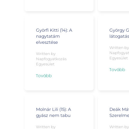
Györfi Kitti (14): A
György Ge
nagytatám
látogatá
elvesztése
Written b
Napfogya
Written by
Egyesület
Napfogyatkozás
Egyesület
Tovább
Tovább
Molnár Lili (15): A
Deák Máté
gyász nem tabu
Szerelme
Written by
Written b