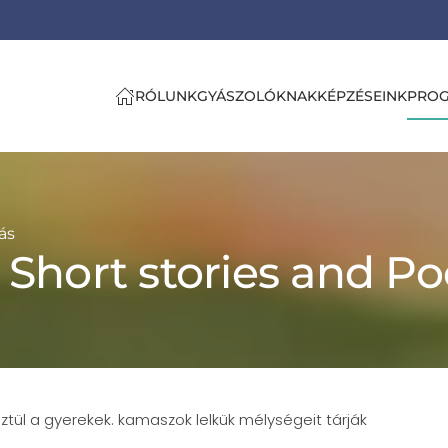
RÓLUNK
GYÁSZOLÓKNAK
KÉPZÉSEINK
PRO
tás
- Short stories and 
tül a gyerekek. kamaszok lelkük mélységeit tárják