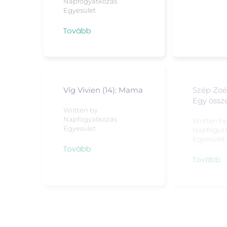
Napfogyatkozás
Egyesület
Tovább
Víg Vivien (14): Mama
Szép Zoé 
Egy össze
Written by
Napfogyatkozás
Written b
Egyesület
Napfogya
Egyesület
Tovább
Tovább
Tóth Szilvia (12):
Veilandic