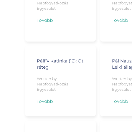
Napfogyatkozás
Napfogya
Egyesület
Egyesület
Tovább
Tovább
Pálffy Katinka (16): Öt
Pál Nausz
réteg
Lelki áll
Written by
Written b
Napfogyatkozás
Napfogya
Egyesület
Egyesület
Tovább
Tovább