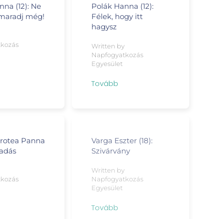
nna (12): Ne
Polák Hanna (12):
 maradj még!
Félek, hogy itt
hagysz
y
tkozás
Written by
Napfogyatkozás
Egyesület
Tovább
rotea Panna
Varga Eszter (18):
kadás
Szivárvány
y
Written by
tkozás
Napfogyatkozás
Egyesület
Tovább