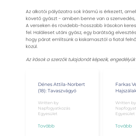
Az alkotói pályázatra sok írásmű is érkezett, am
követő gyászt - amiben benne van a szenvedés, 
A verseken és rövidebb-hosszabb írásokon keresz
fel. Haláleset utáni gyász, egy barátság elveszt
hogy párat említsünk a kiskamasztól a fiatal feln
közül.
Az írások a szerzők tulajdonát képezik, engedélyük
Dénes Attila-Norbert
Farkas Ve
(18): Tavaszvágyó
Hajszála
Written by
Written b
Napfogyatkozás
Napfogya
Egyesület
Egyesület
Tovább
Tovább