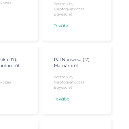
tkozás
Written by
Napfogyatkozás
Egyesület
Tovább
ika (17):
Pál Nauszika (17):
apotomról
Mamámról
y
Written by
tkozás
Napfogyatkozás
Egyesület
Tovább