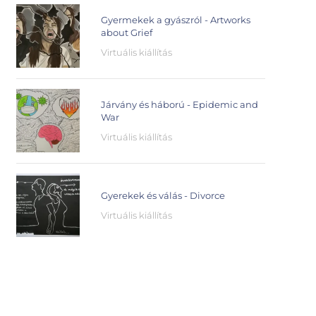
Gyermekek a gyászról - Artworks
about Grief
Virtuális kiállítás
Járvány és háború - Epidemic and
War
Virtuális kiállítás
Gyerekek és válás - Divorce
Virtuális kiállítás