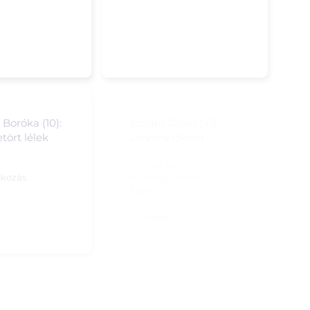
Boróka (10):
Szegfű Zalán (10):
tört lélek
Járvány idején
y
Written by
tkozás
Napfogyatkozás
Egyesület
Tovább
s Korina (12):
Melis Fanni: Az a