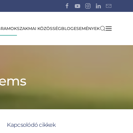
GRAMOK
SZAKMAI KÖZÖSSÉG
BLOG
ESEMÉNYEK
Poems
Kapcsolódó cikkek