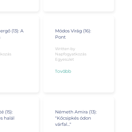
rgő (13): A
Módos Virág (16):
s
Pont
y
Written by
tkozás
Napfogyatkozás
Egyesület
Tovább
 (15):
Németh Amira (13):
s halál
"Kőcsipkés ódon
várfal..."
y