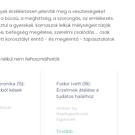
elyek érzékletesen jelenítik meg a veszteségeket
a búcsú, a meghittség, a szorongás, az emlékezés.
tül a gyerekek. kamaszok lelkük mélységeit tárják
ése, betegség megélése, szerelmi csalódás ... csak
őtt korosztályt érintő - és megérintő - tapasztalatok
 nélkül nem felhasználhatók.
ronika (15):
Fodor Ivett (18):
kból kések
Érzelmek átélése a
tudatos halálhoz
y
tkozás
Written by
Napfogyatkozás
Egyesület
Tovább