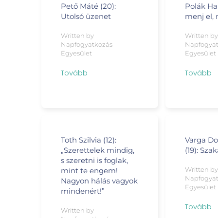
Pető Máté (20):
Polák Ha
Utolsó üzenet
menj el,
Written by
Written b
Napfogyatkozás
Napfogya
Egyesület
Egyesület
Tovább
Tovább
Toth Szilvia (12):
Varga Do
„Szerettelek mindig,
(19): Sza
s szeretni is foglak,
Written b
mint te engem!
Napfogya
Nagyon hálás vagyok
Egyesület
mindenért!”
Tovább
Written by