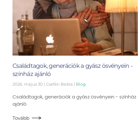
Családtagok, generációk a gyász ösvényein -
színház ajánló
2026. május 30
| Csefán Beáta |
Blog
Családtagok, generációk a gyász ösvényein - színház
ajánló
Tovább