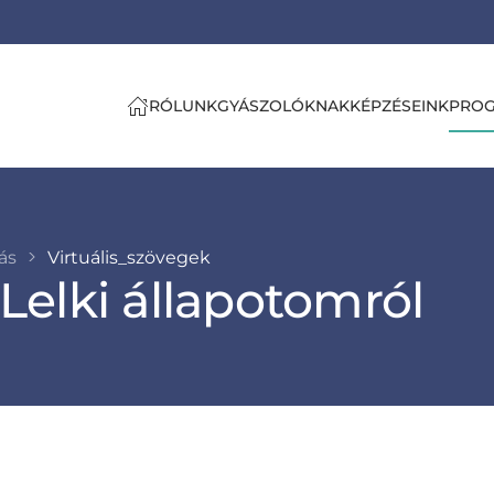
RÓLUNK
GYÁSZOLÓKNAK
KÉPZÉSEINK
PRO
tás
Virtuális_szövegek
 Lelki állapotomról