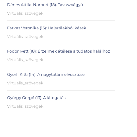
Dénes Attila-Norbert (18): Tavaszvágyó
Virtuális_szövegek
Farkas Veronika (15): Hajszálakból kések
Virtuális_szövegek
Fodor Ivett (18): Érzelmek átélése a tudatos halálhoz
Virtuális_szövegek
Györfi Kitti (14): A nagytatám elvesztése
Virtuális_szövegek
György Gergő (13): A látogatás
Virtuális_szövegek