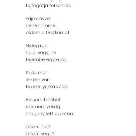
fojtogatja torkomat.
Fájó szívvel
nehéz rímmel
oldom a feszkómat.
Hideg ráz
halál vágy, mi
fejembe egyre jár.
Sírás mar
lelkem varr
fekete lyukká válok.
Belsőm tombol
szemem zokog
magány lett barátom.
Lesz ki hall?
Lesz ki segít?