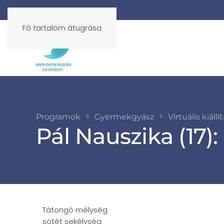
Fő tartalom átugrása
Programok
Gyermekgyász
Virtuális kiállí
Pál Nauszika (17):
Tátongó mélység
sötét sekélység