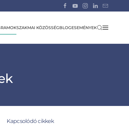
GRAMOK
SZAKMAI KÖZÖSSÉG
BLOG
ESEMÉNYEK
lek
Kapcsolódó cikkek