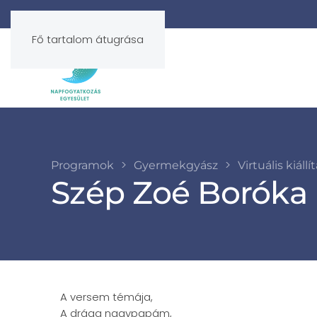
Fő tartalom átugrása
Programok
Gyermekgyász
Virtuális kiállí
Szép Zoé Boróka (
A versem témája,
A drága nagypapám,