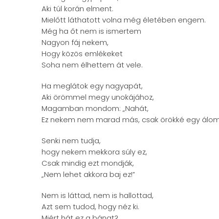
Aki túl korán elment.
Mielőtt láthatott volna még életében engem.
Még ha őt nem is ismertem
Nagyon fáj nekem,
Hogy közös emlékeket
Soha nem élhettem át vele.
Ha meglátok egy nagyapát,
Aki örömmel megy unokájához,
Magamban mondom: „Nahát,
Ez nekem nem marad más, csak örökké egy álom
Senki nem tudja,
hogy nekem mekkora súly ez,
Csak mindig ezt mondják,
„Nem lehet akkora baj ez!”
Nem is láttad, nem is hallottad,
Azt sem tudod, hogy néz ki.
Miért hát ez a bánat?