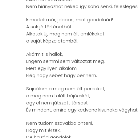
Nem hiányozhat neked így soha senki, felesleges
Ismerlek már, jobban, mint gondolnád!
A sok jó történetből
Alkotok új, meg nem élt emlékeket
a saját képzeletemből.
Akármit is hallok,
Engem semmi sem változtat meg,
Mert egy ilyen alkalom
Elég nagy sebet hagy bennem.
Sajnálom a meg nem élt perceket,
a meg nem talált bújócskát,
egy el nem játszott társast
És mindent, amire egy kedvenc kisunoka vágyhat
Nem tudom szavakba önteni,
Hogy mit érzek,
De ha rád gondolok,