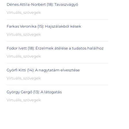
Dénes Attila-Norbert (18): Tavaszvágyó
Virtuális_szövegek
Farkas Veronika (15): Hajszálakból kések
Virtuális_szövegek
Fodor Ivett (18): Érzelmek átélése a tudatos halálhoz
Virtuális_szövegek
Györfi Kitti (14): A nagytatám elvesztése
Virtuális_szövegek
György Gergő (13): A látogatás
Virtuális_szövegek