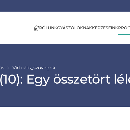
RÓLUNK
GYÁSZOLÓKNAK
KÉPZÉSEINK
PRO
tás
Virtuális_szövegek
10): Egy összetört lé