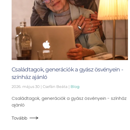
Családtagok, generációk a gyász ösvényein -
színház ajánló
2026. május 30
| Csefán Beáta |
Blog
Családtagok, generációk a gyász ösvényein - színház
ajánló
Tovább