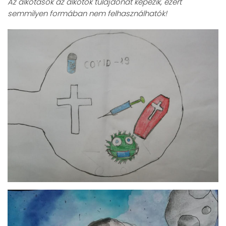
Az alkotások az alkotók tulajdonát képezik, ezért
semmilyen formában nem felhasználhatók!