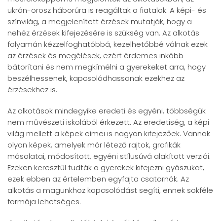
ukrán-orosz háborúra is reagáltak a fiatalok. A képi- és
színvilág, a megjelenített érzések mutatják, hogy a
nehéz érzések kifejezésére is szükség van. Az alkotás
folyamán kézzelfoghatóbbá, kezelhetőbbé válnak ezek
az érzések és megélések, ezért érdemes inkább
bátorítani és nem megkímélni a gyerekeket arra, hogy
beszélhessenek, kapcsolódhassanak ezekhez az
érzésekhez is.
Az alkotások mindegyike eredeti és egyéni, többségük
nem művészeti iskolából érkezett. Az eredetiség, a képi
világ mellett a képek címei is nagyon kifejezőek. Vannak
olyan képek, amelyek már létező rajtok, grafikák
másolatai, módosított, egyéni stílusúvá alakított verziói.
Ezeken keresztül tudták a gyerekek kifejezni gyászukat,
ezek ebben az értelemben egyfajta csatornák. Az
alkotás a magunkhoz kapcsolódást segíti, ennek sokféle
formája lehetséges.