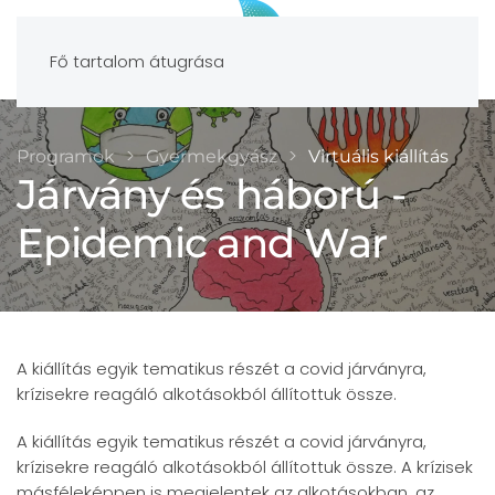
Fő tartalom átugrása
Programok
Gyermekgyász
Virtuális kiállítás
Járvány és háború -
Epidemic and War
A kiállítás egyik tematikus részét a covid járványra,
krízisekre reagáló alkotásokból állítottuk össze.
A kiállítás egyik tematikus részét a covid járványra,
krízisekre reagáló alkotásokból állítottuk össze. A krízisek
másféleképpen is megjelentek az alkotásokban, az