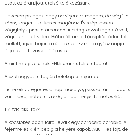
Ütött az óra! Eljött utolsó találkozásunk.
Hevesen pislogok, hogy ne sírjam el magam, de végül a
könnytenger utat keres magának. És szép lassan
végigfolyik pirosló arcomon. A hideg kézzel fogható volt,
vágni lehetett volna. Hiába álltam a kőcsipkés ódon fal
mellett, így is bejön a cúgos szél. Ez ma a gyász napja,
látja ezt a tavaszi időjárás is.
Amint megszólalnak: -Elkísérünk utolsó utadra!
A szél nagyot fújtat, és belekap a hajamba.
Felnézek az égre és a nap mosolyog vissza rám. Hiába is
van hideg, hiába fúj a szél, a nap mégis itt motoszkál.
Tik-tak-tikk-takk.
A kőcsipkés ódon falról leválik egy aprócska darabka. A
fejemre esik, én pedig a helyére kapok. Áuu! - ez fájt, de