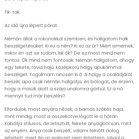
Tik-tak.
Az idő újra lépett párat.
Némán állok a rokonokkal szemben, és hallgatom halk
beszélgetésüket. Ki ez a néni? Ki ez az úr? Miért ismernek,
mikor én azt se tudom, kik ők? De ez most mind nem
fontos. Ők mind nem fontosak. Némán hallgatom, ahogy
egy fekete, rövid hajú, középkorú hölgy apukámmal
beszélget. Fogalmam nincsen ki ő. A hölgy a családjáról
beszél, apa csak némán hallgatja, és bólogat, de érzem,
hogy a maszk alatt a szája unalomra görbül. Ez a nő
mennyit tud már beszélni?
Elfordulok, most anyára nézek, a barnás szőkés haja,
mint mindig, most is összekötve lógott le a hátán.
Kabátja stílusos, de letisztult, fekete anyagból van, mint
az enyém. Anya csak beszélt, valami felnőtt dolog
lehetett, mert én az egészet nem értettem. Végül a