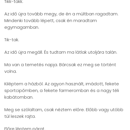
Tikk-takk.
Az idő újra tovább megy, de én a múltban ragadtam.
Mindenki tovább lépett, csak én maradtam
egymagamban.
Tik-tak.
Az idő újra megáll. És tudtam ma látlak utoljára talán.
Ma van a temetés napja. Bárcsak ez meg se történt
volna.
Kiléptem a házból. Az agyon használt, imádott, fekete
sportcipőmben, a fekete farmeromban és a nagy téli
kabátomban.
Meg se szólaltam, csak néztem előre. Előbb vagy utóbb
túl leszek rajta.
Előre léptem párat.