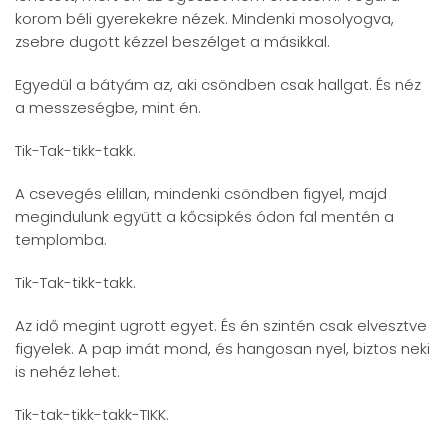
korom béli gyerekekre nézek. Mindenki mosolyogva,
zsebre dugott kézzel beszélget a másikkal.
Egyedül a bátyám az, aki csöndben csak hallgat. És néz
a messzeségbe, mint én.
Tik-Tak-tikk-takk.
A csevegés elillan, mindenki csöndben figyel, majd
megindulunk együtt a kőcsipkés ódon fal mentén a
templomba.
Tik-Tak-tikk-takk.
Az idő megint ugrott egyet. És én szintén csak elvesztve
figyelek. A pap imát mond, és hangosan nyel, biztos neki
is nehéz lehet.
Tik-tak-tikk-takk-TIKK.