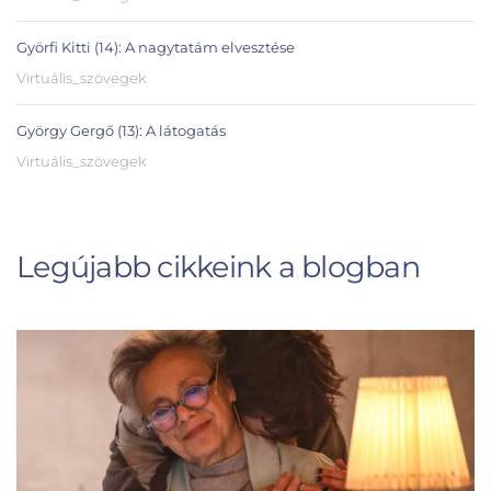
Györfi Kitti (14): A nagytatám elvesztése
Virtuális_szövegek
György Gergő (13): A látogatás
Virtuális_szövegek
Legújabb cikkeink a blogban