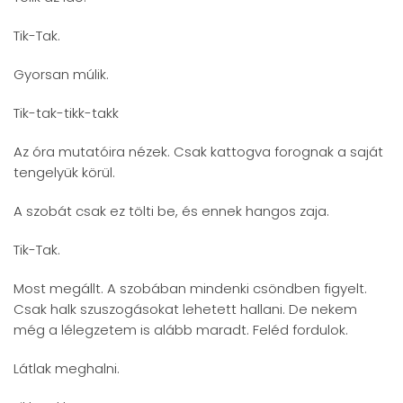
Tik-Tak.
Gyorsan múlik.
Tik-tak-tikk-takk
Az óra mutatóira nézek. Csak kattogva forognak a saját
tengelyük körül.
A szobát csak ez tölti be, és ennek hangos zaja.
Tik-Tak.
Most megállt. A szobában mindenki csöndben figyelt.
Csak halk szuszogásokat lehetett hallani. De nekem
még a lélegzetem is alább maradt. Feléd fordulok.
Látlak meghalni.