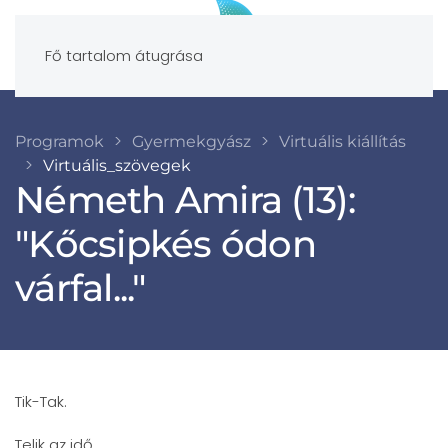
Fő tartalom átugrása
Programok
Gyermekgyász
Virtuális kiállítás
Virtuális_szövegek
Németh Amira (13):
"Kőcsipkés ódon
várfal..."
Tik-Tak.
Telik az idő.