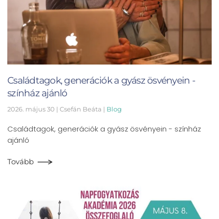
Családtagok, generációk a gyász ösvényein -
színház ajánló
2026. május 30
| Csefán Beáta |
Blog
Családtagok, generációk a gyász ösvényein - színház
ajánló
Tovább