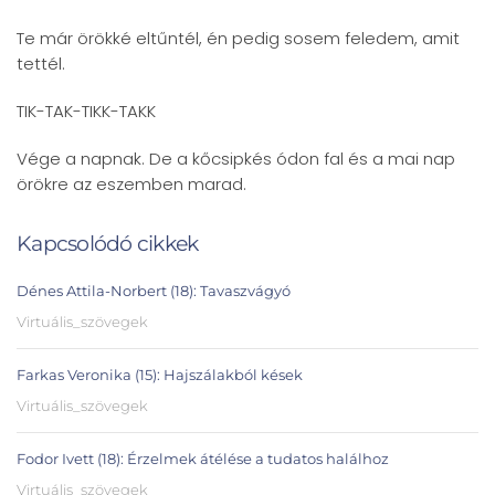
Te már örökké eltűntél, én pedig sosem feledem, amit
tettél.
TIK-TAK-TIKK-TAKK
Vége a napnak. De a kőcsipkés ódon fal és a mai nap
örökre az eszemben marad.
Kapcsolódó cikkek
Dénes Attila-Norbert (18): Tavaszvágyó
Virtuális_szövegek
Farkas Veronika (15): Hajszálakból kések
Virtuális_szövegek
Fodor Ivett (18): Érzelmek átélése a tudatos halálhoz
Virtuális_szövegek