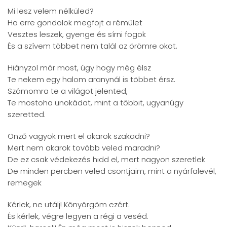
Mi lesz velem nélküled?
Ha erre gondolok megfojt a rémület
Vesztes leszek, gyenge és sírni fogok
És a szívem többet nem talál az örömre okot.
Hiányzol már most, úgy hogy még élsz
Te nekem egy halom aranynál is többet érsz.
Számomra te a világot jelented,
Te mostoha unokádat, mint a többit, ugyanúgy
szeretted.
Önző vagyok mert el akarok szakadni?
Mert nem akarok tovább veled maradni?
De ez csak védekezés hidd el, mert nagyon szeretlek
De minden percben veled csontjaim, mint a nyárfalevél,
remegek
Kérlek, ne utálj! Könyörgöm ezért.
És kérlek, végre legyen a régi a veséd.