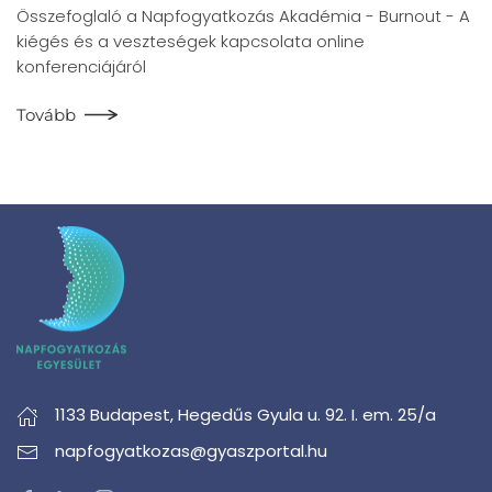
Összefoglaló a Napfogyatkozás Akadémia - Burnout - A
kiégés és a veszteségek kapcsolata online
konferenciájáról
Tovább
1133 Budapest,
Hegedűs Gyula u. 92. I. em. 25/a
napfogyatkozas@gyaszportal.hu