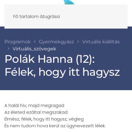
Fő tartalom átugrása
Programok
Gyermekgyász
Virtuális kiállítás
Virtuális_szövegek
Polák Hanna (12):
Félek, hogy itt hagysz
A halál hív, majd megragad
Az életed ezáltal megszakad.
Elmész, félek, hogy itt hagysz, végleg
És nem tudom hova kerül az úgynevezett lélek.