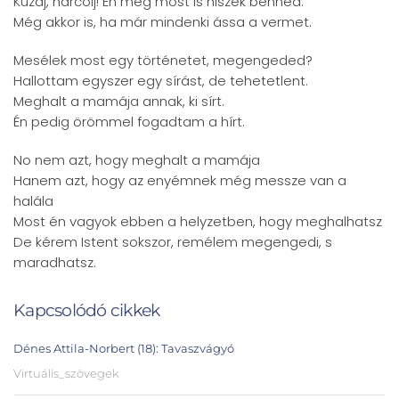
Küzdj, harcolj! Én még most is hiszek benned.
Még akkor is, ha már mindenki ássa a vermet.
Mesélek most egy történetet, megengeded?
Hallottam egyszer egy sírást, de tehetetlent.
Meghalt a mamája annak, ki sírt.
Én pedig örömmel fogadtam a hírt.
No nem azt, hogy meghalt a mamája
Hanem azt, hogy az enyémnek még messze van a
halála
Most én vagyok ebben a helyzetben, hogy meghalhatsz
De kérem Istent sokszor, remélem megengedi, s
maradhatsz.
Kapcsolódó cikkek
Dénes Attila-Norbert (18): Tavaszvágyó
Virtuális_szövegek