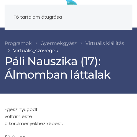
Fő tartalom átugrása
Programok
Gyermekgyász
Virtuális kiállítás
Virtuális_szövegek
Páli Nauszika (17):
Álmomban láttalak
Egész nyugodt
voltam este
a körülményekhez képest.
Sötét van