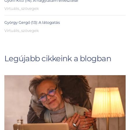
Györfi Kitti (14): A nagytatám elvesztése
Virtuális_szövegek
György Gergő (13): A látogatás
Virtuális_szövegek
Legújabb cikkeink a blogban