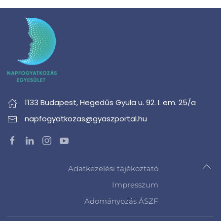
1133 Budapest,
Hegedűs Gyula u. 92. I. em. 25/a
napfogyatkozas@gyaszportal.hu
Adatkezelési tájékoztató
Impresszum
Adományozás ÁSZF