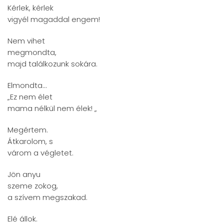
Kérlek, kérlek
vigyél magaddal engem!
Nem vihet
megmondta,
majd találkozunk sokára.
Elmondta...
„Ez nem élet
mama nélkül nem élek! „
Megértem.
Átkarolom, s
várom a végletet.
Jön anyu
szeme zokog,
a szívem megszakad.
Elé állok.