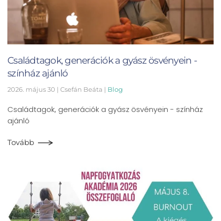
Családtagok, generációk a gyász ösvényein -
színház ajánló
2026. május 30
| Csefán Beáta |
Blog
Családtagok, generációk a gyász ösvényein - színház
ajánló
Tovább