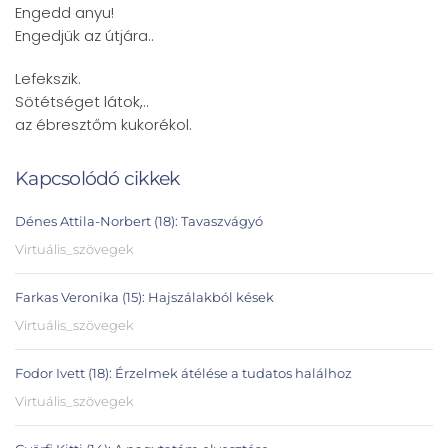
Engedd anyu!
Engedjük az útjára..
Lefekszik.
Sötétséget látok,..
az ébresztőm kukorékol.
Kapcsolódó cikkek
Dénes Attila-Norbert (18): Tavaszvágyó
Virtuális_szövegek
Farkas Veronika (15): Hajszálakból kések
Virtuális_szövegek
Fodor Ivett (18): Érzelmek átélése a tudatos halálhoz
Virtuális_szövegek