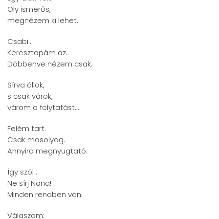
Oly ismerős,
megnézem ki lehet.
Csabi...
Keresztapám az.
Döbbenve nézem csak.
Sírva állok,
s csak várok,
várom a folytatást....
Felém tart.
Csak mosolyog.
Annyira megnyugtató.
Így szól :
Ne sírj Nana!
Minden rendben van.
Válaszom: