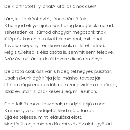
De ki árthatott ily jónak? Kitől az álnok csel?
Lám, kit fiadként óvtál, láncaidért ő felel.
S hangod elnyomják, csak hazug károgásuk marad,
Tehetetlen kell tűrnöd ahogyan megcsonkítnak.
Kitépték karmaid s elvettek mindent, mit lehet,
Tavasz cseppnyi reménye csak, mi élteti lelked.
Mégis túlélted, s élsz azóta is, semmit sem feledve,
Száz év múltán is, de él tavasz dicső reménye…
De azóta csak ősz van s hideg tél hegyes pusztán,
Csak szívünk égő kínja jelzi, máshol tavasz jár.
Itt nem rügyeznek erdők, nem zeng vidám madárdal,
Száz év után is, csak keserű jég, mi lezuhan.
De a felhők most foszlanak, mindjárt feljő a nap!
S remény zöld nedűjétől éled újjá a farkas.
Újjá és teljessé, mint elárulása előtt,
Megtérül majd minden kín, mi száz év alatt gyötört.