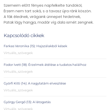
Szemeim előtt fényes napfelkelte tündököl,
Érzem nem tart soká, s a tavasz újra ránk köszön.
A fák élednek, virágaink ünnepet hirdetnek,
Patak lágy hangja, madár víg dala ismét zengnek.
Kapcsolódó cikkek
Farkas Veronika (15): Hajszálakból kések
Virtuális_szövegek
Fodor Ivett (18): Érzelmek átélése a tudatos halálhoz
Virtuális_szövegek
Györfi Kitti (14): A nagytatám elvesztése
Virtuális_szövegek
György Gergő (13): A látogatás
Virtuális_szövegek