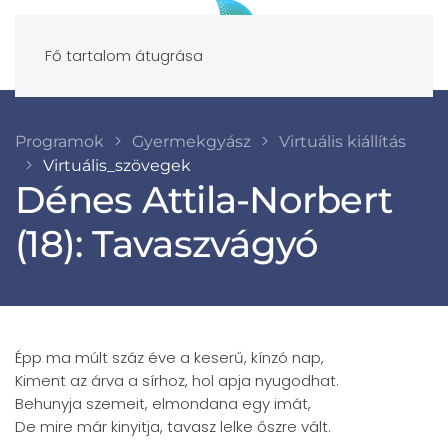
Fő tartalom átugrása
Programok
Gyermekgyász
Virtuális kiállítás
Virtuális_szövegek
Dénes Attila-Norbert
(18): Tavaszvágyó
Épp ma múlt száz éve a keserű, kínzó nap,
Kiment az árva a sírhoz, hol apja nyugodhat.
Behunyja szemeit, elmondana egy imát,
De mire már kinyitja, tavasz lelke őszre vált.