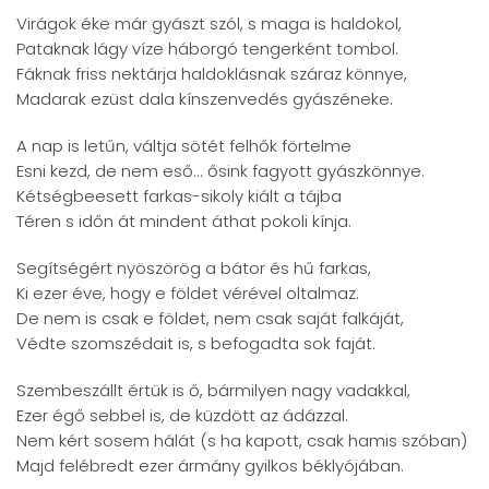
Virágok éke már gyászt szól, s maga is haldokol,
Pataknak lágy víze háborgó tengerként tombol.
Fáknak friss nektárja haldoklásnak száraz könnye,
Madarak ezüst dala kínszenvedés gyászéneke.
A nap is letűn, váltja sötét felhők förtelme
Esni kezd, de nem eső... ősink fagyott gyászkönnye.
Kétségbeesett farkas-sikoly kiált a tájba
Téren s időn át mindent áthat pokoli kínja.
Segítségért nyöszörög a bátor és hű farkas,
Ki ezer éve, hogy e földet vérével oltalmaz.
De nem is csak e földet, nem csak saját falkáját,
Védte szomszédait is, s befogadta sok faját.
Szembeszállt értük is ő, bármilyen nagy vadakkal,
Ezer égő sebbel is, de küzdött az ádázzal.
Nem kért sosem hálát (s ha kapott, csak hamis szóban)
Majd felébredt ezer ármány gyilkos béklyójában.