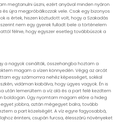
tam megtanulni úszni, ezért anyával minden nyáron
ra és újra megpróbálkozzak vele. Csak egy bizonyos
is értek, hiszen köztudott volt, hogy a Szakadás
k szerint nem egy gyerek fulladt bele a történelem
 attól félnie, hogy egyszer esetleg továbbúszok a
gy a nagyok csinálták, összehangba hoztam a
löktem magam a vízen könnyedén. Végig az arcát
ítottam egy számomra nehéz képességet, sokkal
zkén, vidáman kiabálva, hogy ügyes vagyok. Én is
 után lemerültem a víz alá és a part felé kezdtem
tam boldogan. Úgy nyomtam magam előre a hideg
 egyet jobbra, aztán mégegyet balra, tovább
tem a part közelségét. A víz egyre fagyosabbá,
ajhoz érinteni, csupán furcsa, élesszárú növényeket