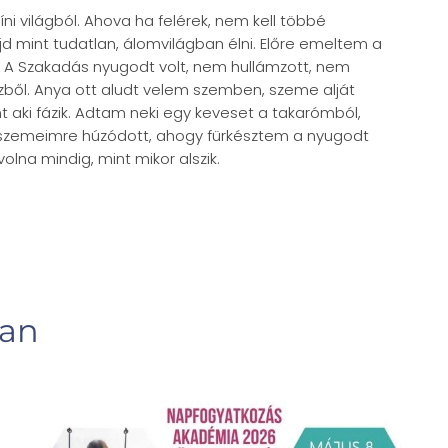
íni világból. Ahova ha felérek, nem kell többé
jd mint tudatlan, álomvilágban élni. Előre emeltem a
 A Szakadás nyugodt volt, nem hullámzott, nem
zből. Anya ott aludt velem szemben, szeme alját
t aki fázik. Adtam neki egy keveset a takarómból,
szemeimre húzódott, ahogy fürkésztem a nyugodt
olna mindig, mint mikor alszik.
ban