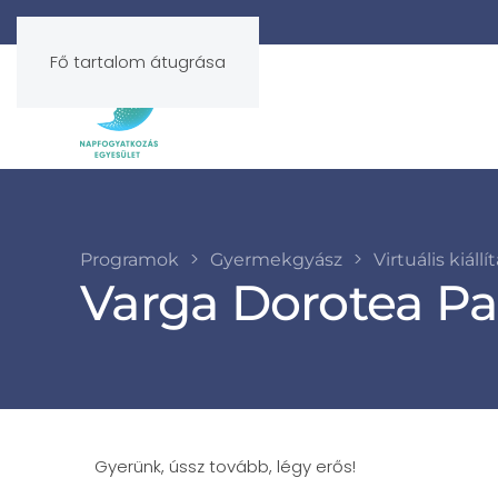
Fő tartalom átugrása
Programok
Gyermekgyász
Virtuális kiállí
Varga Dorotea Pa
Gyerünk, ússz tovább, légy erős!