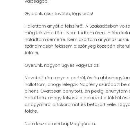
valóságból.
Gyerünk, ússz tovább, légy erős!
Hallottam anyát a felszínről. A Szakadásban vol
még felszínre törni. Nem tudtam úszni. Hiába k
haladtam semerre. Nem akartam anyához úszni, n
szánalmasan fekszem a szőnyeg közepén elterül
felállni.
Gyerünk, nagyon ügyes vagy! Ez az!
Nevetett rám anya a partról, és én abbahagytam a
hallottam, ahogy lélegzik. Napfény szűrődött be 
pihent. Óvatosan benyitott, én pedig lehunytam
Hallottam, ahogy felveszi a palackot a földről és
az ágyamról a takarómat és betakart vele. Lágy
földre.
Nem lesz semmi baj. Megígérem.