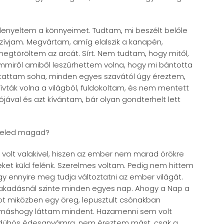
b lenyeltem a könnyeimet. Tudtam, mi beszélt belőle
vjam. Megvártam, amíg elalszik a kanapén,
egtöröltem az arcát. Sírt. Nem tudtam, hogy mitől,
miről amiből leszűrhettem volna, hogy mi bántotta
tattam soha, minden egyes szavától úgy éreztem,
zívták volna a világból, fuldokoltam, és nem mentett
ával és azt kívántam, bár olyan gondterhelt lett
épzeled magad?
 volt valakivel, hiszen az ember nem marad örökre
seket küld felénk. Szerelmes voltam. Pedig nem hittem
ogy ennyire meg tudja változtatni az ember világát.
Szakadásnál szinte minden egyes nap. Ahogy a Nap a
ot miközben egy öreg, lepusztult csónakban
n máshogy láttam mindent. Hazamenni sem volt
am dühös édesanyámra, nem éreztem mást, csak a