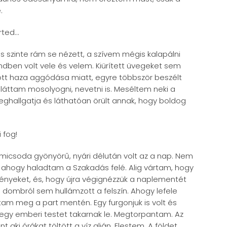
.
rted…
 szinte rám se nézett, a szívem mégis kalapálni
dben volt vele és velem. Kiürített üvegeket sem
vott haza aggódása miatt, egyre többször beszélt
áttam mosolyogni, nevetni is. Meséltem neki a
eghallgatja és láthatóan örült annak, hogy boldog
 fog!
 micsoda gyönyörű, nyári délután volt az a nap. Nem
tt ahogy haladtam a Szakadás felé. Alig vártam, hogy
yeket, és, hogy újra végignézzük a naplementét
 dombról sem hullámzott a felszín. Ahogy lefele
tam meg a part mentén. Egy furgonjuk is volt és
gy emberi testet takarnak le. Megtorpantam. Az
t aki órákat töltött a víz alján. Elestem. A földet