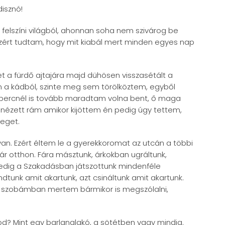
disznó!
, felszíni világból, ahonnan soha nem szivárog be
 azért tudtam, hogy mit kiabál mert minden egyes nap
t a fürdő ajtajára majd dühösen visszasétált a
m a kádból, szinte meg sem törölköztem, egyből
percnél is tovább maradtam volna bent, ő maga
 nézett rám amikor kijöttem én pedig úgy tettem,
veget.
n. Ezért éltem le a gyerekkoromat az utcán a többi
vár otthon. Fára másztunk, árkokban ugráltunk,
pedig a Szakadásban játszottunk mindenféle
dtunk amit akartunk, azt csináltunk amit akartunk.
 a szobámban mertem bármikor is megszólalni,
d? Mint egy barlanglakó, a sötétben vagy mindig.