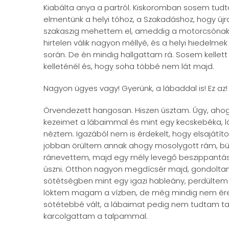
Kiabálta anya a partról. Kiskoromban sosem tud
elmentünk a helyi tóhoz, a Szakadáshoz, hogy új
szakaszig mehettem el, ameddig a motorcsónakok 
hirtelen válik nagyon méllyé, és a helyi hiedelme
során. De én mindig hallgattam rá. Sosem kellett
kelleténél és, hogy soha többé nem lát majd.
Nagyon ügyes vagy! Gyerünk, a lábaddal is! Ez az!
Örvendezett hangosan. Hiszen úsztam. Úgy, aho
kezeimet a lábaimmal és mint egy kecskebéka, 
néztem. Igazából nem is érdekelt, hogy elsaját
jobban örültem annak ahogy mosolygott rám, büs
ránevettem, majd egy mély levegő beszippantása
úszni. Otthon nagyon megdícsér majd, gondol
sötétségben mint egy igazi hableány, perdültem
löktem magam a vízben, de még mindig nem érez
sötétebbé vált, a lábaimat pedig nem tudtam tal
karcolgattam a talpammal.