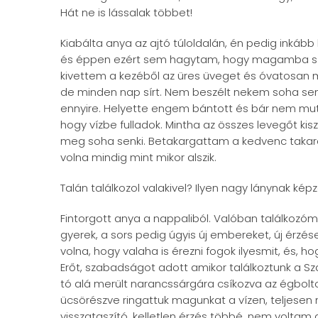
Hát ne is lássalak többet!
Kiabálta anya az ajtó túloldalán, én pedig inkáb
és éppen ezért sem hagytam, hogy magamba szí
kivettem a kezéből az üres üveget és óvatosan m
de minden nap sírt. Nem beszélt nekem soha sem
ennyire. Helyette engem bántott és bár nem mu
hogy vízbe fulladok. Mintha az összes levegőt kis
meg soha senki. Betakargattam a kedvenc takarój
volna mindig mint mikor alszik.
Talán találkozol valakivel? Ilyen nagy lánynak k
Fintorgott anya a nappaliból. Valóban találkozóm
gyerek, a sors pedig úgyis új embereket, új érzé
volna, hogy valaha is érezni fogok ilyesmit, és, h
Erőt, szabadságot adott amikor találkoztunk a 
tó alá merült narancssárgára csíkozva az égbolt
ücsörészve ringattuk magunkat a vízen, teljese
visszataszító, kelletlen érzés többé, nem volt