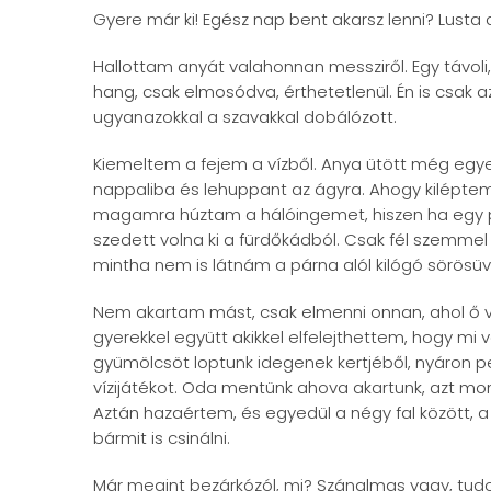
Gyere már ki! Egész nap bent akarsz lenni? Lusta 
Hallottam anyát valahonnan messziről. Egy távoli
hang, csak elmosódva, érthetetlenül. Én is csak
ugyanazokkal a szavakkal dobálózott.
Kiemeltem a fejem a vízből. Anya ütött még egye
nappaliba és lehuppant az ágyra. Ahogy kilépte
magamra húztam a hálóingemet, hiszen ha egy 
szedett volna ki a fürdőkádból. Csak fél szemmel
mintha nem is látnám a párna alól kilógó sörösü
Nem akartam mást, csak elmenni onnan, ahol ő va
gyerekkel együtt akikkel elfelejthettem, hogy mi 
gyümölcsöt loptunk idegenek kertjéből, nyáron 
vízijátékot. Oda mentünk ahova akartunk, azt mon
Aztán hazaértem, és egyedül a négy fal között,
bármit is csinálni.
Már megint bezárkózól, mi? Szánalmas vagy, tudo