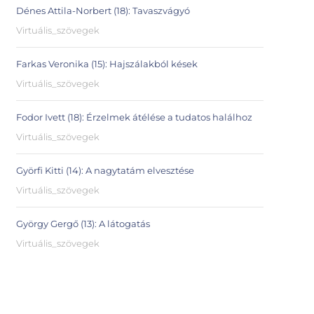
Dénes Attila-Norbert (18): Tavaszvágyó
Virtuális_szövegek
Farkas Veronika (15): Hajszálakból kések
Virtuális_szövegek
Fodor Ivett (18): Érzelmek átélése a tudatos halálhoz
Virtuális_szövegek
Györfi Kitti (14): A nagytatám elvesztése
Virtuális_szövegek
György Gergő (13): A látogatás
Virtuális_szövegek