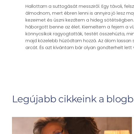
Hallottam a suttogását messziről. Egy távoli, felsz
álmodnom, mert ébren lenni is annyira jó lesz ma
kezeimet és úszni kezdtem a hideg sötétségben.
háborgott benne az élet. Kiemeltem a fejem a ví
könnycsíkok ragyogtatták, testét összehúzta, min
majd közelebb húzódtam hozzá. Az álom lassan 
arcát. És azt kívántam bár olyan gondterhelt lett v
Legújabb cikkeink a blog