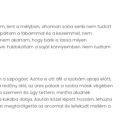
tam, lent a mélyben, ahonnan soha senki nem tudott
alapáltam a lábaimmal és a kezeimmel, nem
em akartam, hogy bárki is lássa milyen
ve. Fuldokoltam a saját könnyeimben. Nem tudtam
 szipogást. Azóta is ott állt a szobám ajtaja előtt,
a redőny alól, az üres palack a szoba másik végében
 a szemem és úgy tettem, mintha aludnék.
 a kukába dobja. Azután közel lépett hozzám, lehúzta
an megtörölgette az arcomat és lefeküdt mellém a