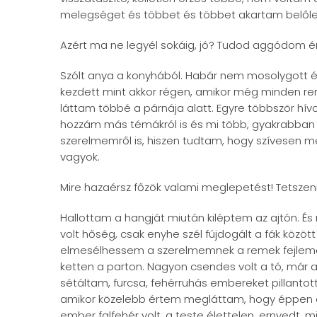
melegséget és többet és többet akartam belőle
Azért ma ne legyél sokáig, jó? Tudod aggódom é
Szólt anya a konyhából. Habár nem mosolygott és
kezdett mint akkor régen, amikor még minden ren
láttam többé a párnája alatt. Egyre többször hí
hozzám más témákról is és mi több, gyakrabban l
szerelmemről is, hiszen tudtam, hogy szívesen m
vagyok.
Mire hazaérsz főzök valami meglepetést! Tetszeni
Hallottam a hangját miután kiléptem az ajtón. És
volt hőség, csak enyhe szél fújdogált a fák közö
elmesélhessem a szerelmemnek a remek fejlemén
ketten a parton. Nagyon csendes volt a tó, már a
sétáltam, furcsa, fehérruhás embereket pillantot
amikor közelebb értem megláttam, hogy éppen e
ember falfehér volt, a teste élettelen, ernyedt, min