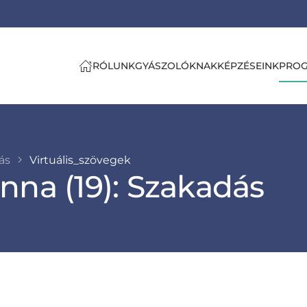
RÓLUNK
GYÁSZOLÓKNAK
KÉPZÉSEINK
PRO
tás
Virtuális_szövegek
nna (19): Szakadás