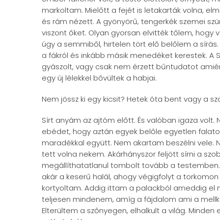
markoltam. Mielőtt a fejét is letakarták volna, el
és rám nézett. A gyönyörű, tengerkék szemei sz
viszont őket. Olyan gyorsan elvitték tőlem, hog
úgy a semmiből, hirtelen tört elő belőlem a sírás
a fákról és inkább másik menedéket kerestek. A 
gyászolt, vagy csak nem érzett bűntudatot amiért
egy új lélekkel bővültek a habjai.
Nem jössz ki egy kicsit? Hetek óta bent vagy a s
Sírt anyám az ajtóm előtt. És valóban igaza volt.
ebédet, hogy aztán egyek belőle egyetlen falato
maradékkal együtt. Nem akartam beszélni vele. N
tett volna nekem. Akárhányszor feljött sírni a sz
megállíthatatlanul tombolt tovább a testemben. 
akár a keserű halál, ahogy végigfolyt a torkomon
kortyoltam. Addig ittam a palackból ameddig el
teljesen mindenem, amíg a fájdalom ami a mellk
Elterültem a szőnyegen, elhalkult a világ. Minden 