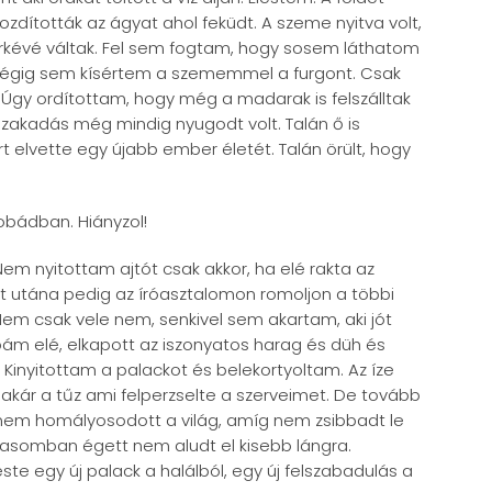
mozdították az ágyat ahol feküdt. A szeme nyitva volt,
ürkévé váltak. Fel sem fogtam, hogy sosem láthatom
y végig sem kísértem a szememmel a furgont. Csak
. Úgy ordítottam, hogy még a madarak is felszálltak
Szakadás még mindig nyugodt volt. Talán ő is
 elvette egy újabb ember életét. Talán örült, hogy
zobádban. Hiányzol!
 Nem nyitottam ajtót csak akkor, ha elé rakta az
t utána pedig az íróasztalomon romoljon a többi
em csak vele nem, senkivel sem akartam, aki jót
obám elé, elkapott az iszonyatos harag és düh és
Kinyitottam a palackot és belekortyoltam. Az íze
 akár a tűz ami felperzselte a szerveimet. De tovább
 nem homályosodott a világ, amíg nem zsibbadt le
asomban égett nem aludt el kisebb lángra.
este egy új palack a halálból, egy új felszabadulás a