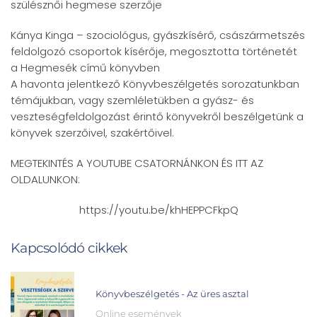
szülésznői hegmese szerzője
Kánya Kinga – szociológus, gyászkísérő, császármetszés
feldolgozó csoportok kísérője, megosztotta történetét
a Hegmesék című könyvben
A havonta jelentkező Könyvbeszélgetés sorozatunkban
témájukban, vagy szemléletükben a gyász- és
veszteségfeldolgozást érintő könyvekről beszélgetünk a
könyvek szerzőivel, szakértőivel.
MEGTEKINTÉS A YOUTUBE CSATORNÁNKON ÉS ITT AZ
OLDALUNKON:
https://youtu.be/khHEPPCFkpQ
Kapcsolódó cikkek
Könyvbeszélgetés - Az üres asztal
Online események