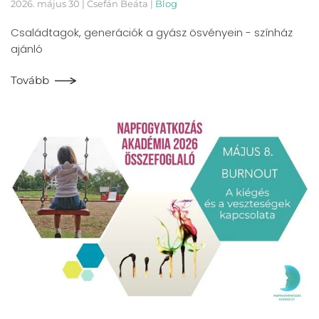
2026. május 30
| Csefán Beáta |
Blog
Családtagok, generációk a gyász ösvényein - színház
ajánló
Tovább