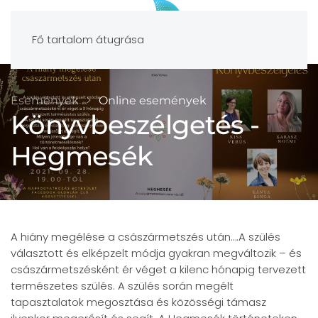
Fő tartalom átugrása
Események
Online események
Könyvbeszélgetés -
Hegmesék
A hiány megélése a császármetszés után….A szülés
választott és elképzelt módja gyakran megváltozik – és
császármetszésként ér véget a kilenc hónapig tervezett
természetes szülés. A szülés során megélt
tapasztalatok megosztása és közösségi támasz