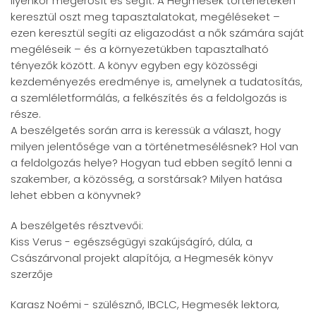
ilyenkor megerősít és segít. A Hegmesék történeteken
keresztül oszt meg tapasztalatokat, megéléseket –
ezen keresztül segíti az eligazodást a nők számára saját
megéléseik – és a környezetükben tapasztalható
tényezők között. A könyv egyben egy közösségi
kezdeményezés eredménye is, amelynek a tudatosítás,
a szemléletformálás, a felkészítés és a feldolgozás is
része.
A beszélgetés során arra is keressük a választ, hogy
milyen jelentősége van a történetmesélésnek? Hol van
a feldolgozás helye? Hogyan tud ebben segítő lenni a
szakember, a közösség, a sorstársak? Milyen hatása
lehet ebben a könyvnek?
A beszélgetés résztvevői:
Kiss Verus - egészségügyi szakújságíró, dúla, a
Császárvonal projekt alapítója, a Hegmesék könyv
szerzője
Karasz Noémi - szülésznő, IBCLC, Hegmesék lektora,