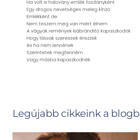
Ha volt is halovány emlék foszlányként
Egy drogos nevetséges meleg kínzó
Emlékként de
Nem teszem meg van miért élnem
A vágyak remények kiábrándító kapaszkodók
Hogy làssak szeressek érezzek
és ha nem lennének
Szerintetek megtenném
Vagy másba kapaszkodnék
Legújabb cikkeink a blog