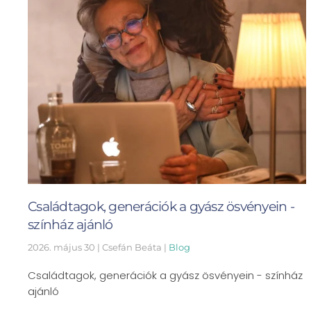
Családtagok, generációk a gyász ösvényein -
színház ajánló
2026. május 30
| Csefán Beáta |
Blog
Családtagok, generációk a gyász ösvényein - színház
ajánló