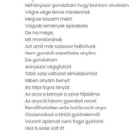
Néhányszor gondoltam hogy kiontom önvérem
Végre vége lenne mindennek
Meg se teszem miért
Vágyak remények epedezés
De ha mégis
Mit mondanának
Azt amit már százszor hallottunk
Nem gondolt szeretteire anyára
De gondoltam
Annyiszor végigfutott
Több száz változat elmúlàsomról
Miben anyám benyit
és látja lógva lányát
Az arca a könnye a szíve fájdalma
Az anya ki három gyereket nevel
Rendíthetetlen erős hatàrozott anya
Összeroskad a kíntól gyötrelemről
Viszont apàmat nem fogja gyötörni
Hisz ő sose volt itt