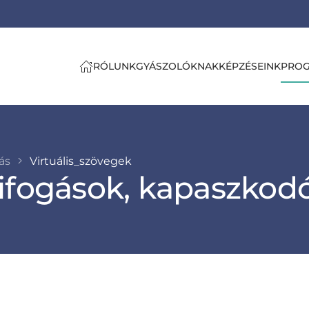
RÓLUNK
GYÁSZOLÓKNAK
KÉPZÉSEINK
PRO
tás
Virtuális_szövegek
ifogások, kapaszkod