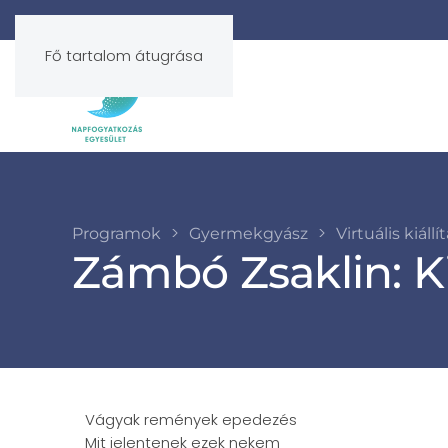
Fő tartalom átugrása
Programok
Gyermekgyász
Virtuális kiállí
Zámbó Zsaklin: K
Vágyak remények epedezés
Mit jelentenek ezek nekem