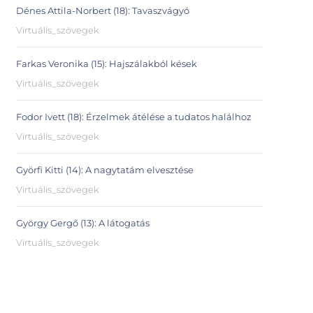
Dénes Attila-Norbert (18): Tavaszvágyó
Virtuális_szövegek
Farkas Veronika (15): Hajszálakból kések
Virtuális_szövegek
Fodor Ivett (18): Érzelmek átélése a tudatos halálhoz
Virtuális_szövegek
Györfi Kitti (14): A nagytatám elvesztése
Virtuális_szövegek
György Gergő (13): A látogatás
Virtuális_szövegek