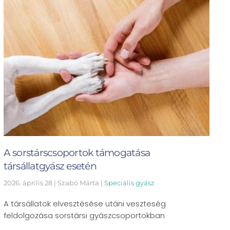
A sorstárscsoportok támogatása
társállatgyász esetén
2026. április 28
| Szabó Márta |
Speciális gyász
A társállatok elvesztésése utáni veszteség
feldolgozása sorstársi gyászcsoportokban