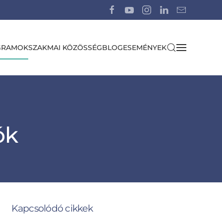
GRAMOK
SZAKMAI KÖZÖSSÉG
BLOG
ESEMÉNYEK
ók
Kapcsolódó cikkek