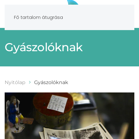
Fő tartalom átugrása
Gyászolóknak
Nyitólap
Gyászolóknak