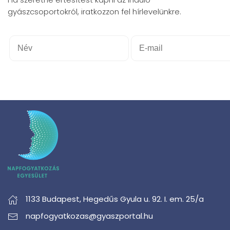
gyászcsoportokról, iratkozzon fel hírlevelünkre.
1133 Budapest,
Hegedűs Gyula u. 92. I. em. 25/a
napfogyatkozas@gyaszportal.hu