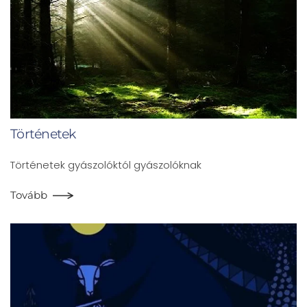
Történetek
Történetek gyászolóktól gyászolóknak
Tovább