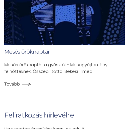
Mesés öröknaptár
Mesés öröknaptár a gyászról - Mesegyűjtemény
felnőtteknek. Összeállítótta: Békési Tímea
Tovább
Feliratkozás hírlevélre
Ha szeretne értesítést kapni az induló