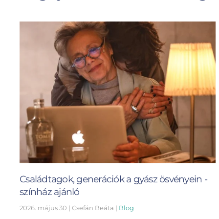
Családtagok, generációk a gyász ösvényein -
színház ajánló
2026. május 30
| Csefán Beáta |
Blog