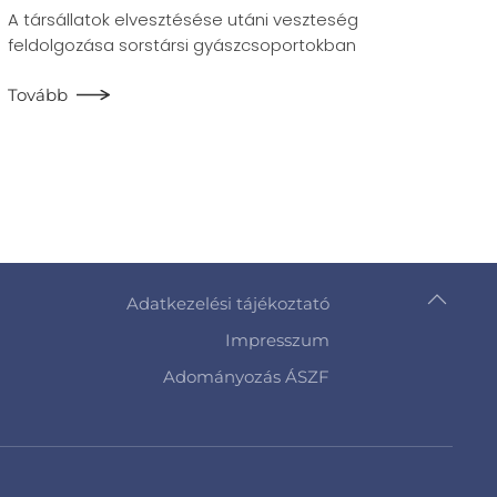
A társállatok elvesztésése utáni veszteség
feldolgozása sorstársi gyászcsoportokban
Tovább
Adatkezelési tájékoztató
Impresszum
Adományozás ÁSZF