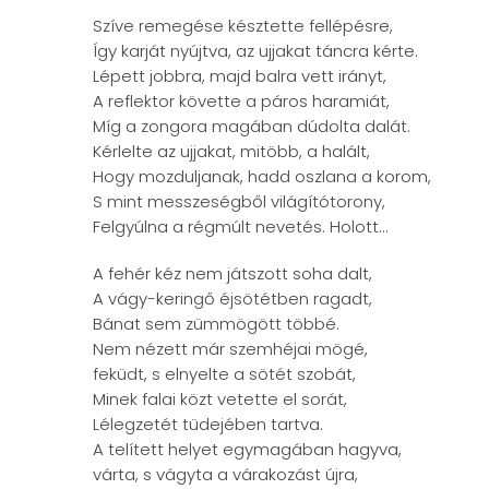
Szíve remegése késztette fellépésre,
Így karját nyújtva, az ujjakat táncra kérte.
Lépett jobbra, majd balra vett irányt,
A reflektor követte a páros haramiát,
Míg a zongora magában dúdolta dalát.
Kérlelte az ujjakat, mitöbb, a halált,
Hogy mozduljanak, hadd oszlana a korom,
S mint messzeségből világítótorony,
Felgyúlna a régmúlt nevetés. Holott...
A fehér kéz nem játszott soha dalt,
A vágy-keringő éjsötétben ragadt,
Bánat sem zümmögött többé.
Nem nézett már szemhéjai mögé,
feküdt, s elnyelte a sötét szobát,
Minek falai közt vetette el sorát,
Lélegzetét tüdejében tartva.
A telített helyet egymagában hagyva,
várta, s vágyta a várakozást újra,