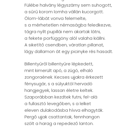
Fülébe halvány légyszárny sem suhogott,
a sűrű korom lomha vállán kucorgott.
Ólom-lábát vonva felemelte,
s a mérhetetlen némaságba feledkezve,
tágra nyílt pupillái nem akartak látni,
a fekete porfüggöny alól valaha kiállni.
A siketítő csendben, váratlan pillanat,
lágy dallamon át egy picinyke rés hasadt.
Billentyűről billentyűre lépkedett,
mint kimerült apó, a zúgó, elhaló
zongoraének. Kecses ujjakra érkezett
fénysugár, s a súlyuktól hervadó
hangjegyek, lassan életre keltek.
Szaporábban kezdtek futni, fel-alá
a fullasztó levegőben, s a lelket
eleven dulakodásba hívva elhagyták.
Pergő ujjak csattantak, fennhangon
szólt a harag a repedező lanton.