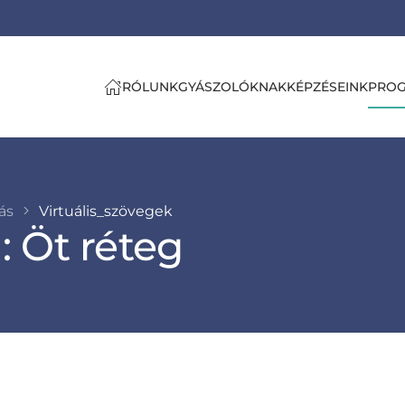
RÓLUNK
GYÁSZOLÓKNAK
KÉPZÉSEINK
PRO
tás
Virtuális_szövegek
): Öt réteg