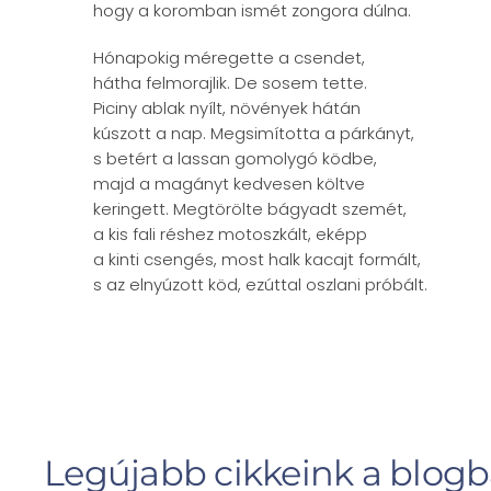
hogy a koromban ismét zongora dúlna.
Hónapokig méregette a csendet,
hátha felmorajlik. De sosem tette.
Piciny ablak nyílt, növények hátán
kúszott a nap. Megsimította a párkányt,
s betért a lassan gomolygó ködbe,
majd a magányt kedvesen költve
keringett. Megtörölte bágyadt szemét,
a kis fali réshez motoszkált, eképp
a kinti csengés, most halk kacajt formált,
s az elnyúzott köd, ezúttal oszlani próbált.
Legújabb cikkeink a blog