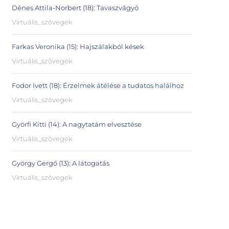
Dénes Attila-Norbert (18): Tavaszvágyó
Virtuális_szövegek
Farkas Veronika (15): Hajszálakból kések
Virtuális_szövegek
Fodor Ivett (18): Érzelmek átélése a tudatos halálhoz
Virtuális_szövegek
Györfi Kitti (14): A nagytatám elvesztése
Virtuális_szövegek
György Gergő (13): A látogatás
Virtuális_szövegek