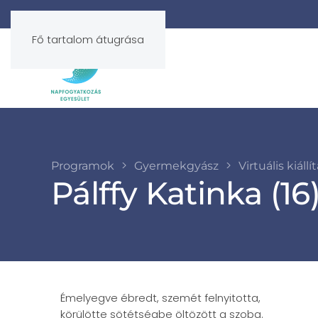
Fő tartalom átugrása
Programok
Gyermekgyász
Virtuális kiállí
Pálffy Katinka (16
Émelyegve ébredt, szemét felnyitotta,
körülötte sötétségbe öltözött a szoba.