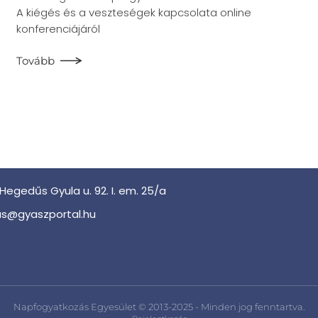
A kiégés és a veszteségek kapcsolata online
konferenciájáról
Tovább
Hegedűs Gyula u. 92. I. em. 25/a
s@gyaszportal.hu
Napfogyatkozás Egyesület © 2013-2025 - Minden jog fenntartva.