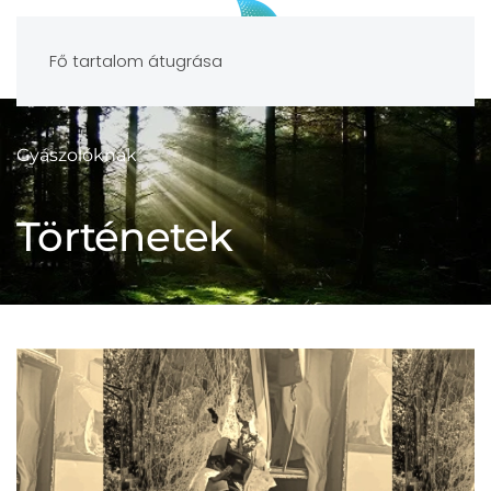
Fő tartalom átugrása
Gyászolóknak
Történetek