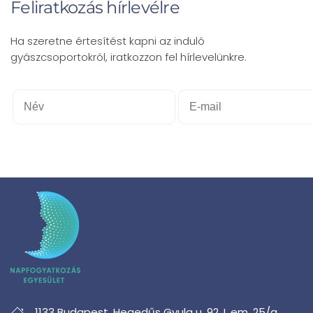
Feliratkozás hírlevélre
Ha szeretne értesítést kapni az induló
gyászcsoportokról, iratkozzon fel hírlevelünkre.
1133 Budapest,
Hegedűs Gyula u. 92. I. em. 25/a