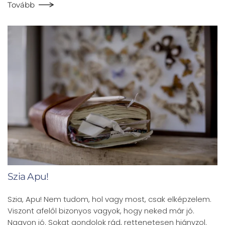
Tovább
Szia Apu!
Szia, Apu! Nem tudom, hol vagy most, csak elképzelem.
Viszont afelől bizonyos vagyok, hogy neked már jó.
Nagyon jó. Sokat gondolok rád, rettenetesen hiányzol.