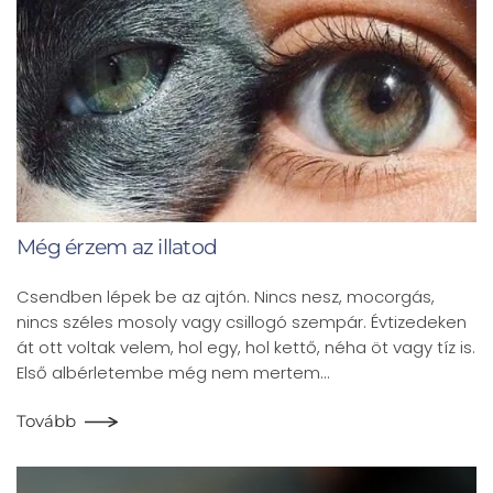
Még érzem az illatod
Csendben lépek be az ajtón. Nincs nesz, mocorgás,
nincs széles mosoly vagy csillogó szempár. Évtizedeken
át ott voltak velem, hol egy, hol kettő, néha öt vagy tíz is.
Első albérletembe még nem mertem…
Tovább