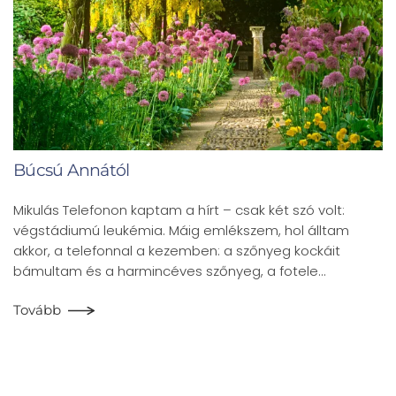
Búcsú Annától
Mikulás Telefonon kaptam a hírt – csak két szó volt:
végstádiumú leukémia. Máig emlékszem, hol álltam
akkor, a telefonnal a kezemben: a szőnyeg kockáit
bámultam és a harmincéves szőnyeg, a fotele…
Tovább