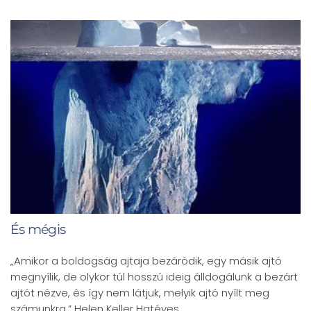
És mégis
„Amikor a boldogság ajtaja bezáródik, egy másik ajtó
megnyílik, de olykor túl hosszú ideig álldogálunk a bezárt
ajtót nézve, és így nem látjuk, melyik ajtó nyílt meg
számunkra.” Helen Keller Hatéves…