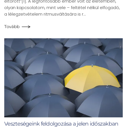
eltörött”[1]. A legfontosabb ember volt az életemben,
olyan kapcsolatom, mint vele – feltétel nélkül elfogadó,
a lélegzetvételem ritmusváltására is r…
Tovább
Veszteségeink feldolgozása a jelen időszakban