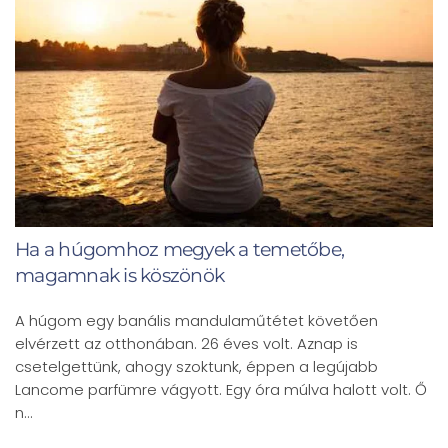
Ha a húgomhoz megyek a temetőbe,
magamnak is köszönök
A húgom egy banális mandulaműtétet követően
elvérzett az otthonában. 26 éves volt. Aznap is
csetelgettünk, ahogy szoktunk, éppen a legújabb
Lancome parfümre vágyott. Egy óra múlva halott volt. Ő
n…