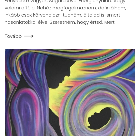
Fényecske vagyok. Sugárcsóva. Energianyaláb. Vagy
valami efféle. Nehéz megfogalmaznom, definiálnom,
inkább csak körvonalazni tudnám, általad is ismert
hasonlatokkal élve. Szeretném, hogy értsd. Mert…
Tovább