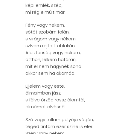
képi emlék, szép,
mi rég elmúlt már.
Fény vagy nekem,
sötét szobám falán,
s virágom vagy nékem,
szívem rejtett ablakán.
A biztonság vagy nekem,
otthon, lelkem határán,
mit el nem hagynék soha
akkor sem ha akarnád.
Éjjelem vagy este,
álmaimban jász,
s félve őrzöd rossz álomtól,
elmémet alvásnál.
Szó vagy tollam golyója végén,
téged tintám ezer színe is elér.
Szép vagy nekem,