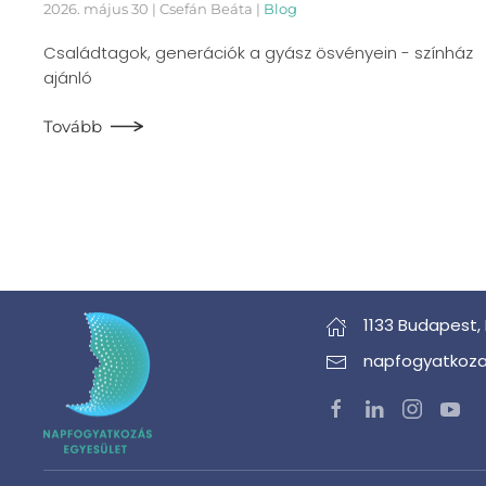
2026. május 30
| Csefán Beáta |
Blog
Családtagok, generációk a gyász ösvényein - színház
ajánló
Tovább
1133 Budapest,
napfogyatkoza