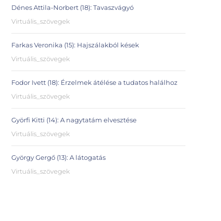
Dénes Attila-Norbert (18): Tavaszvágyó
Virtuális_szövegek
Farkas Veronika (15): Hajszálakból kések
Virtuális_szövegek
Fodor Ivett (18): Érzelmek átélése a tudatos halálhoz
Virtuális_szövegek
Györfi Kitti (14): A nagytatám elvesztése
Virtuális_szövegek
György Gergő (13): A látogatás
Virtuális_szövegek