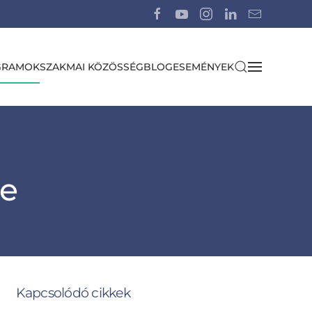
GRAMOK
SZAKMAI KÖZÖSSÉG
BLOG
ESEMÉNYEK
re
Kapcsolódó cikkek