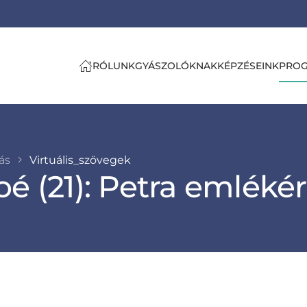
RÓLUNK
GYÁSZOLÓKNAK
KÉPZÉSEINK
PRO
tás
Virtuális_szövegek
é (21): Petra emléké