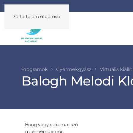
Fő tartalom átugrása
Programok
Gyermekgyász
Virtuális kiállí
Balogh Melodi Klo
Hang vagy nekem, s szó
mi elmémben jár,