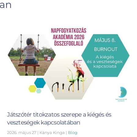
ban
Játszótér titokzatos szerepe a kiégés és
veszteségek kapcsolatában
2026. május 27
| Kánya Kinga |
Blog