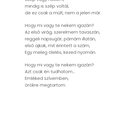
mindig is szép voltál,
de ez csak a múlt, nem a jelen már.
Hogy mi vagy te nekem igazán?
Az első virág, szerelmem tavaszán,
reggeli napsugár, párnám illatán,
első ajkak, mit érintett a szám,
Egy meleg ölelés, kezed nyomán.
Hogy mi vagy te nekem igazán?
Azt csak én tudhatom...
Emléked szívemben,
örökre megtartom.