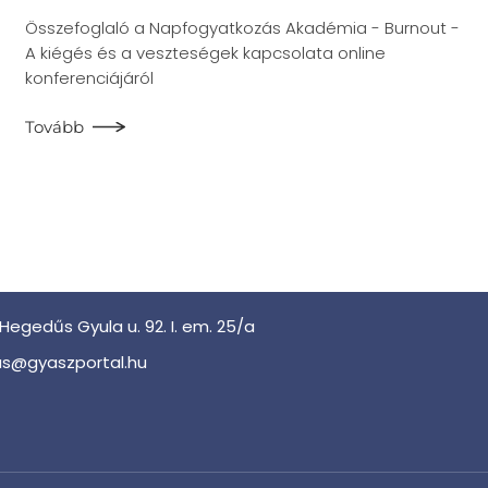
Összefoglaló a Napfogyatkozás Akadémia - Burnout -
A kiégés és a veszteségek kapcsolata online
konferenciájáról
Tovább
Hegedűs Gyula u. 92. I. em. 25/a
s@gyaszportal.hu