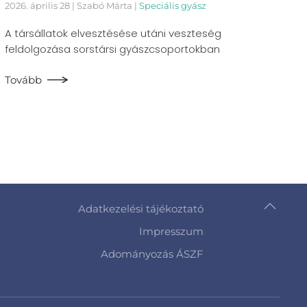
2026. április 28
| Szabó Márta |
Speciális gyász
A társállatok elvesztésése utáni veszteség
feldolgozása sorstársi gyászcsoportokban
Tovább
Adatkezelési tájékoztató
Impresszum
Adományozás ÁSZF