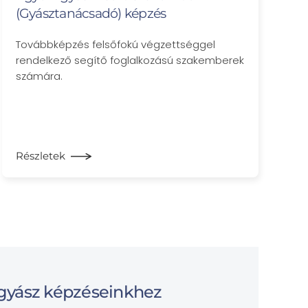
(Gyásztanácsadó) képzés
Továbbképzés felsőfokú végzettséggel
rendelkező segítő foglalkozású szakemberek
számára.
Részletek
gyász képzéseinkhez