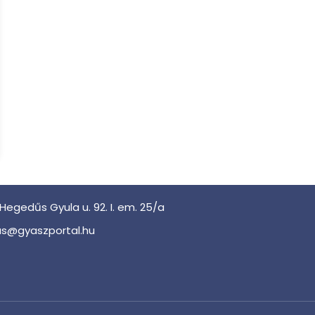
Hegedűs Gyula u. 92. I. em. 25/a
s@gyaszportal.hu