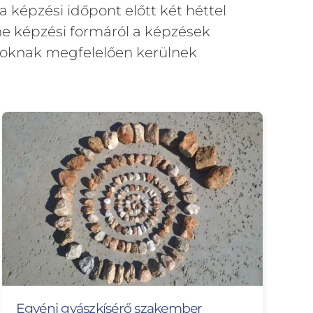
 képzési időpont előtt két héttel
ine képzési formáról a képzések
rásoknak megfelelően kerülnek
Egyéni gyászkísérő szakember