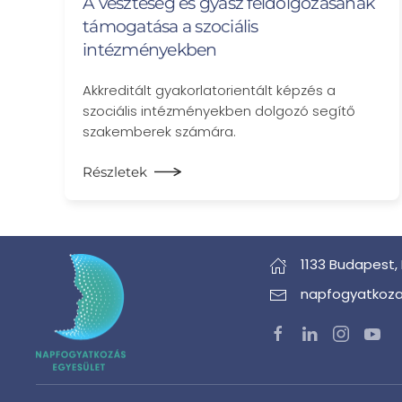
A veszteség és gyász feldolgozásának
támogatása a szociális
intézményekben
Akkreditált gyakorlatorientált képzés a
szociális intézményekben dolgozó segítő
szakemberek számára.
Részletek
1133 Budapest,
napfogyatkoza