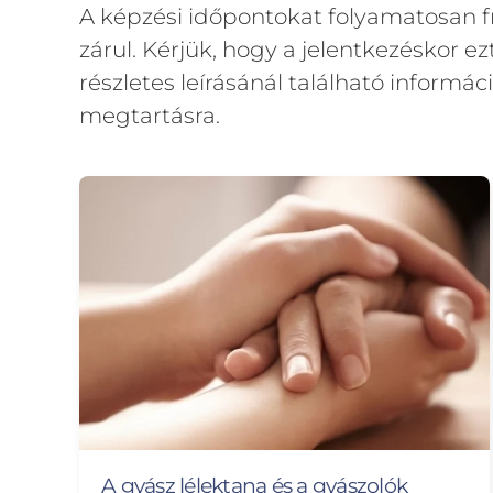
A képzési időpontokat folyamatosan fr
zárul. Kérjük, hogy a jelentkezéskor 
részletes leírásánál található inform
megtartásra.
A gyász lélektana és a gyászolók