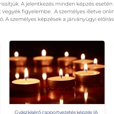
issítjük. A jelentkezés minden képzés esetén a
ezt vegyék figyelembe.
A személyes illetve onl
áció. A személyes képzések a járványügyi előí
Gyászkísérő csoportvezetés képzés (A