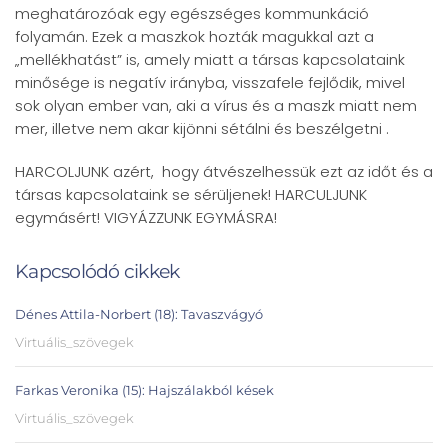
meghatározóak egy egészséges kommunkáció
folyamán. Ezek a maszkok hozták magukkal azt a
„mellékhatást” is, amely miatt a társas kapcsolataink
minősége is negatív irányba, visszafele fejlődik, mivel
sok olyan ember van, aki a vírus és a maszk miatt nem
mer, illetve nem akar kijönni sétálni és beszélgetni .
HARCOLJUNK azért, hogy átvészelhessük ezt az időt és a
társas kapcsolataink se sérüljenek! HARCULJUNK
egymásért! VIGYÁZZUNK EGYMÁSRA!
Kapcsolódó cikkek
Dénes Attila-Norbert (18): Tavaszvágyó
Virtuális_szövegek
Farkas Veronika (15): Hajszálakból kések
Virtuális_szövegek