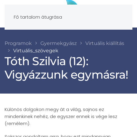
Fő tartalom átugrása
Programok
Gyermekgyász
Virtuális kiállítás
Virtuális_szövegek
Tóth Szilvia (12):
Vigyázzunk egymásra!
Különös dolgokon megy át a világ, sajnos ez
mindenkinek nehéz, de egyszer ennek is vége lesz
(remélem).
Sokszor gondoltam arra, hogy ezt mindannyian