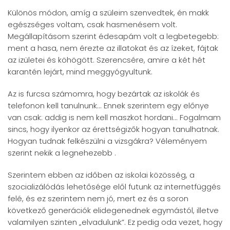
Különös módon, amíg a szüleim szenvedtek, én makk
egészséges voltam, csak hasmenésem volt.
Megállapításom szerint édesapám volt a legbetegebb:
ment a hasa, nem érezte az illatokat és az ízeket, fájtak
az izületei és köhögött. Szerencsére, amire a két hét
karantén lejárt, mind meggyógyultunk.
Az is furcsa számomra, hogy bezártak az iskolák és
telefonon kell tanulnunk... Ennek szerintem egy előnye
van csak: addig is nem kell maszkot hordani... Fogalmam
sincs, hogy ilyenkor az érettségizők hogyan tanulhatnak.
Hogyan tudnak felkészülni a vizsgákra? Véleményem
szerint nekik a legnehezebb .
Szerintem ebben az időben az iskolai közösség, a
szocializálódás lehetősége elől futunk az internetfüggés
felé, és ez szerintem nem jó, mert ez és a soron
következő generációk elidegenednek egymástól, illetve
valamilyen szinten „elvadulunk”. Ez pedig oda vezet, hogy