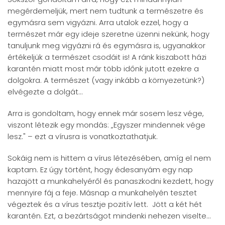
megérdemeljük, mert nem tudtunk a természetre és
egymásra sem vigyázni. Arra utalok ezzel, hogy a
természet már egy ideje szeretne üzenni nekünk, hogy
tanuljunk meg vigyázni rá és egymásra is, ugyanakkor
értékeljük a természet csodáit is! A ránk kiszabott házi
karantén miatt most már több időnk jutott ezekre a
dolgokra. A természet (vagy inkább a környezetünk?)
elvégezte a dolgát...
Arra is gondoltam, hogy ennek már sosem lesz vége,
viszont létezik egy mondás: „Egyszer mindennek vége
lesz." – ezt a vírusra is vonatkoztathatjuk.
Sokáig nem is hittem a vírus létezésében, amíg el nem
kaptam. Ez úgy történt, hogy édesanyám egy nap
hazajött a munkahelyéről és panaszkodni kezdett, hogy
mennyire fáj a feje. Másnap a munkahelyén tesztet
végeztek és a vírus tesztje pozitív lett. Jött a két hét
karantén. Ezt, a bezártságot mindenki nehezen viselte...