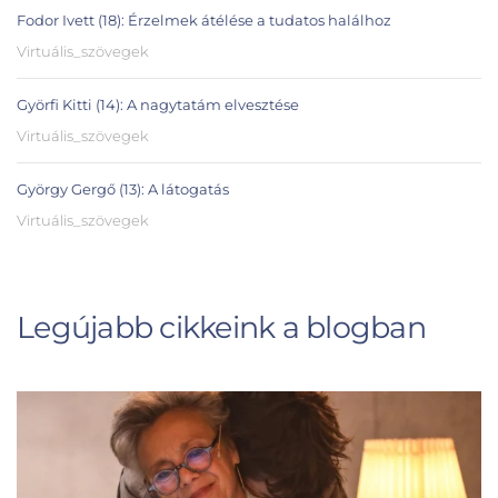
Fodor Ivett (18): Érzelmek átélése a tudatos halálhoz
Virtuális_szövegek
Györfi Kitti (14): A nagytatám elvesztése
Virtuális_szövegek
György Gergő (13): A látogatás
Virtuális_szövegek
Legújabb cikkeink a blogban