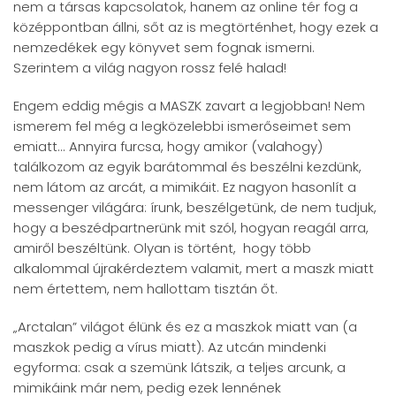
nem a társas kapcsolatok, hanem az online tér fog a
középpontban állni, sőt az is megtörténhet, hogy ezek a
nemzedékek egy könyvet sem fognak ismerni.
Szerintem a világ nagyon rossz felé halad!
Engem eddig mégis a MASZK zavart a legjobban! Nem
ismerem fel még a legközelebbi ismerőseimet sem
emiatt... Annyira furcsa, hogy amikor (valahogy)
találkozom az egyik barátommal és beszélni kezdünk,
nem látom az arcát, a mimikáit. Ez nagyon hasonlít a
messenger világára: írunk, beszélgetünk, de nem tudjuk,
hogy a beszédpartnerünk mit szól, hogyan reagál arra,
amiről beszéltünk. Olyan is történt, hogy több
alkalommal újrakérdeztem valamit, mert a maszk miatt
nem értettem, nem hallottam tisztán őt.
„Arctalan” világot élünk és ez a maszkok miatt van (a
maszkok pedig a vírus miatt). Az utcán mindenki
egyforma: csak a szemünk látszik, a teljes arcunk, a
mimikáink már nem, pedig ezek lennének