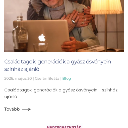
Családtagok, generációk a gyász ösvényein -
színház ajánló
2026. május 30
| Csefán Beáta |
Blog
Családtagok, generációk a gyász ösvényein - színház
ajánló
Tovább