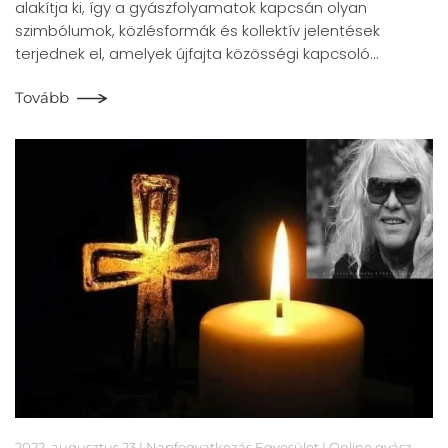
alakítja ki, így a gyászfolyamatok kapcsán olyan
szimbólumok, közlésformák és kollektív jelentések
terjednek el, amelyek újfajta közösségi kapcsoló…
Tovább
2022. augusztus 23
| Napfogyatkozás Egyesület |
Online gyász