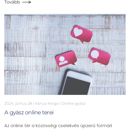
Tovább
2024. június 28
| Kánya Kinga |
Online gyász
A gyász online terei
Az online tér a közösségi cselekvés újszerű formáit