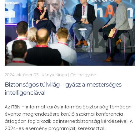
2024. október 03
| Kánya Kinga |
Online gyász
Biztonságos túlvilág – gyász a mesterséges
intelligenciával
Az ITBN – informatikai és információbiztonság témában
évente megrendezésre kerülő szakmai konferencia
átfogóan foglalkozik az internetbiztonság kérdéseivel. A
2024-es esemény programjait, kerekasztal…