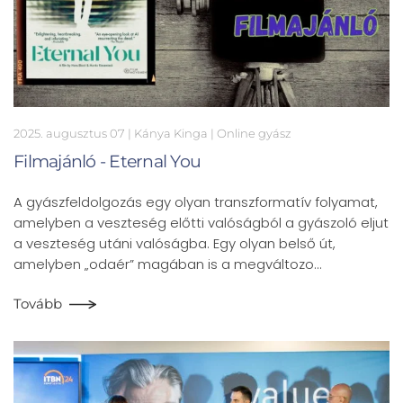
2025. augusztus 07
| Kánya Kinga |
Online gyász
Filmajánló - Eternal You
A gyászfeldolgozás egy olyan transzformatív folyamat,
amelyben a veszteség előtti valóságból a gyászoló eljut
a veszteség utáni valóságba. Egy olyan belső út,
amelyben „odaér” magában is a megváltozo…
Tovább