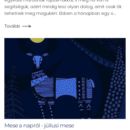
segítségük, azért mindig lesz olyan dolog, amit csak ők
tehetnek meg magukért. Ebben a hónapban egy o…
Tovább
Mese a napról - júliusi mese