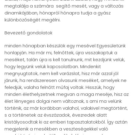
megtalálja a számára segítő mesét, vagy a változás
dinamikájában, hónapról hónapra tudja a gyász
különbözőségét megélni.
Bevezető gondolatok
minden hónapban készülök egy mesével Egyesületünk
honlapján. Ha már mi, felnőttek, újra visszakaptuk a
meséket, talán újra is kell tanulnunk, mit kezdjünk velük,
hogy legyünk velük kapcsolatban. Mindenkit
megnyugtatok, nem kell varázslat, hisz már azzal jól
járunk, ha rendszeresen olvasunk meséket, amelyek ne
feledjük, valaha felnőtt műfaj voltak. Hisszük, hogy
minden élethelyzetnek megvan a maga meséje, hisz az
élet lényeges dolgai nem változnak, s ami ma velünk
történik, az már korábban valahol, valakivel megtörtént,
s a történetek az évszázadok, évezredek alatt
kristályosodtak ki az emberi tapasztalatokból. Így aztán
megjelenik a mesékben a veszteségekkel való