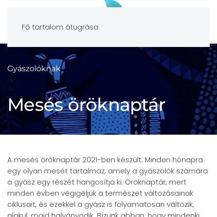
Fő tartalom átugrása
Gyászolóknak
Mesés öröknaptár
A mesés öröknaptár 2021-ben készült. Minden hónapra
egy olyan mesét tartalmaz, amely a gyászolók számára
a gyász egy részét hangosítja ki. Öröknaptár, mert
minden évben végigéljük a természet változásainak
ciklusait, és ezekkel a gyász is folyamatosan változik,
alakul, majd halványodik. Bízunk abban, hogy mindenki