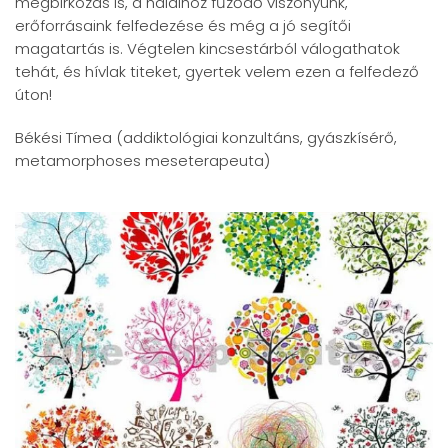
megbirkózás is, a halálhoz fűződő viszonyunk,
erőforrásaink felfedezése és még a jó segítői
magatartás is. Végtelen kincsestárból válogathatok
tehát, és hívlak titeket, gyertek velem ezen a felfedező
úton!
Békési Tímea (addiktológiai konzultáns, gyászkísérő,
metamorphoses meseterapeuta)