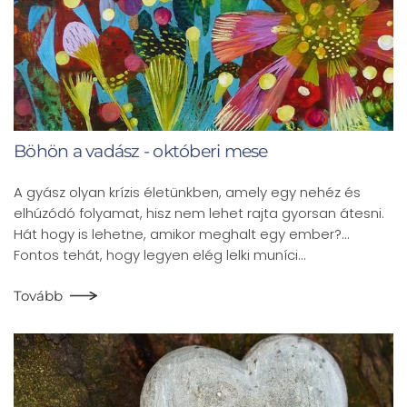
Böhön a vadász - októberi mese
A gyász olyan krízis életünkben, amely egy nehéz és
elhúzódó folyamat, hisz nem lehet rajta gyorsan átesni.
Hát hogy is lehetne, amikor meghalt egy ember?…
Fontos tehát, hogy legyen elég lelki muníci…
Tovább