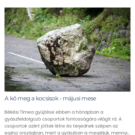
A kő meg a kocsisok - májusi mese
Békési Tímea gyűjtése ebben a hónapban a
gyászfeldolgozó csoportok fontosságára világít rá. A
csoportok azért jöttek létre és terjednek szépen az
egész országban, mert a gyászban is megéljük, mennyi…