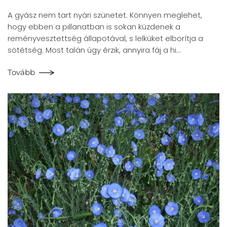
A gyász nem tart nyári szünetet. Könnyen meglehet,
hogy ebben a pillanatban is sokan küzdenek a
reményvesztettség állapotával, s lelküket elborítja a
sötétség. Most talán úgy érzik, annyira fáj a hi…
Tovább