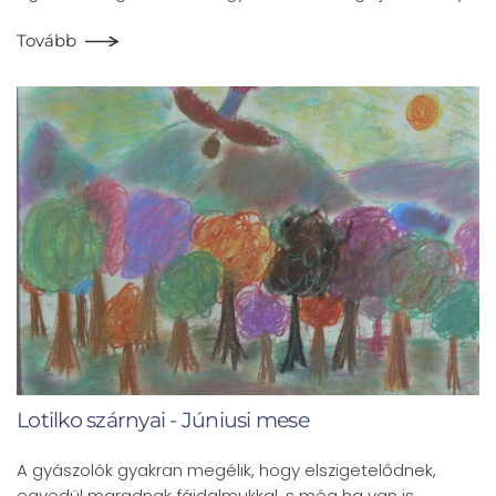
Tovább
Lotilko szárnyai - Júniusi mese
A gyászolók gyakran megélik, hogy elszigetelődnek,
egyedül maradnak fájdalmukkal, s még ha van is