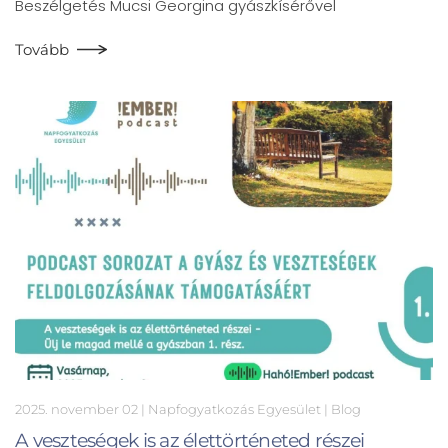
Beszélgetés Mucsi Georgina gyászkísérővel
Tovább
2025. november 02
| Napfogyatkozás Egyesület |
Blog
A veszteségek is az élettörténeted részei