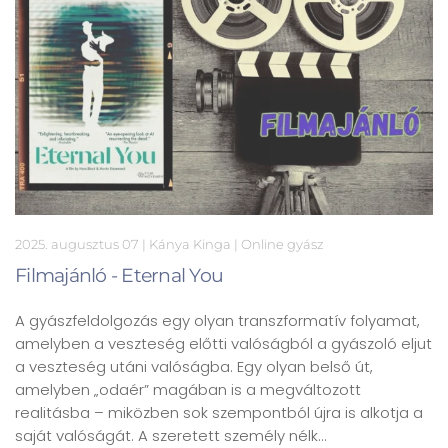
2025. augusztus 07
| Kánya Kinga |
Online gyász
Filmajánló - Eternal You
A gyászfeldolgozás egy olyan transzformatív folyamat,
amelyben a veszteség előtti valóságból a gyászoló eljut
a veszteség utáni valóságba. Egy olyan belső út,
amelyben „odaér” magában is a megváltozott
realitásba – miközben sok szempontból újra is alkotja a
saját valóságát. A szeretett személy nélk…