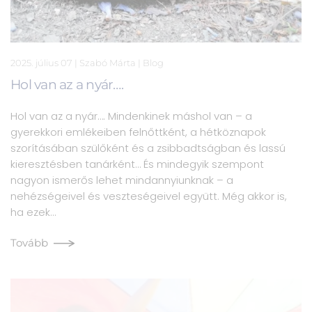
2025. július 07
| Szabó Márta |
Blog
Hol van az a nyár….
Hol van az a nyár…. Mindenkinek máshol van – a
gyerekkori emlékeiben felnőttként, a hétköznapok
szorításában szülőként és a zsibbadtságban és lassú
kieresztésben tanárként… És mindegyik szempont
nagyon ismerős lehet mindannyiunknak – a
nehézségeivel és veszteségeivel együtt. Még akkor is,
ha ezek…
Tovább