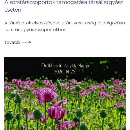
A sorstárscsoportok támogatása társállatgyász
esetén
A társállatok elvesztésése utáni veszteség feldolgozása
sorstársi gyászcsoportokban
Tovább