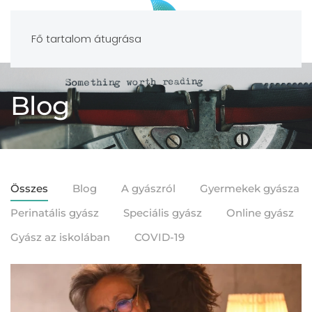
Fő tartalom átugrása
Blog
Összes
Blog
A gyászról
Gyermekek gyásza
Perinatális gyász
Speciális gyász
Online gyász
Gyász az iskolában
COVID-19