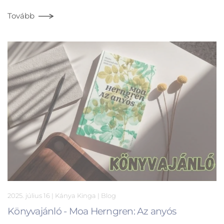
Tovább
2025. július 16
| Kánya Kinga |
Blog
Könyvajánló - Moa Herngren: Az anyós