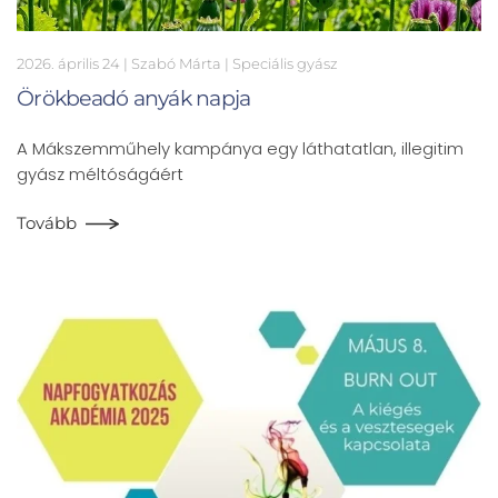
2026. április 24
| Szabó Márta |
Speciális gyász
Örökbeadó anyák napja
A Mákszemműhely kampánya egy láthatatlan, illegitim
gyász méltóságáért
Tovább