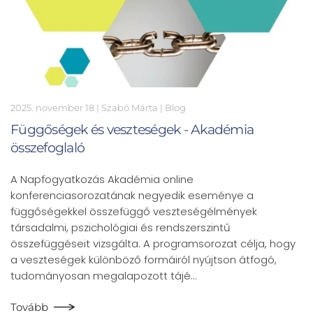
2025. november 18
| Szabó Márta |
Blog
Függőségek és veszteségek - Akadémia
összefoglaló
A Napfogyatkozás Akadémia online
konferenciasorozatának negyedik eseménye a
függőségekkel összefüggő veszteségélmények
társadalmi, pszichológiai és rendszerszintű
összefüggéseit vizsgálta. A programsorozat célja, hogy
a veszteségek különböző formáiról nyújtson átfogó,
tudományosan megalapozott tájé…
Tovább