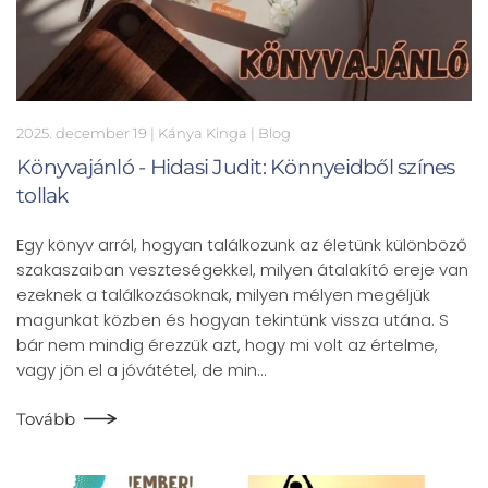
2025. december 19
| Kánya Kinga |
Blog
Könyvajánló - Hidasi Judit: Könnyeidből színes
tollak
Egy könyv arról, hogyan találkozunk az életünk különböző
szakaszaiban veszteségekkel, milyen átalakító ereje van
ezeknek a találkozásoknak, milyen mélyen megéljük
magunkat közben és hogyan tekintünk vissza utána. S
bár nem mindig érezzük azt, hogy mi volt az értelme,
vagy jön el a jóvátétel, de min…
Tovább