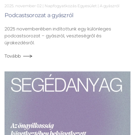
2025. november 02
| Napfogyatkozás Egyesület |
A gyászról
Podcastsorozat a gyászról
2025 novemberében indítottunk egy különleges
podcastsorozat – gyászról, veszteségről és
újrakezdésről.
Tovább