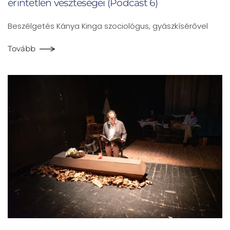
érintetlen veszteségei (Podcast 6)
Beszélgetés Kánya Kinga szociológus, gyászkísérővel
Tovább