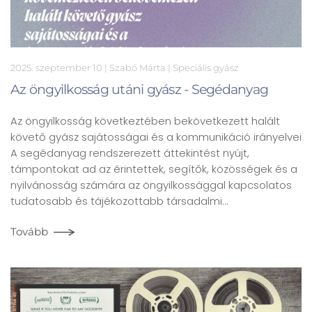
2025. szeptember 10
| Szabó Márta |
Speciális gyász
Az öngyilkosság utáni gyász - Segédanyag
Az öngyilkosság következtében bekövetkezett halált
követő gyász sajátosságai és a kommunikáció irányelvei
A segédanyag rendszerezett áttekintést nyújt,
támpontokat ad az érintettek, segítők, közösségek és a
nyilvánosság számára az öngyilkossággal kapcsolatos
tudatosabb és tájékozottabb társadalmi…
Tovább