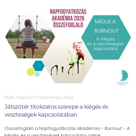
2026. május 27
| Kánya Kinga |
Blog
Játszótér titokzatos szerepe a kiégés és
veszteségek kapcsolatában
Összefoglaló a Napfogyatkozás Akadémia - Burnout - A
kiégés és a veszteségek kapcsolata online