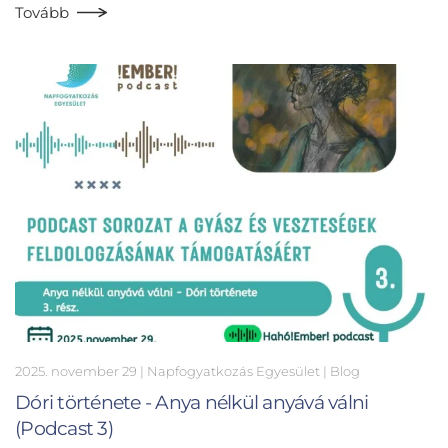
Tovább
2025. november 29
| Napfogyatkozás Egyesület |
Blog
Dóri története - Anya nélkül anyává válni
(Podcast 3)