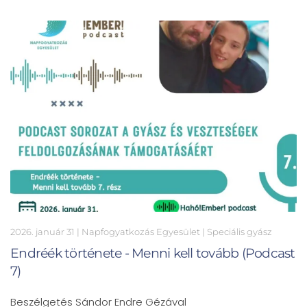
2026. január 31
| Napfogyatkozás Egyesület |
Speciális gyász
Endréék története - Menni kell tovább (Podcast
7)
Beszélgetés Sándor Endre Gézával