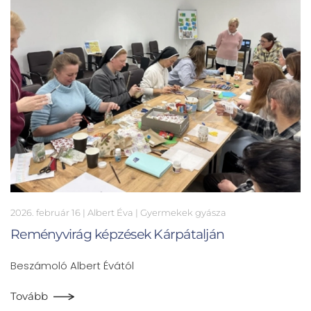
2026. február 16
| Albert Éva |
Gyermekek gyásza
Reményvirág képzések Kárpátalján
Beszámoló Albert Évától
Tovább