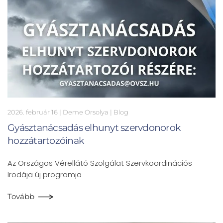
2026. február 16
| Deme Orsolya |
Blog
Gyásztanácsadás elhunyt szervdonorok
hozzátartozóinak
Az Országos Vérellátó Szolgálat Szervkoordinációs
Irodája új programja
Tovább