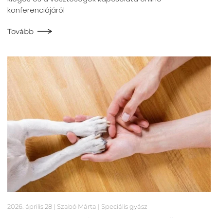
konferenciájáról
Tovább
2026. április 28
| Szabó Márta |
Speciális gyász