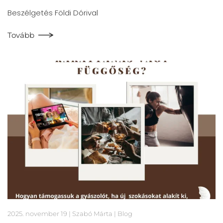
Beszélgetés Földi Dórival
Tovább
2025. november 19
| Szabó Márta |
Blog