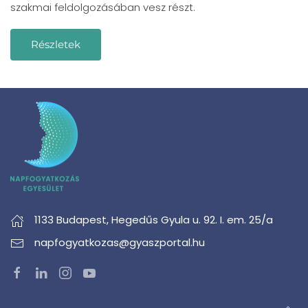
szakmai feldolgozásában vesz részt.
Részletek
1133 Budapest,
Hegedűs Gyula u. 92. I. em. 25/a
napfogyatkozas@gyaszportal.hu