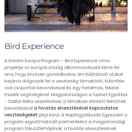
Bird Experience
A Kreatív Európa Program – Bird Experience című
projektje öt európai ország alkotóművészeit kérte fel
arra, hogy közösen gondolkodva, ám különböző utakat
bejárva dolgozzák fel a veszteség témakörét, különféle
civil csoportok bevonásával és egy hatalmas, fekete
madár segítségével. Magyarországon a Szünet Együttes
- Szabó Réka vezetésével, a témában érintett felnőttek
bevonásával
a hivatás elvesztésével kapcsolatos
veszteségeket
járja körül. A Napfogyatkozás Egyesület a
program együttműködő partnereként a magyarországi
program fókusztémájának, a hivatás elvesztésének