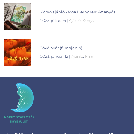
Könyvajánló - Moa Herngren: Az anyós
2025. július 16
|
Ajánló
,
Könyv
Jövő nyár (filmajánló)
2023. január 12
|
Ajánló
,
Film