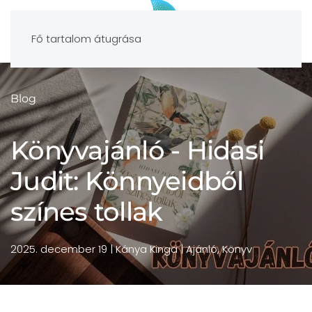
Fő tartalom átugrása
Blog
Könyvajánló - Hidasi
Judit: Könnyeidből
színes tollak
2025. december 19
| Kánya Kinga |
Ajánló
,
Könyv