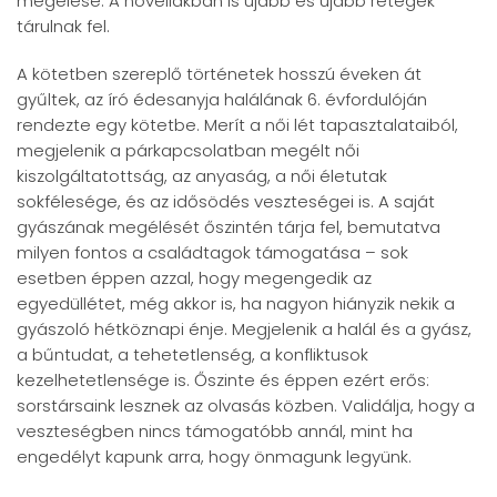
megélése. A novellákban is újabb és újabb rétegek
tárulnak fel.
A kötetben szereplő történetek hosszú éveken át
gyűltek, az író édesanyja halálának 6. évfordulóján
rendezte egy kötetbe. Merít a női lét tapasztalataiból,
megjelenik a párkapcsolatban megélt női
kiszolgáltatottság, az anyaság, a női életutak
sokfélesége, és az idősödés veszteségei is. A saját
gyászának megélését őszintén tárja fel, bemutatva
milyen fontos a családtagok támogatása – sok
esetben éppen azzal, hogy megengedik az
egyedüllétet, még akkor is, ha nagyon hiányzik nekik a
gyászoló hétköznapi énje. Megjelenik a halál és a gyász,
a bűntudat, a tehetetlenség, a konfliktusok
kezelhetetlensége is. Őszinte és éppen ezért erős:
sorstársaink lesznek az olvasás közben. Validálja, hogy a
veszteségben nincs támogatóbb annál, mint ha
engedélyt kapunk arra, hogy önmagunk legyünk.