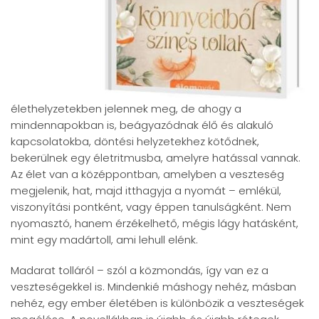
élethelyzetekben jelennek meg, de ahogy a
mindennapokban is, beágyazódnak élő és alakuló
kapcsolatokba, döntési helyzetekhez kötődnek,
bekerülnek egy életritmusba, amelyre hatással vannak.
Az élet van a középpontban, amelyben a veszteség
megjelenik, hat, majd itthagyja a nyomát – emlékül,
viszonyítási pontként, vagy éppen tanulságként. Nem
nyomasztó, hanem érzékelhető, mégis lágy hatásként,
mint egy madártoll, ami lehull elénk.
Madarat tolláról – szól a közmondás, így van ez a
veszteségekkel is. Mindenkié máshogy nehéz, másban
nehéz, egy ember életében is különbözik a veszteségek