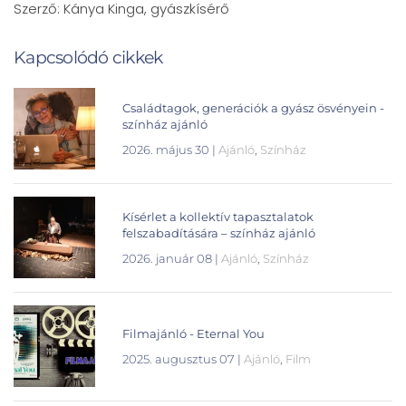
Szerző: Kánya Kinga, gyászkísérő
Kapcsolódó cikkek
Családtagok, generációk a gyász ösvényein -
színház ajánló
2026. május 30
|
Ajánló
,
Színház
Kísérlet a kollektív tapasztalatok
felszabadítására – színház ajánló
2026. január 08
|
Ajánló
,
Színház
Filmajánló - Eternal You
2025. augusztus 07
|
Ajánló
,
Film