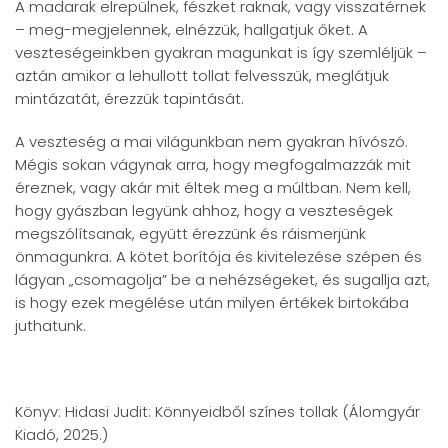
A madarak elrepülnek, fészket raknak, vagy visszatérnek
– meg-megjelennek, elnézzük, hallgatjuk őket. A
veszteségeinkben gyakran magunkat is így szemléljük –
aztán amikor a lehullott tollat felvesszük, meglátjuk
mintázatát, érezzük tapintását.
A veszteség a mai világunkban nem gyakran hívószó.
Mégis sokan vágynak arra, hogy megfogalmazzák mit
éreznek, vagy akár mit éltek meg a múltban. Nem kell,
hogy gyászban legyünk ahhoz, hogy a veszteségek
megszólítsanak, együtt érezzünk és ráismerjünk
önmagunkra. A kötet borítója és kivitelezése szépen és
lágyan „csomagolja” be a nehézségeket, és sugallja azt,
is hogy ezek megélése után milyen értékek birtokába
juthatunk.
Könyv: Hidasi Judit: Könnyeidből színes tollak (Álomgyár
Kiadó, 2025.)