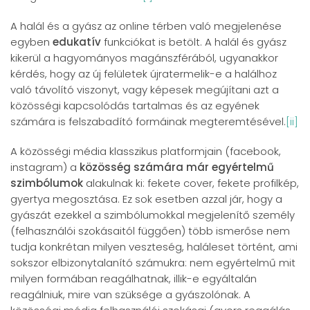
A halál és a gyász az online térben való megjelenése
egyben
edukatív
funkciókat is betölt. A halál és gyász
kikerül a hagyományos magánszférából, ugyanakkor
kérdés, hogy az új felületek újratermelik-e a halálhoz
való távolító viszonyt, vagy képesek megújítani azt a
közösségi kapcsolódás tartalmas és az egyének
számára is felszabadító formáinak megteremtésével.
[ii]
A közösségi média klasszikus platformjain (facebook,
instagram) a
közösség számára már egyértelmű
szimbólumok
alakulnak ki: fekete cover, fekete profilkép,
gyertya megosztása. Ez sok esetben azzal jár, hogy a
gyászát ezekkel a szimbólumokkal megjelenítő személy
(felhasználói szokásaitól függően) több ismerőse nem
tudja konkrétan milyen veszteség, haláleset történt, ami
sokszor elbizonytalanító számukra: nem egyértelmű mit
milyen formában reagálhatnak, illik-e egyáltalán
reagálniuk, mire van szüksége a gyászolónak. A