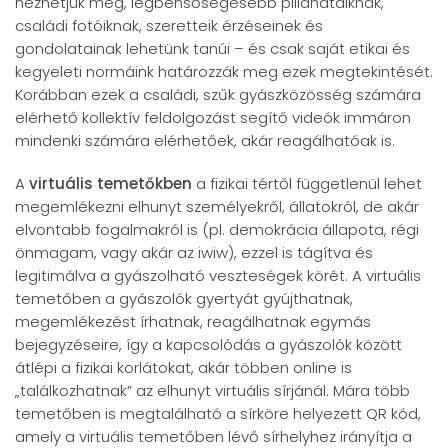
nézhetjük meg, legbensőségesebb pillanataiknak,
családi fotóiknak, szeretteik érzéseinek és
gondolatainak lehetünk tanúi – és csak saját etikai és
kegyeleti normáink határozzák meg ezek megtekintését.
Korábban ezek a családi, szűk gyászközösség számára
elérhető kollektív feldolgozást segítő videók immáron
mindenki számára elérhetőek, akár reagálhatóak is.
A
virtuális temetőkben
a fizikai tértől függetlenül lehet
megemlékezni elhunyt személyekről, állatokról, de akár
elvontabb fogalmakról is (pl. demokrácia állapota, régi
önmagam, vagy akár az iwiw), ezzel is tágítva és
legitimálva a gyászolható veszteségek körét. A virtuális
temetőben a gyászolók gyertyát gyújthatnak,
megemlékezést írhatnak, reagálhatnak egymás
bejegyzéseire, így a kapcsolódás a gyászolók között
átlépi a fizikai korlátokat, akár többen online is
„találkozhatnak” az elhunyt virtuális sírjánál. Mára több
temetőben is megtalálható a sírköre helyezett QR kód,
amely a virtuális temetőben lévő sírhelyhez irányítja a