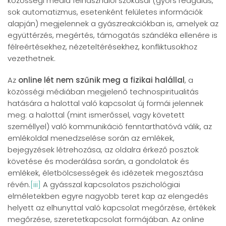
közösségi média felhasználói szokásai (gyors reagálás,
sok automatizmus, esetenként felületes információk
alapján) megjelennek a gyászreakciókban is, amelyek az
együttérzés, megértés, támogatás szándéka ellenére is
félreértésekhez, nézeteltérésekhez, konfliktusokhoz
vezethetnek.
Az
online lét nem szűnik meg a fizikai halállal
, a
közösségi médiában megjelenő technospiritualitás
hatására a halottal való kapcsolat új formái jelennek
meg: a halottal (mint ismerőssel, vagy követett
személlyel) való kommunikáció fenntarthatóvá válik, az
emlékoldal menedzselése során az emlékek,
bejegyzések létrehozása, az oldalra érkező posztok
követése és moderálása során, a gondolatok és
emlékek, életbölcsességek és idézetek megosztása
révén.
[iii]
A gyásszal kapcsolatos pszichológiai
elméletekben egyre nagyobb teret kap az elengedés
helyett az elhunyttal való kapcsolat megőrzése, értékek
megőrzése, szeretetkapcsolat formájában. Az online