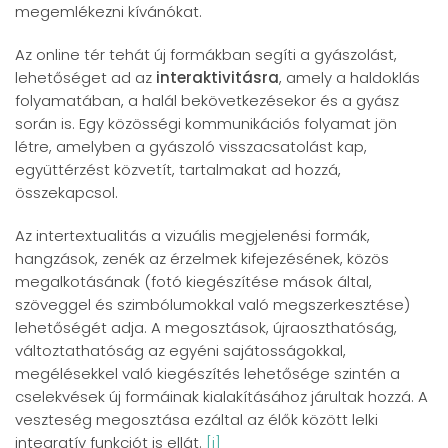
megemlékezni kívánókat.
Az online tér tehát új formákban segíti a gyászolást,
lehetőséget ad az
interaktivitásra
, amely a haldoklás
folyamatában, a halál bekövetkezésekor és a gyász
során is. Egy közösségi kommunikációs folyamat jön
létre, amelyben a gyászoló visszacsatolást kap,
együttérzést közvetít, tartalmakat ad hozzá,
összekapcsol.
Az intertextualitás a vizuális megjelenési formák,
hangzások, zenék az érzelmek kifejezésének, közös
megalkotásának (fotó kiegészítése mások által,
szöveggel és szimbólumokkal való megszerkesztése)
lehetőségét adja. A megosztások, újraoszthatóság,
változtathatóság az egyéni sajátosságokkal,
megélésekkel való kiegészítés lehetősége szintén a
cselekvések új formáinak kialakításához járultak hozzá. A
veszteség megosztása ezáltal az élők között lelki
integratív funkciót is ellát.
[i]