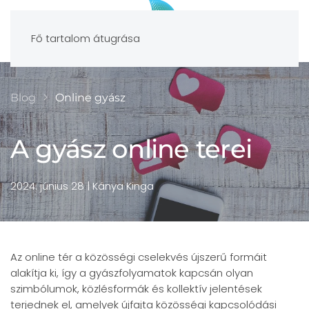
Fő tartalom átugrása
Blog
Online gyász
A gyász online terei
2024. június 28
| Kánya Kinga
Az online tér a közösségi cselekvés újszerű formáit
alakítja ki, így a gyászfolyamatok kapcsán olyan
szimbólumok, közlésformák és kollektív jelentések
terjednek el, amelyek újfajta közösségi kapcsolódási