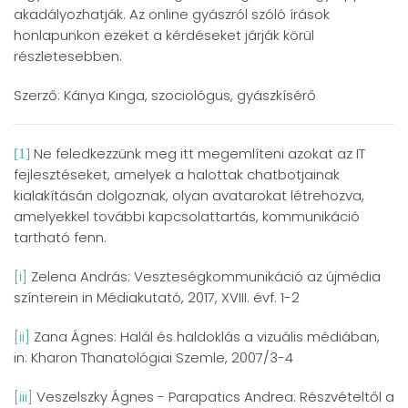
akadályozhatják. Az online gyászról szóló írások
honlapunkon ezeket a kérdéseket járják körül
részletesebben.
Szerző: Kánya Kinga, szociológus, gyászkísérő
Ne feledkezzünk meg itt megemlíteni azokat az IT
[1]
fejlesztéseket, amelyek a halottak chatbotjainak
kialakításán dolgoznak, olyan avatarokat létrehozva,
amelyekkel további kapcsolattartás, kommunikáció
tartható fenn.
[i]
Zelena András: Veszteségkommunikáció az újmédia
színterein in Médiakutató, 2017, XVIII. évf. 1-2
[ii]
Zana Ágnes: Halál és haldoklás a vizuális médiában,
in: Kharon Thanatológiai Szemle, 2007/3-4
[iii]
Veszelszky Ágnes - Parapatics Andrea: Részvételtől a