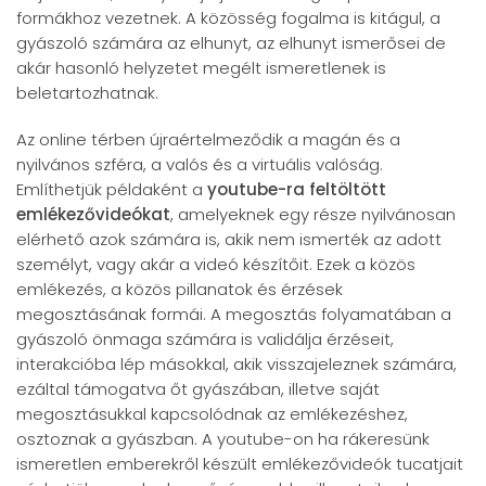
formákhoz vezetnek. A közösség fogalma is kitágul, a
gyászoló számára az elhunyt, az elhunyt ismerősei de
akár hasonló helyzetet megélt ismeretlenek is
beletartozhatnak.
Az online térben újraértelmeződik a magán és a
nyilvános szféra, a valós és a virtuális valóság.
Említhetjük példaként a
youtube-ra feltöltött
emlékezővideókat
, amelyeknek egy része nyilvánosan
elérhető azok számára is, akik nem ismerték az adott
személyt, vagy akár a videó készítőit. Ezek a közös
emlékezés, a közös pillanatok és érzések
megosztásának formái. A megosztás folyamatában a
gyászoló önmaga számára is validálja érzéseit,
interakcióba lép másokkal, akik visszajeleznek számára,
ezáltal támogatva őt gyászában, illetve saját
megosztásukkal kapcsolódnak az emlékezéshez,
osztoznak a gyászban. A youtube-on ha rákeresünk
ismeretlen emberekről készült emlékezővideók tucatjait