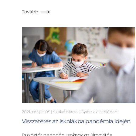
Tovább
2021. május 05
| Szabó Márta |
Gyász az iskolában
Visszatérés az iskolákba pandémia idején
Eszköztár pedagógusoknak az újranyitás