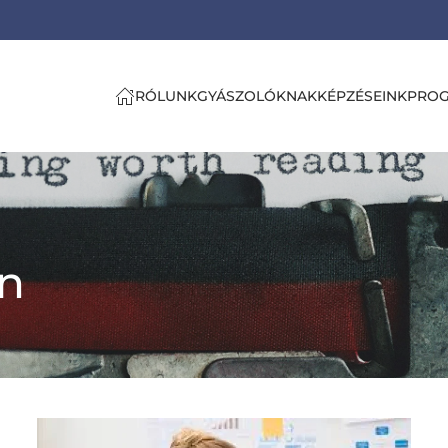
RÓLUNK
GYÁSZOLÓKNAK
KÉPZÉSEINK
PRO
an