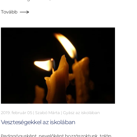
Tovább
2019. február 05
| Szabó Márta |
Gyász az iskolában
Veszteségekkel az iskolában
Pedagógusként, nevelőként hozzászoktunk, talán