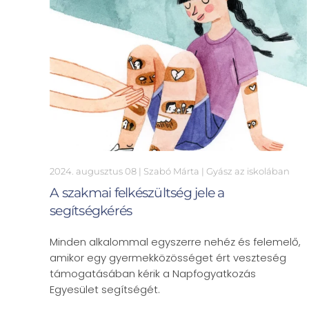
2024. augusztus 08
| Szabó Márta |
Gyász az iskolában
A szakmai felkészültség jele a
segítségkérés
Minden alkalommal egyszerre nehéz és felemelő,
amikor egy gyermekközösséget ért veszteség
támogatásában kérik a Napfogyatkozás
Egyesület segítségét.