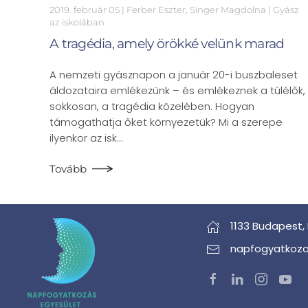
2019. február 05
| Ferber Eszter, Singer Magdolna |
Gyász
az iskolában
A tragédia, amely örökké velünk marad
A nemzeti gyásznapon a január 20-i buszbaleset
áldozataira emlékezünk – és emlékeznek a túlélők,
sokkosan, a tragédia közelében. Hogyan
támogathatja őket környezetük? Mi a szerepe
ilyenkor az isk…
Tovább
1133 Budapest,
napfogyatkoza