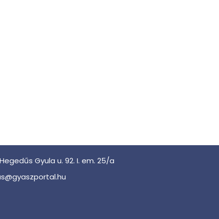
Hegedűs Gyula u. 92. I. em. 25/a
s@gyaszportal.hu