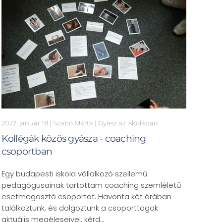
2022. január 18
| Szabó Márta |
Gyász az iskolában
Kollégák közös gyásza - coaching
csoportban
Egy budapesti iskola vállalkozó szellemű
pedagógusainak tartottam coaching szemléletű
esetmegosztó csoportot. Havonta két órában
találkoztunk, és dolgoztunk a csoporttagok
aktuális megéleseivel, kérd…