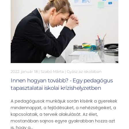
2022. január 18
| Szabó Márta |
Gyász az iskolában
Innen hogyan tovább? - Egy pedagógus
tapasztalatai iskolai krízishelyzetben
A pedagógusok munkájuk során kísérik a gyerekek
mindennapjait, a fejlődésüket, a nehézségeiket, a
kapcsolataik, a terveik alakulását. Az élet,
mostanában sajnos egyre gyakrabban hozza azt
is, hogy a…