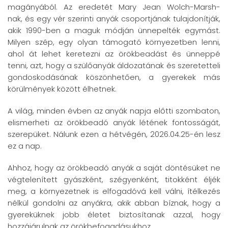
magányából. Az eredetét Mary Jean Wolch-Marsh-
nak, és egy vér szerinti anyák csoportjának tulajdonítják,
akik 1990-ben a maguk módján ünnepelték egymást.
Milyen szép, egy olyan támogató környezetben lenni,
ahol át lehet keretezni az örökbeadást és ünneppé
tenni, azt, hogy a szülőanyák áldozatának és szeretetteli
gondoskodásának köszönhetően, a gyerekek más
körülmények között élhetnek.
A világ, minden évben az anyák napja előtti szombaton,
elismerheti az örökbeadó anyák létének fontosságát,
szerepüket. Nálunk ezen a hétvégén, 2026.04.25-én lesz
ez a nap.
Ahhoz, hogy az örökbeadó anyák a saját döntésüket ne
végtelenített gyászként, szégyenként, titokként éljék
meg, a környezetnek is elfogadóvá kell válni, ítélkezés
nélkül gondolni az anyákra, akik abban bíznak, hogy a
gyereküknek jobb életet biztosítanak azzal, hogy
hozzájárulnak az örökbefogadásukhoz.