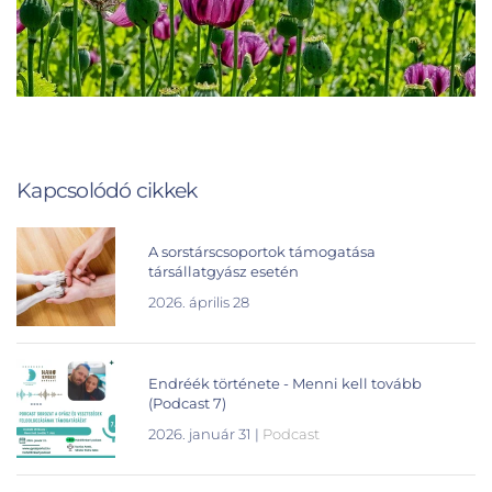
Kapcsolódó cikkek
A sorstárscsoportok támogatása
társállatgyász esetén
2026. április 28
Endréék története - Menni kell tovább
(Podcast 7)
2026. január 31
|
Podcast