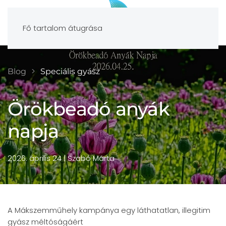
Fő tartalom átugrása
Blog
Speciális gyász
Örökbeadó anyák
napja
2026. április 24
| Szabó Márta
A Mákszemműhely kampánya egy láthatatlan, illegitim
gyász méltóságáért