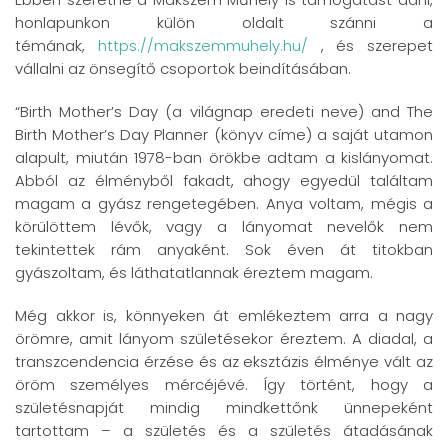
honlapunkon külön oldalt szánni a
témának,
https://makszemmuhely.hu/
, és szerepet
vállalni az önsegítő csoportok beindításában.
“Birth Mother’s Day (a világnap eredeti neve) and The
Birth Mother’s Day Planner (könyv címe) a saját utamon
alapult, miután 1978-ban örökbe adtam a kislányomat.
Abból az élményből fakadt, ahogy egyedül találtam
magam a gyász rengetegében. Anya voltam, mégis a
körülöttem lévők, vagy a lányomat nevelők nem
tekintettek rám anyaként. Sok éven át titokban
gyászoltam, és láthatatlannak éreztem magam.
Még akkor is, könnyeken át emlékeztem arra a nagy
örömre, amit lányom születésekor éreztem. A diadal, a
transzcendencia érzése és az eksztázis élménye vált az
öröm személyes mércéjévé. Így történt, hogy a
születésnapját mindig mindkettőnk ünnepeként
tartottam – a születés és a születés átadásának