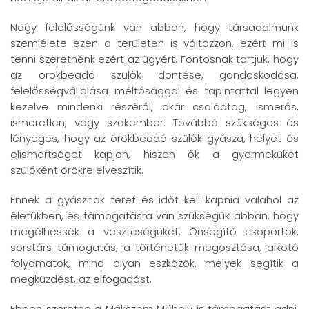
Nagy felelősségünk van abban, hogy társadalmunk
szemlélete ezen a területen is változzon, ezért mi is
tenni szeretnénk ezért az ügyért. Fontosnak tartjuk, hogy
az örökbeadó szülők döntése, gondoskodása,
felelősségvállalása méltósággal és tapintattal legyen
kezelve mindenki részéről, akár családtag, ismerős,
ismeretlen, vagy szakember. Továbbá szükséges és
lényeges, hogy az örökbeadó szülők gyásza, helyet és
elismertséget kapjon, hiszen ők a gyermeküket
szülőként örökre elveszítik.
Ennek a gyásznak teret és időt kell kapnia valahol az
életükben, és támogatásra van szükségük abban, hogy
megélhessék a veszteségüket. Önsegítő csoportok,
sorstárs támogatás, a történetük megosztása, alkotó
folyamatok, mind olyan eszközök, melyek segítik a
megküzdést, az elfogadást.
Ebben szeretne a Mákszem Műhely is támogatást adni,