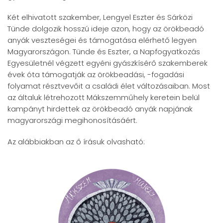
Két elhivatott szakember, Lengyel Eszter és Sárközi
Tünde dolgozik hosszú ideje azon, hogy az örökbeadó
anyák veszteségei és támogatása elérhető legyen
Magyarországon. Tünde és Eszter, a Napfogyatkozás
Egyesületnél végzett egyéni gyászkísérő szakemberek
évek óta támogatják az örökbeadási, -fogadási
folyamat résztvevőit a családi élet változásaiban. Most
az általuk létrehozott Mákszemműhely keretein belül
kampányt hirdettek az örökbeadó anyák napjának
magyarországi megihonosításáért.
Az alábbiakban az ő írásuk olvasható: