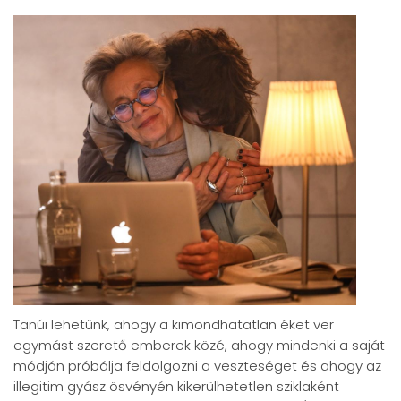
Tanúi lehetünk, ahogy a kimondhatatlan éket ver
egymást szerető emberek közé, ahogy mindenki a saját
módján próbálja feldolgozni a veszteséget és ahogy az
illegitim gyász ösvényén kikerülhetetlen sziklaként