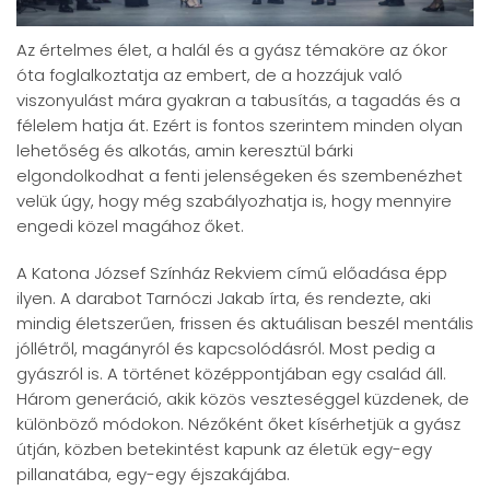
Az értelmes élet, a halál és a gyász témaköre az ókor
óta foglalkoztatja az embert, de a hozzájuk való
viszonyulást mára gyakran a tabusítás, a tagadás és a
félelem hatja át. Ezért is fontos szerintem minden olyan
lehetőség és alkotás, amin keresztül bárki
elgondolkodhat a fenti jelenségeken és szembenézhet
velük úgy, hogy még szabályozhatja is, hogy mennyire
engedi közel magához őket.
A Katona József Színház Rekviem című előadása épp
ilyen. A darabot Tarnóczi Jakab írta, és rendezte, aki
mindig életszerűen, frissen és aktuálisan beszél mentális
jóllétről, magányról és kapcsolódásról. Most pedig a
gyászról is. A történet középpontjában egy család áll.
Három generáció, akik közös veszteséggel küzdenek, de
különböző módokon. Nézőként őket kísérhetjük a gyász
útján, közben betekintést kapunk az életük egy-egy
pillanatába, egy-egy éjszakájába.