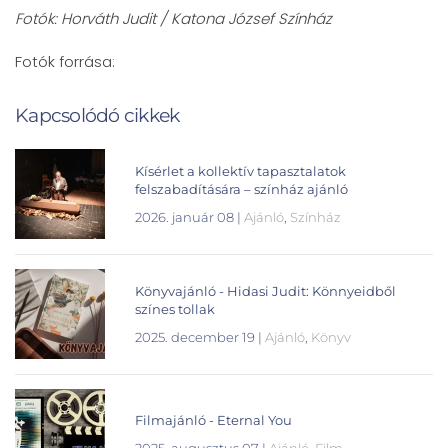
Fotók: Horváth Judit / Katona József Színház
Fotók forrása:
Kapcsolódó cikkek
Kísérlet a kollektív tapasztalatok
felszabadítására – színház ajánló
2026. január 08
|
Ajánló
,
Színház
Könyvajánló - Hidasi Judit: Könnyeidből
színes tollak
2025. december 19
|
Ajánló
,
Könyv
Filmajánló - Eternal You