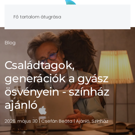
Fő tartalom átugrása
Blog
Családtagok,
generációk a gyász
ösvényein - színház
ajánló
2026. május 30
| Csefán Beáta |
Ajánló
,
Színház