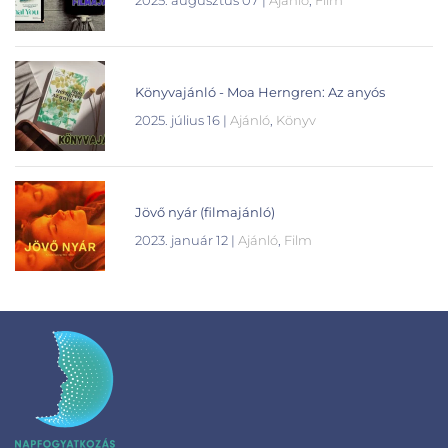
2025. augusztus 07
|
Ajánló
,
Film
Könyvajánló - Moa Herngren: Az anyós
2025. július 16
|
Ajánló
,
Könyv
Jövő nyár (filmajánló)
2023. január 12
|
Ajánló
,
Film