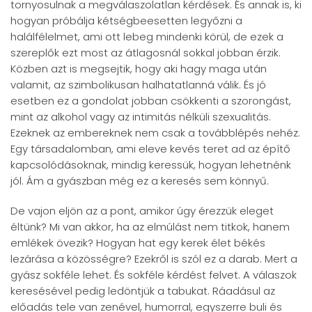
tornyosulnak a megválaszolatlan kérdések. És annak is, ki
hogyan próbálja kétségbeesetten legyőzni a
halálfélelmet, ami ott lebeg mindenki körül, de ezek a
szereplők ezt most az átlagosnál sokkal jobban érzik.
Közben azt is megsejtik, hogy aki hagy maga után
valamit, az szimbolikusan halhatatlanná válik. És jó
esetben ez a gondolat jobban csökkenti a szorongást,
mint az alkohol vagy az intimitás nélküli szexualitás.
Ezeknek az embereknek nem csak a továbblépés nehéz.
Egy társadalomban, ami eleve kevés teret ad az építő
kapcsolódásoknak, mindig keressük, hogyan lehetnénk
jól. Ám a gyászban még ez a keresés sem könnyű.
De vajon eljön az a pont, amikor úgy érezzük eleget
éltünk? Mi van akkor, ha az elmúlást nem titkok, hanem
emlékek övezik? Hogyan hat egy kerek élet békés
lezárása a közösségre? Ezekről is szól ez a darab. Mert a
gyász sokféle lehet. És sokféle kérdést felvet. A válaszok
keresésével pedig ledöntjük a tabukat. Ráadásul az
előadás tele van zenével, humorral, egyszerre buli és