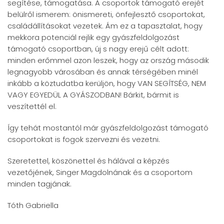
segítése, támogatása. A csoportok támogató erejét
belülről ismerem: önismereti, önfejlesztő csoportokat,
családállításokat vezetek. Ám ez a tapasztalat, hogy
mekkora potenciál rejlik egy gyászfeldolgozást
támogató csoportban, új s nagy erejű célt adott:
minden erőmmel azon leszek, hogy az ország második
legnagyobb városában és annak térségében minél
inkább a köztudatba kerüljön, hogy VAN SEGÍTSÉG, NEM
VAGY EGYEDÜL A GYÁSZODBAN! Bárkit, bármit is
veszítettél el.
Így tehát mostantól már gyászfeldolgozást támogató
csoportokat is fogok szervezni és vezetni.
Szeretettel, köszönettel és hálával a képzés
vezetőjének, Singer Magdolnának és a csoportom
minden tagjának.
Tóth Gabriella