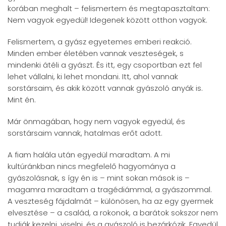
korában meghalt – felismertem és megtapasztaltam:
Nem vagyok egyedül! Idegenek között otthon vagyok.
Felismertem, a gyász egyetemes emberi reakció.
Minden ember életében vannak veszteségek, s
mindenki átéli a gyászt. És itt, egy csoportban ezt fel
lehet vállalni, ki lehet mondani. Itt, ahol vannak
sorstársaim, és akik között vannak gyászoló anyák is.
Mint én.
Már önmagában, hogy nem vagyok egyedül, és
sorstársaim vannak, hatalmas erőt adott.
A fiam halála után egyedül maradtam. A mi
kultúránkban nincs megfelelő hagyománya a
gyászolásnak, s így én is – mint sokan mások is –
magamra maradtam a tragédiámmal, a gyászommal.
A veszteség fájdalmát – különösen, ha az egy gyermek
elvesztése – a család, a rokonok, a barátok sokszor nem
tudják kezelni, viselni, és a gyászoló is bezárkózik. Egyedül