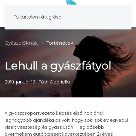
Fő tartalom átugrása
Gyászolóknak
Történetek
Lehull a gyászfátyol
2019. január 10
| Tóth Gabriella
A gyászcsoportvezető képzés első napjának
legnagyobb ajándéka az volt, hogy sok-sok év egyedül
viselt veszteség és gyász után – legidősebb
gyermekem autóbaleset következtében 21 éves