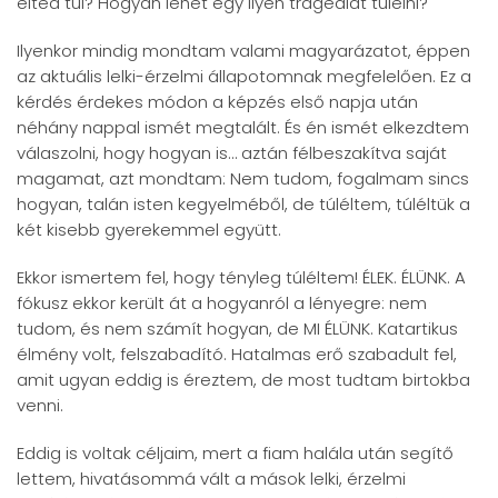
élted túl? Hogyan lehet egy ilyen tragédiát túlélni?
Ilyenkor mindig mondtam valami magyarázatot, éppen
az aktuális lelki-érzelmi állapotomnak megfelelően. Ez a
kérdés érdekes módon a képzés első napja után
néhány nappal ismét megtalált. És én ismét elkezdtem
válaszolni, hogy hogyan is… aztán félbeszakítva saját
magamat, azt mondtam: Nem tudom, fogalmam sincs
hogyan, talán isten kegyelméből, de túléltem, túléltük a
két kisebb gyerekemmel együtt.
Ekkor ismertem fel, hogy tényleg túléltem! ÉLEK. ÉLÜNK. A
fókusz ekkor került át a hogyanról a lényegre: nem
tudom, és nem számít hogyan, de MI ÉLÜNK. Katartikus
élmény volt, felszabadító. Hatalmas erő szabadult fel,
amit ugyan eddig is éreztem, de most tudtam birtokba
venni.
Eddig is voltak céljaim, mert a fiam halála után segítő
lettem, hivatásommá vált a mások lelki, érzelmi