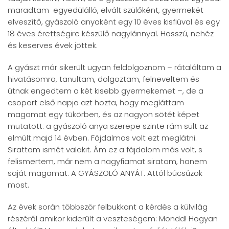
maradtam egyedülálló, elvált szülőként, gyermekét
elveszítő, gyászoló anyaként egy 10 éves kisfiúval és egy
18 éves érettségire készülő nagylánnyal. Hosszú, nehéz
és keserves évek jöttek.
A gyászt már sikerült ugyan feldolgoznom – rátaláltam a
hivatásomra, tanultam, dolgoztam, felneveltem és
útnak engedtem a két kisebb gyermekemet –, de a
csoport első napja azt hozta, hogy megláttam
magamat egy tükörben, és az nagyon sötét képet
mutatott: a gyászoló anya szerepe szinte rám sült az
elmúlt majd 14 évben. Fájdalmas volt ezt meglátni.
Sirattam ismét valakit. Ám ez a fájdalom más volt, s
felismertem, már nem a nagyfiamat siratom, hanem
saját magamat. A GYÁSZOLÓ ANYÁT. Attól búcsúzok
most.
Az évek során többször felbukkant a kérdés a külvilág
részéről amikor kiderült a veszteségem: Mondd! Hogyan