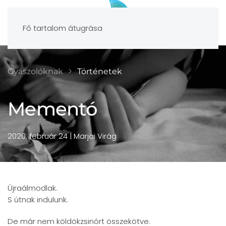
Fő tartalom átugrása
Gyászolóknak
Történetek
Mementó
2020. február 24
| Marjai Virág
Újraálmodlak.
S útnak indulunk.
De már nem köldökzsinórt összekötve.