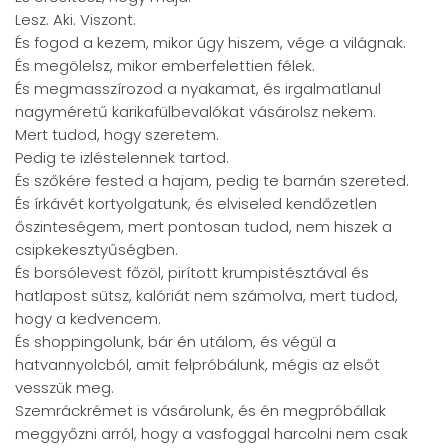
Lesz. Aki. Viszont.
És fogod a kezem, mikor úgy hiszem, vége a világnak.
És megölelsz, mikor emberfelettien félek.
És megmasszírozod a nyakamat, és irgalmatlanul
nagyméretű karikafülbevalókat vásárolsz nekem.
Mert tudod, hogy szeretem.
Pedig te izléstelennek tartod.
És szőkére fested a hajam, pedig te barnán szereted.
És írkávét kortyolgatunk, és elviseled kendőzetlen
őszinteségem, mert pontosan tudod, nem hiszek a
csipkekesztyűségben.
És borsólevest főzöl, pirított krumpistésztával és
hatlapost sütsz, kalóriát nem számolva, mert tudod,
hogy a kedvencem.
És shoppingolunk, bár én utálom, és végül a
hatvannyolcból, amit felpróbálunk, mégis az elsőt
vesszük meg.
Szemráckrémet is vásárolunk, és én megpróbállak
meggyőzni arról, hogy a vasfoggal harcolni nem csak