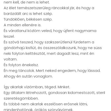
nem kell, de nem is lehet.
Az élet temészetszerűleg ráncokkal jár, és hogy a
barázdált arc is lehet szép.
Tündöklően, békésen szép.
A minden ellenére is.
És váratlanul közlöm veled, hogy újfent nagymama
leszel.
És szóvá teszed, hogy szakszerűtlenül fürdetem a
göndörhajú kisfiút, és összeszólalkozunk, hogy ne süss
neki folyton kelttésztát, mert dagadt lesz, mint én
voltam.
És folyton énekelsz.
Én meg táncolok. Mert neked engedem, hogy lássad.
Ahogy én sután vonaglom.
Így akarlak víziómban, téged. Minket.
Egy általam létrehozott, gondosan kidomestozott, steril
szeretésgömbben.
És többé nem akarlak eszelősen erősnek látni,
mindenhatónak, örökös szörvájvörnek.