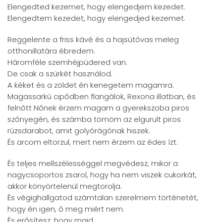
Elengedted kezemet, hogy elengedjem kezedet.
Elengedtem kezedet, hogy elengedjed kezemet.
Reggelente a friss kávé és a hajsütővas meleg
otthonillatára ébredem.
Háromféle szemhéjpúdered van.
De csak a szürkét használod.
A kéket és a zöldet én kenegetem magamra.
Magassarkú cipődben flangálok, Rexona illatban, és
felnőtt Nőnek érzem magam a gyerekszoba piros
szőnyegén, és számba tömöm az elgurult piros
rúzsdarabot, amit golyórágónak hiszek.
És arcom eltorzul, mert nem érzem az édes ízt.
És teljes mellszélességgel megvédesz, mikor a
nagycsoportos zsarol, hogy ha nem viszek cukorkát,
akkor könyörtelenül megtorolja.
És végighallgatod számtalan szerelmem történetét,
hogy én igen, ő meg miért nem.
És erősítesz, hogy majd.