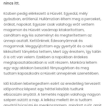
nincs itt.
Közben pedig elérkezett a Húsvét. Egyedül, mély
gyászban, erőtlenül. Hullámzóan éltem meg a perceket,
órákat, napokat. Egyszer csak valahogy erőt vettem
magamon és Húsvét vasárnap kitakarítottam,
csináltam egy kis süteményt és megterítettem az
ünnepi asztalt. Kettőnknek: Édesanyámnak és
magamnak. Meggyújtottam egy gyertyát és a neki
kikészített tányérba tettem, Mert úgy éreztem, így talán
ő is ott van velem. Ezekben a napokban érdekes
megtapasztalásokban is volt részem. Mankóra leltem
egy-egy ablakon beszökő fénysugárban és meg
tudtam kapaszkodni a Húsvét ünnepének üzenetében.
Idő közben lebetegedtem ezért az eredetileg tervezett
időponthoz képest egy héttel később tudtunk
elbúcsúzni anyától. A temetés napján valahogy nagyon
szépen sütött a nap. A lelkész mellett én is tudtam
anyától búcsúzni és megköszöntem „mindazt a jót, amit