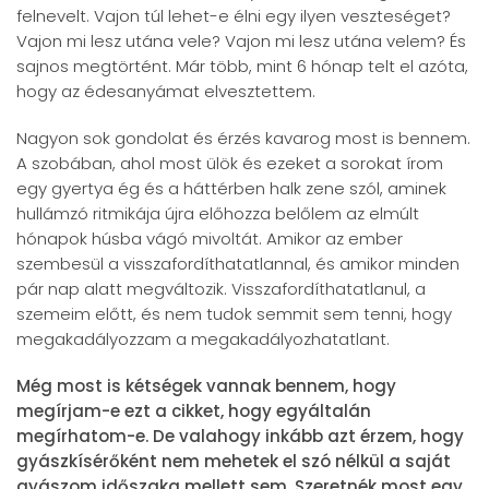
felnevelt. Vajon túl lehet-e élni egy ilyen veszteséget?
Vajon mi lesz utána vele? Vajon mi lesz utána velem? És
sajnos megtörtént. Már több, mint 6 hónap telt el azóta,
hogy az édesanyámat elvesztettem.
Nagyon sok gondolat és érzés kavarog most is bennem.
A szobában, ahol most ülök és ezeket a sorokat írom
egy gyertya ég és a háttérben halk zene szól, aminek
hullámzó ritmikája újra előhozza belőlem az elmúlt
hónapok húsba vágó mivoltát. Amikor az ember
szembesül a visszafordíthatatlannal, és amikor minden
pár nap alatt megváltozik. Visszafordíthatatlanul, a
szemeim előtt, és nem tudok semmit sem tenni, hogy
megakadályozzam a megakadályozhatatlant.
Még most is kétségek vannak bennem, hogy
megírjam-e ezt a cikket, hogy egyáltalán
megírhatom-e. De valahogy inkább azt érzem, hogy
gyászkísérőként nem mehetek el szó nélkül a saját
gyászom időszaka mellett sem. Szeretnék most egy