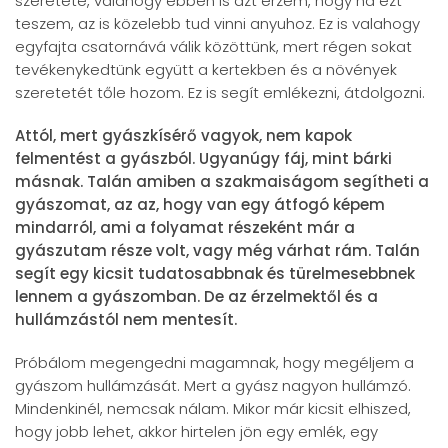
szeretete, valahogy ebben is azt érzem, hogy ha ezt
teszem, az is közelebb tud vinni anyuhoz. Ez is valahogy
egyfajta csatornává válik közöttünk, mert régen sokat
tevékenykedtünk együtt a kertekben és a növények
szeretetét tőle hozom. Ez is segít emlékezni, átdolgozni.
Attól, mert gyászkísérő vagyok, nem kapok
felmentést a gyászból. Ugyanúgy fáj, mint bárki
másnak. Talán amiben a szakmaiságom segítheti a
gyászomat, az az, hogy van egy átfogó képem
mindarról, ami a folyamat részeként már a
gyászutam része volt, vagy még várhat rám. Talán
segít egy kicsit tudatosabbnak és türelmesebbnek
lennem a gyászomban. De az érzelmektől és a
hullámzástól nem mentesít.
Próbálom megengedni magamnak, hogy megéljem a
gyászom hullámzását. Mert a gyász nagyon hullámzó.
Mindenkinél, nemcsak nálam. Mikor már kicsit elhiszed,
hogy jobb lehet, akkor hirtelen jön egy emlék, egy