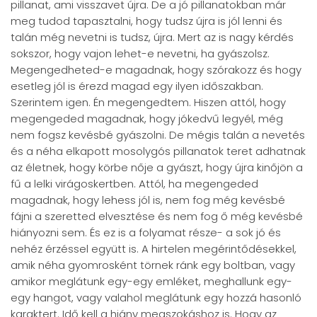
pillanat, ami visszavet újra. De a jó pillanatokban már
meg tudod tapasztalni, hogy tudsz újra is jól lenni és
talán még nevetni is tudsz, újra. Mert az is nagy kérdés
sokszor, hogy vajon lehet-e nevetni, ha gyászolsz.
Megengedheted-e magadnak, hogy szórakozz és hogy
esetleg jól is érezd magad egy ilyen időszakban.
Szerintem igen. Én megengedtem. Hiszen attól, hogy
megengeded magadnak, hogy jókedvű legyél, még
nem fogsz kevésbé gyászolni. De mégis talán a nevetés
és a néha elkapott mosolygós pillanatok teret adhatnak
az életnek, hogy körbe nője a gyászt, hogy újra kinőjön a
fű a lelki virágoskertben. Attól, ha megengeded
magadnak, hogy lehess jól is, nem fog még kevésbé
fájni a szeretted elvesztése és nem fog ő még kevésbé
hiányozni sem. És ez is a folyamat része- a sok jó és
nehéz érzéssel együtt is. A hirtelen megérintődésekkel,
amik néha gyomrosként törnek ránk egy boltban, vagy
amikor meglátunk egy-egy emléket, meghallunk egy-
egy hangot, vagy valahol meglátunk egy hozzá hasonló
karaktert. Idő kell a hiány megszokáshoz is. Hogy az