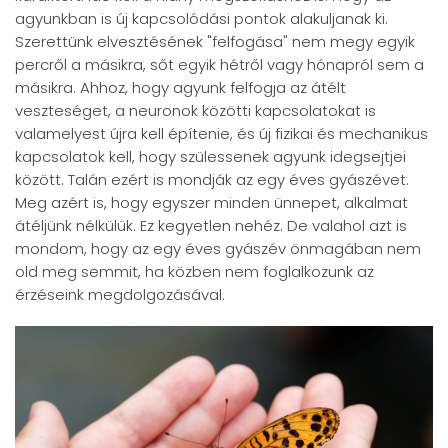
agyunkban is új kapcsolódási pontok alakuljanak ki.
Szerettünk elvesztésének "felfogása" nem megy egyik
percről a másikra, sőt egyik hétről vagy hónapról sem a
másikra. Ahhoz, hogy agyunk felfogja az átélt
veszteséget, a neuronok közötti kapcsolatokat is
valamelyest újra kell építenie, és új fizikai és mechanikus
kapcsolatok kell, hogy szülessenek agyunk idegsejtjei
között. Talán ezért is mondják az egy éves gyászévet.
Meg azért is, hogy egyszer minden ünnepet, alkalmat
átéljünk nélkülük. Ez kegyetlen nehéz. De valahol azt is
mondom, hogy az egy éves gyászév önmagában nem
old meg semmit, ha közben nem foglalkozunk az
érzéseink megdolgozásával.