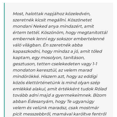
Most, halottak napjához közeledvén,
szeretnék kicsit megállni. Köszönetet
mondani Neked anya mindazért, amit
értem tettél. Köszönöm, hogy megtanítottál
embernek lenni egy sokszor embertelenné
váló világban. Én szeretnék abba
kapaszkodni, hogy mindaz a jó, amit tőled
kaptam, egy mosolyon, tanításon,
gesztuson, tetten cselekedeten vagy 1-1
mondaton keresztül, az velem marad
mindörökké. Hiszem azt, hogy az eddigi
közös élettörténetünk is mind olyan szép
emlékké alakul, amit értékként tudok Rólad
tovább adni majd a gyermekeimnek. Bízom
abban Édesanyám, hogy Te ugyanúgy
velem és velünk maradsz, csak mostmár
picit messzebbről, mamával karöltve fentről