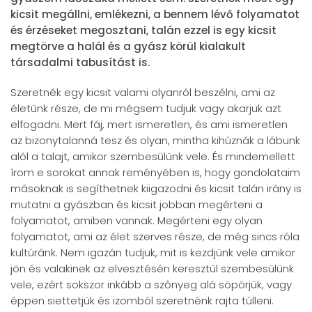
kicsit megállni, emlékezni, a bennem lévő folyamatot
és érzéseket megosztani, talán ezzel is egy kicsit
megtörve a halál és a gyász körül kialakult
társadalmi tabusítást is.
Szeretnék egy kicsit valami olyanról beszélni, ami az
életünk része, de mi mégsem tudjuk vagy akarjuk azt
elfogadni. Mert fáj, mert ismeretlen, és ami ismeretlen
az bizonytalanná tesz és olyan, mintha kihúznák a lábunk
alól a talajt, amikor szembesülünk vele. És mindemellett
írom e sorokat annak reményében is, hogy gondolataim
másoknak is segíthetnek kiigazodni és kicsit talán irány is
mutatni a gyászban és kicsit jobban megérteni a
folyamatot, amiben vannak. Megérteni egy olyan
folyamatot, ami az élet szerves része, de még sincs róla
kultúránk. Nem igazán tudjuk, mit is kezdjünk vele amikor
jön és valakinek az elvesztésén keresztül szembesülünk
vele, ezért sokszor inkább a szőnyeg alá söpörjük, vagy
éppen siettetjük és izomból szeretnénk rajta túlleni.