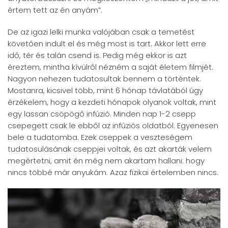
értem tett az én anyám”.
De az igazi lelki munka valójában csak a temetést
követően indult el és még most is tart. Akkor lett erre
idő, tér és talán csend is. Pedig még ekkor is azt
éreztem, mintha kívülről nézném a saját életem filmjét.
Nagyon nehezen tudatosultak bennem a történtek.
Mostanra, kicsivel több, mint 6 hónap távlatából úgy
érzékelem, hogy a kezdeti hónapok olyanok voltak, mint
egy lassan csöpögő infúzió. Minden nap 1-2 csepp
csepegett csak le ebből az infúziós oldatból. Egyenesen
bele a tudatomba. Ezek cseppek a veszteségem
tudatosulásának cseppjei voltak, és azt akarták velem
megértetni, amit én még nem akartam hallani: hogy
nincs többé már anyukám. Azaz fizikai értelemben nincs.