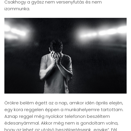
Csakhogy a gyász nem versenyfutás és nem
izommunka.
Örökre belém égett az a nap, amikor idén április elején,
egy kora reggelen éppen a munkahelyemre tartottam.
Aznap reggel még nyolckor telefonon beszéltem
édesanyámmal. Akkor még nem is gondoltam volna,
hogy az lehet az utolsó beszélgetéseink „egyike”. Fél