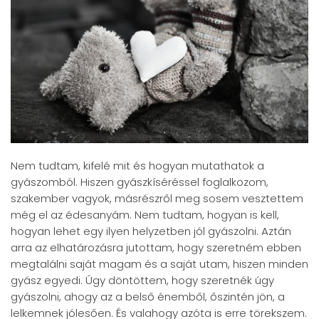
Nem tudtam, kifelé mit és hogyan mutathatok a
gyászomból. Hiszen gyászkíséréssel foglalkozom,
szakember vagyok, másrészről meg sosem vesztettem
még el az édesanyám. Nem tudtam, hogyan is kell,
hogyan lehet egy ilyen helyzetben jól gyászolni. Aztán
arra az elhatározásra jutottam, hogy szeretném ebben
megtalálni saját magam és a saját utam, hiszen minden
gyász egyedi. Úgy döntöttem, hogy szeretnék úgy
gyászolni, ahogy az a belső énemből, őszintén jön, a
lelkemnek jólesően. És valahogy azóta is erre törekszem.