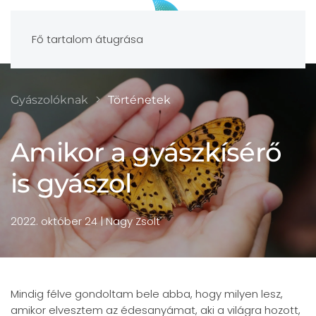
Fő tartalom átugrása
Gyászolóknak
Történetek
Amikor a gyászkísérő
is gyászol
2022. október 24
| Nagy Zsolt
Mindig félve gondoltam bele abba, hogy milyen lesz,
amikor elvesztem az édesanyámat, aki a világra hozott,