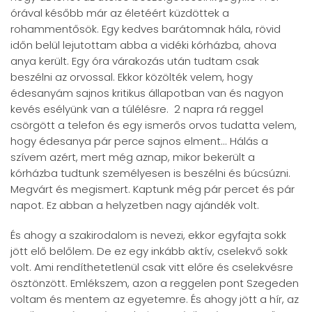
órával később már az életéért küzdöttek a
rohammentősök. Egy kedves barátomnak hála, rövid
időn belül lejutottam abba a vidéki kórházba, ahova
anya került. Egy óra várakozás után tudtam csak
beszélni az orvossal. Ekkor közölték velem, hogy
édesanyám sajnos kritikus állapotban van és nagyon
kevés esélyünk van a túlélésre. 2 napra rá reggel
csörgött a telefon és egy ismerős orvos tudatta velem,
hogy édesanya pár perce sajnos elment... Hálás a
szívem azért, mert még aznap, mikor bekerült a
kórházba tudtunk személyesen is beszélni és búcsúzni.
Megvárt és megismert. Kaptunk még pár percet és pár
napot. Ez abban a helyzetben nagy ajándék volt.
És ahogy a szakirodalom is nevezi, ekkor egyfajta sokk
jött elő belőlem. De ez egy inkább aktív, cselekvő sokk
volt. Ami rendíthetetlenül csak vitt előre és cselekvésre
ösztönzött. Emlékszem, azon a reggelen pont Szegeden
voltam és mentem az egyetemre. És ahogy jött a hír, az