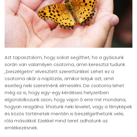
Azt tapasztalom, hogy sokat segíthet, ha a gyászunk
során van valamilyen csatorna, amin keresztül tudunk
„beszélgetni” elvesztett szerettünkkel. Lehet ez a
csatorna akár a naplózás, amikor leírjuk azt, amit
esetleg neki szeretnénk elmesélni. De csatorna lehet
még az is, hogy egy-egy kérdéses helyzetben
elgondolkozunk azon, hogy vajon ő erre mit mondana,
hogyan reagálna. Írhatunk neki levelet, vagy a fényképek
és közös történetek mentén is beszélgethetünk vele,
róla másokkal. Ezekkel mind teret adhatunk az
emlékezésnek.