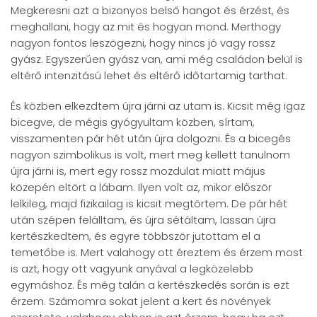
Megkeresni azt a bizonyos belső hangot és érzést, és
meghallani, hogy az mit és hogyan mond. Merthogy
nagyon fontos leszögezni, hogy nincs jó vagy rossz
gyász. Egyszerűen gyász van, ami még családon belül is
eltérő intenzitású lehet és eltérő időtartamig tarthat.
És közben elkezdtem újra járni az utam is. Kicsit még igaz
bicegve, de mégis gyógyultam közben, sírtam,
visszamenten pár hét után újra dolgozni. És a bicegés
nagyon szimbolikus is volt, mert meg kellett tanulnom
újra járni is, mert egy rossz mozdulat miatt május
közepén eltört a lábam. Ilyen volt az, mikor először
lelkileg, majd fizikailag is kicsit megtörtem. De pár hét
után szépen felálltam, és újra sétáltam, lassan újra
kertészkedtem, és egyre többször jutottam el a
temetőbe is. Mert valahogy ott éreztem és érzem most
is azt, hogy ott vagyunk anyával a legközelebb
egymáshoz. És még talán a kertészkedés során is ezt
érzem. Számomra sokat jelent a kert és növények