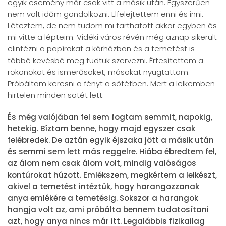
egyik esemény már csak vitt a másik után. Egyszerűen
nem volt időm gondolkozni. Elfelejtettem enni és inni.
Léteztem, de nem tudom mi tarthatott akkor egyben és
mi vitte a lépteim. Vidéki város révén még aznap sikerült
elintézni a papírokat a kórházban és a temetést is
többé kevésbé meg tudtuk szervezni. Értesítettem a
rokonokat és ismerősöket, másokat nyugtattam.
Próbáltam keresni a fényt a sötétben. Mert a lelkemben
hirtelen minden sötét lett.
És még valójában fel sem fogtam semmit, napokig,
hetekig. Bíztam benne, hogy majd egyszer csak
felébredek. De aztán egyik éjszaka jött a másik után
és semmi sem lett más reggelre. Hiába ébredtem fel,
az álom nem csak álom volt, mindig valóságos
kontúrokat húzott. Emlékszem, megkértem a lelkészt,
akivel a temetést intéztük, hogy harangozzanak
anya emlékére a temetésig. Sokszor a harangok
hangja volt az, ami próbálta bennem tudatosítani
azt, hogy anya nincs már itt. Legalábbis fizikailag