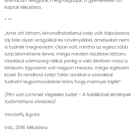
Arénában. Megyünk, meghallgatjuk, a gyerekekkel. Ezt
kaptuk Mikulásra.
* **
„Amit ott láttam, kimondhatatlanul szép volt: káprázatos
táj tele olyan virágokkal és növényekkel, amelyeket nem
is tudnék megnevezni. Olyan volt, mintha az egész több
száz kilométerre lenne, mégis minden részletet láttam,
ráadásul szemüveg nélkül, pedig a való életben rossz a
látásom. Egyszerre volt nagyon messze, mégis egészen
közel. És rendkívül szép! Talán azokkal a szavakkal
tudnám legpontosabban leírni, hogy mennyei tájék!”
(Pim van Lommel: Végtelen tudat – A halálközeli élmények
tudományos olvasata)
Vinczeffy Ágota
Vác, 2018. Mikulásra