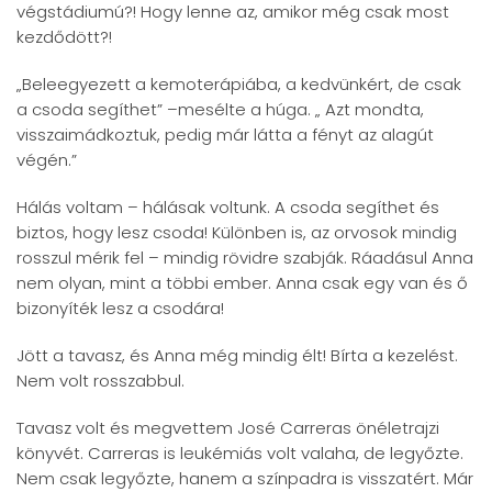
végstádiumú?! Hogy lenne az, amikor még csak most
kezdődött?!
„Beleegyezett a kemoterápiába, a kedvünkért, de csak
a csoda segíthet” –mesélte a húga. „ Azt mondta,
visszaimádkoztuk, pedig már látta a fényt az alagút
végén.”
Hálás voltam – hálásak voltunk. A csoda segíthet és
biztos, hogy lesz csoda! Különben is, az orvosok mindig
rosszul mérik fel – mindig rövidre szabják. Ráadásul Anna
nem olyan, mint a többi ember. Anna csak egy van és ő
bizonyíték lesz a csodára!
Jött a tavasz, és Anna még mindig élt! Bírta a kezelést.
Nem volt rosszabbul.
Tavasz volt és megvettem José Carreras önéletrajzi
könyvét. Carreras is leukémiás volt valaha, de legyőzte.
Nem csak legyőzte, hanem a színpadra is visszatért. Már