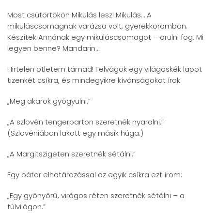
Most csütörtökön Mikulás lesz! Mikulás… A
mikuláscsomagnak varázsa volt, gyerekkoromban.
Készítek Annának egy mikuláscsomagot – örülni fog. Mi
legyen benne? Mandarin…
Hirtelen ötletem támad! Felvágok egy világoskék lapot
tizenkét csíkra, és mindegyikre kívánságokat írok.
„Meg akarok gyógyulni.”
„A szlovén tengerparton szeretnék nyaralni.”
(Szlovéniában lakott egy másik húga.)
„A Margitszigeten szeretnék sétálni.”
Egy bátor elhatározással az egyik csíkra ezt írom:
„Egy gyönyörű, virágos réten szeretnék sétálni – a
túlvilágon.”