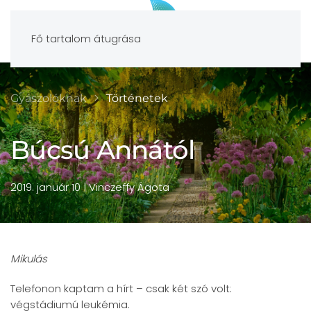
Fő tartalom átugrása
Gyászolóknak
Történetek
Búcsú Annától
2019. január 10
| Vinczeffy Ágota
Mikulás
Telefonon kaptam a hírt – csak két szó volt:
végstádiumú leukémia.