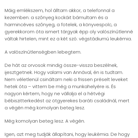
Máig emlékszem, hol álltam akkor, a telefonnal a
kezemben: a szőnyeg kockáit bámultam és a
harmincéves szőnyeg, a fotelek, a könyvespolc, a
gyerekkorom óta ismert tárgyak épp oly valószínűtlenné
váltak hirtelen, mint ez a két szó: végstádiumú leukémia.
A valószínűtlenségben lebegtem.
De hát az orvosok mindig össze-vissza beszélnek,
ijesztgetnek. Hogy valami van Annával, én is tudtam.
Nem véletlenül csináltam neki a frissen préselt leveket
hetek óta – vittem be még a munkahelyére is. És
nagyon kértem, hogy ne vállalja el a hétvégi
bébiszitterkedést az ötgyerekes baráti családnál, mert
a végén még komolyan beteg lesz.
Még komolyan beteg lesz. A végén.
Igen, azt meg tudják állapítani, hogy leukémia. De hogy