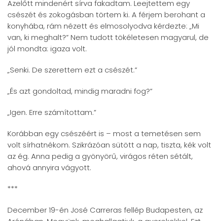
Azelőtt mindenért sírva fakadtam. Leejtettem egy
csészét és zokogásban törtem ki. A férjem berohant a
konyhába, rám nézett és elmosolyodva kérdezte: „Mi
van, ki meghalt?” Nem tudott tökéletesen magyarul, de
jól mondta: igaza volt.
„Senki. De szerettem ezt a csészét.”
„És azt gondoltad, mindig maradni fog?”
„Igen. Erre számítottam.”
Korábban egy csészéért is – most a temetésen sem
volt sírhatnékom. Szikrázóan sütött a nap, tiszta, kék volt
az ég. Anna pedig a gyönyörű, virágos réten sétált,
ahová annyira vágyott.
***
December 19-én José Carreras fellép Budapesten, az