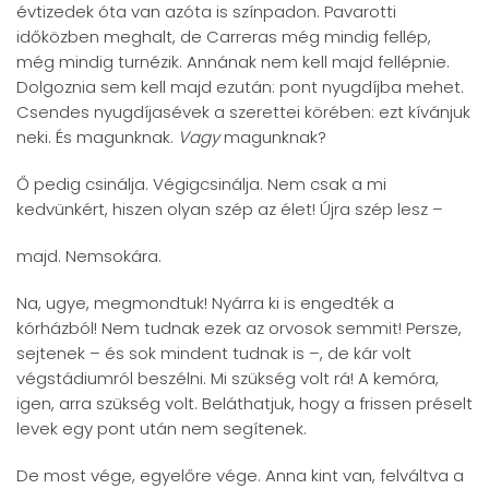
évtizedek óta van azóta is színpadon. Pavarotti
időközben meghalt, de Carreras még mindig fellép,
még mindig turnézik. Annának nem kell majd fellépnie.
Dolgoznia sem kell majd ezután: pont nyugdíjba mehet.
Csendes nyugdíjasévek a szerettei körében: ezt kívánjuk
neki. És magunknak.
Vagy
magunknak?
Ő pedig csinálja. Végigcsinálja. Nem csak a mi
kedvünkért, hiszen olyan szép az élet! Újra szép lesz –
majd. Nemsokára.
Na, ugye, megmondtuk! Nyárra ki is engedték a
kórházból! Nem tudnak ezek az orvosok semmit! Persze,
sejtenek – és sok mindent tudnak is –, de kár volt
végstádiumról beszélni. Mi szükség volt rá! A kemóra,
igen, arra szükség volt. Beláthatjuk, hogy a frissen préselt
levek egy pont után nem segítenek.
De most vége, egyelőre vége. Anna kint van, felváltva a