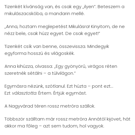
Tizenkét kívánság van, és csak egy „ilyen”. Beteszem a
mikulászacskóba, a mandarin mellé.
„Anna, hoztam meglepetést Mikulásra! Kinyitom, de ne
nézz bele, csak húzz egyet. De csak egyet!”
Tizenkét csík van benne, összevissza. Mindegyik
egyforma hosszú és világoskék.
Anna kihúzza, olvassa: „Egy gyönyörű, virágos réten
szeretnék sétálni – a túlvilágon.”
Egymásra nézünk, szótlanul. Ezt húzta – pont ezt…
Ezt
választotta
. Értem. Értjük egymást.
A Nagyvárad téren rossz metróra szállok.
Többször szálltam már rossz metróra Annától kijövet, hát
akkor ma főleg – azt sem tudom, hol vagyok.