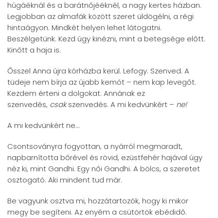
húgáéknál és a barátnőjééknél, a nagy kertes házban.
Legjobban az almafák között szeret üldögélni, a régi
hintaágyon. Mindkét helyen lehet látogatni.
Beszélgetünk. Kezd úgy kinézni, mint a betegsége előtt.
Kinőtt a haja is.
Ősszel Anna újra kórházba kerül. Lefogy. Szenved. A
tüdeje nem bírja az újabb kemót – nem kap levegőt.
Kezdem érteni a dolgokat. Annának ez
szenvedés,
csak
szenvedés. A mi kedvünkért –
ne!
A mi kedvünkért ne…
Csontsoványra fogyottan, a nyárról megmaradt,
napbarnította bőrével és rövid, ezüstfehér hajával úgy
néz ki, mint Gandhi. Egy női Gandhi. A bölcs, a szeretet
osztogató. Aki mindent tud már.
Be vagyunk osztva mi, hozzátartozók, hogy ki mikor
megy be segíteni. Az enyém a csütörtök ebédidő.