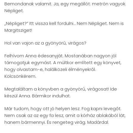
Bemondanak valamit. Ja, egy megállót: metrón vagyok.
Népliget.
„Népliget?” Itt vissza kell fordulni… Nem Népliget. Nem is
Margitsziget!
Hol van vajon az a gyönyörű, virágos?
Felhívom Anna édesanyját. Mostanában nagyon jól
támogatjuk egymást. A múltkor említett egy könyvet,
hogy olvastam-e, halálközeli élményekről.
Kölcsönkérem.
Megtaláltam a könyvben a gyönyörű, virágosat! Ide
készül Anna. Bármikor indulhat.
Már tudom, hogy ott jó helyen lesz. Fog kapni levegőt.
Nem csak az az egy fa lesz, amit a kórház ablakából lát,
hanem bármennyi. És rengeteg virág. Madárdal.