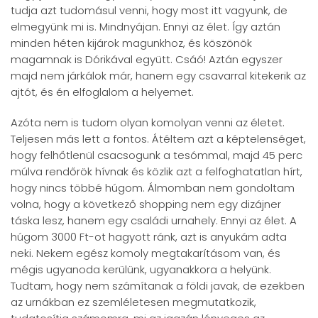
tudja azt tudomásul venni, hogy most itt vagyunk, de
elmegyünk mi is. Mindnyájan. Ennyi az élet. Így aztán
minden héten kijárok magunkhoz, és köszönök
magamnak is Dórikával együtt. Csáó! Aztán egyszer
majd nem járkálok már, hanem egy csavarral kitekerik az
ajtót, és én elfoglalom a helyemet.
Azóta nem is tudom olyan komolyan venni az életet.
Teljesen más lett a fontos. Átéltem azt a képtelenséget,
hogy felhőtlenül csacsogunk a tesómmal, majd 45 perc
múlva rendőrök hívnak és közlik azt a felfoghatatlan hírt,
hogy nincs többé húgom. Álmomban nem gondoltam
volna, hogy a következő shopping nem egy dizájner
táska lesz, hanem egy családi urnahely. Ennyi az élet. A
húgom 3000 Ft-ot hagyott ránk, azt is anyukám adta
neki. Nekem egész komoly megtakarításom van, és
mégis ugyanoda kerülünk, ugyanakkora a helyünk.
Tudtam, hogy nem számítanak a földi javak, de ezekben
az urnákban ez szemléletesen megmutatkozik,