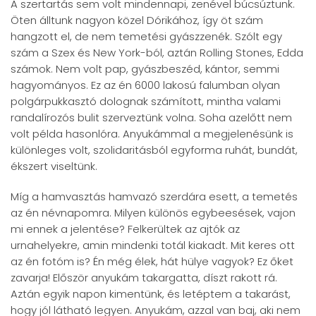
A szertartás sem volt mindennapi, zenével búcsúztunk.
Öten álltunk nagyon közel Dórikához, így öt szám
hangzott el, de nem temetési gyászzenék. Szólt egy
szám a Szex és New York-ból, aztán Rolling Stones, Edda
számok. Nem volt pap, gyászbeszéd, kántor, semmi
hagyományos. Ez az én 6000 lakosú falumban olyan
polgárpukkasztó dolognak számított, mintha valami
randalírozós bulit szerveztünk volna. Soha azelőtt nem
volt példa hasonlóra. Anyukámmal a megjelenésünk is
különleges volt, szolidaritásból egyforma ruhát, bundát,
ékszert viseltünk.
Míg a hamvasztás hamvazó szerdára esett, a temetés
az én névnapomra. Milyen különös egybeesések, vajon
mi ennek a jelentése? Felkerültek az ajtók az
urnahelyekre, amin mindenki totál kiakadt. Mit keres ott
az én fotóm is? Én még élek, hát hülye vagyok? Ez őket
zavarja! Először anyukám takargatta, díszt rakott rá.
Aztán egyik napon kimentünk, és letéptem a takarást,
hogy jól látható legyen. Anyukám, azzal van baj, aki nem