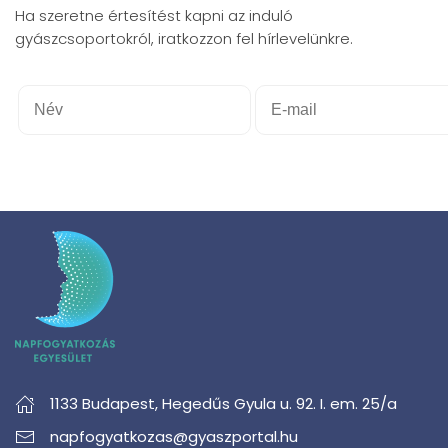
Ha szeretne értesítést kapni az induló
gyászcsoportokról, iratkozzon fel hírlevelünkre.
1133 Budapest,
Hegedűs Gyula u. 92. I. em. 25/a
napfogyatkozas@gyaszportal.hu