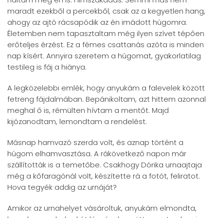
maradt ezekből a percekből, csak az a kegyetlen hang,
ahogy az ajtó rácsapódik az én imádott húgomra.
Életemben nem tapasztaltam még ilyen szívet tépően
erőteljes érzést. Ez a fémes csattanás azóta is minden
nap kísért. Annyira szeretem a húgomat, gyakorlatilag
testileg is fáj a hiánya.
A legközelebbi emlék, hogy anyukám a falevelek között
fetreng fájdalmában. Bepánikoltam, azt hittem azonnal
meghal ő is, rémülten hívtam a mentőt. Majd
kijózanodtam, lemondtam a rendelést.
Másnap hamvazó szerda volt, és aznap történt a
húgom elhamvasztása. A rákövetkező napon már
szállították is a temetőbe. Csakhogy Dórika urnaajtaja
még a kőfaragónál volt, készítette rá a fotót, feliratot.
Hova tegyék addig az urnáját?
Amikor az urnahelyet vásároltuk, anyukám elmondta,