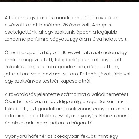
A húgom egy banális mandulaműtétet követően
elvérzett az otthonában. 26 éves volt. Aznap is
csetelgettünk, ahogy szoktunk, éppen a legújabb
Lancome parfümre vágyott. Egy óra múlva halott volt.
Ő nem csupán a húgom. 10 évvel fiatalabb nálam, így
amikor megszületett, tulajdonképpen két anyja lett.
Pelenkáztam, etettem, gondoztam, dédelgettem,
játszottam vele, hoztam-vittem. Ez tehát jóval több volt
egy szokványos testvéri kapcsolatnál.
A ravatalozás jelentette számomra a valódi temetést.
Őszintén szólva, mindaddig, amíg drága Dórikám nem
feküdt ott, azt gondoltam, csak vénasszonyok mennek
oda sírni a halottukhoz. Ez olyan nyanyás. Ehhez képest
én elszakadni sem tudtam a húgomtól.
Gyönyörű hófehér csipkeágyban feküdt, mint egy