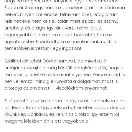
hogy ha meghal, a két lányával együtt szeretne lenni.
Éppen árultak egy három személyes gránit családi urna
helyet, milyen szerencse, felhívtam őket, lefoglaltam.
Már hét éve nem kelt el, talán mert ez az 1-es számú
urnahely, és drága, így ránk várt, miénk lett. A
legnagyobb fájdalmam mellett beleröhögtem az
ügyintézésbe. Poénkodtam az anyukámnak; na itt a
temetőben is vettünk egy ingatlant.
Szállították tehát Dórika hamvait, de mivel az ő
urnájának az ajtaja még készült, megkérdezték, hogy a
temetésig lehet-e az én urnahelyemen. Persze, miért is
ne? Jellemző, mindig elkunyizta a dolgaimat, most is
bitorolja az enyémet! – viccelődtem anyámnak.
Első perctől kezdve tudtam, hogy az én urnahelyemen is
ott lesz a fotóm. Ugyanolyan háttérrel és pózban készült
rólunk kép Dórikával, ez került az ajtókra. Így érzem jól
magam, lélekben én is ott vagyok vele.