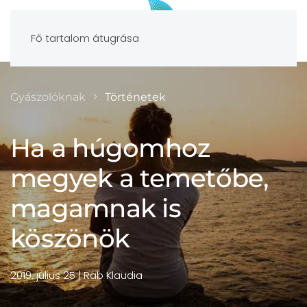
Fő tartalom átugrása
Gyászolóknak
Történetek
Ha a húgomhoz
megyek a temetőbe,
magamnak is
köszönök
2019. július 25
| Rab Klaudia