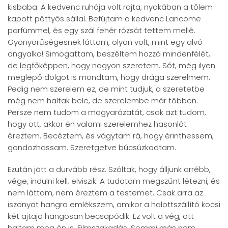
kisbaba. A kedvenc ruhája volt rajta, nyakában a tőlem
kapott pöttyös sállal. Befújtam a kedvenc Lancome
parfümmel, és egy szál fehér rózsát tettem mellé.
Gyönyörűségesnek láttam, olyan volt, mint egy alvó
angyalka! Simogattam, beszéltem hozzá mindenfélét,
de legfőképpen, hogy nagyon szeretem. Sőt, még ilyen
meglepő dolgot is mondtam, hogy drága szerelmem.
Pedig nem szerelem ez, de mint tudjuk, a szeretetbe
még nem haltak bele, de szerelembe már többen.
Persze nem tudom a magyarázatát, csak azt tudom,
hogy ott, akkor én valami szerelemhez hasonlót
éreztem. Becéztem, és vágytam rá, hogy érinthessem,
gondozhassam. Szeretgetve búcsúzkodtam.
Ezután jött a durvább rész. Szóltak, hogy álljunk arrébb,
vége, indulni kell, elviszik. A tudatom megszűnt létezni, és
nem láttam, nem éreztem a testemet. Csak arra az
iszonyat hangra emlékszem, amikor a halottszállító kocsi
két ajtaja hangosan becsapódik. Ez volt a vég, ott
haltam meg én is. Filmszakadás. Semmi más nem