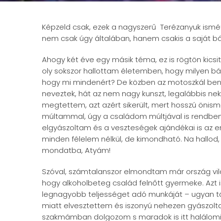
Képzeld csak, ezek a nagyszerű Terézanyuk ismét j
nem csak úgy általában, hanem csakis a saját bá
Ahogy két éve egy másik téma, ez is rögtön kicsit
oly sokszor hallottam életemben, hogy milyen bá
hogy mi mindenért? De közben az motoszkál benn
neveztek, hát az nem nagy kunszt, legalábbis 
megtettem, azt azért sikerült, mert hosszú öni
múltammal, úgy a családom múltjával is rendbe
elgyászoltam és a veszteségek ajándékai is az
minden félelem nélkül, de kimondható. Na hallod
mondatba, Atyám!
Szóval, számtalanszor elmondtam már ország vilá
hogy alkoholbeteg család felnőtt gyermeke. Azt i
legnagyobb teljességet adó munkáját – ugyan t
miatt elvesztettem és iszonyú nehezen gyászolta
szakmámban dolgozom s maradok is itt halálomig