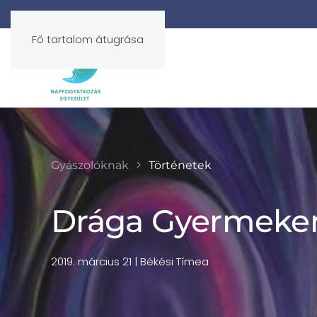
Fő tartalom átugrása
Gyászolóknak
Történetek
Drága Gyermeke
2019. március 21
| Békési Tímea