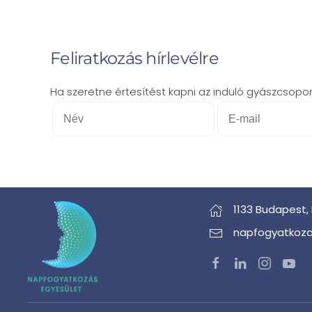
Feliratkozás hírlevélre
Ha szeretne értesítést kapni az induló gyászcsoporto
1133 Budapest,
napfogyatkoza