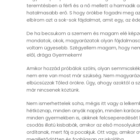
teremtésben a férfi és a nő mellett a harmadik
hatalmasabb erő. S hogy örökbe fogadni meg 
elbírom azt a sok-sok fájdalmat, amit egy, az éd
De ha becsukom a szemem és magam elé képzelle
mondatok, okok, magyarázatok olyan fájdalmasa
voltam ügyesebb. Szégyellem magam, hogy nem
elől, drága Gyermekem!
Amikor hozzád próbálok szólni, olyan semmicskék 
nem erre van most már szükség. Nem magyarázat
elbúcsúzzak Tőled örökre. Úgy, ahogy azoktól a sz
már nincsenek köztünk.
Nem ismerhettelek soha, mégis itt vagy a lelke
hétköznap, minden anyák napján, minden karácso
minden gyermekben is, akiknek felcseperedését l
csodás illatú kisbabák, amikor az első mosolyuka
ordítanak, mert fáj a pocakjuk. Ott vagy, amikor
megilletődötten és foghíjasan az iskolába.