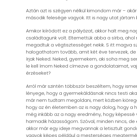
Aztán azt is szégyen nélkül kimondom már – akár 
második felesége vagyok. Itt is nagy utat jártam
Amikor kiíródott ez a pályázat, akkor halt meg n
családtagunk volt. Eltemettük abba a sírba, ahol
megadtuk a végtisztességet nekik. S itt magva 
halogathatom tovább, amit két éve tervezek, d
írjak Neked. Neked, gyermekem, aki soha meg sem
le kell írnom Neked címezve a gondolataimat, va
érzéseket?
Arról már szintén többször beszéltem, hogy ism
lényege, hogy a gyermekáldásnak nincs testi aka
már nem tudtam megoldani, mert közben kiörege
hogy az én életemben az is nagy dolog, hogy a h
még inkább az a nagy eredmény, hogy képessé vá
harmadik házasságom. Szóval, minden nincs, de é
akkor már egy ideje megvannak a letisztult gon
vagyok képes például a mesterséges megtermék