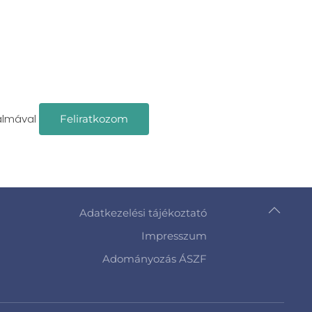
almával
Feliratkozom
Adatkezelési tájékoztató
Impresszum
Adományozás ÁSZF