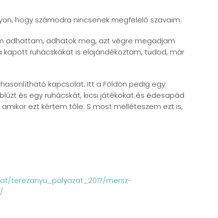
yon, hogy számodra nincsenek megfelelő szavaim.
em adhattam, adhatok meg, azt végre megadjam
a kapott ruhácskákat is elajándékoztam, tudod, már
asonlítható kapcsolat. Itt a Földön pedig egy
blúzt és egy ruhácskát, kicsi játékokat és édesapád
 amikor ezt kértem tőle. S most melléteszem ezt is,
azat/terezanyu_palyazat_2017/mersz-
/