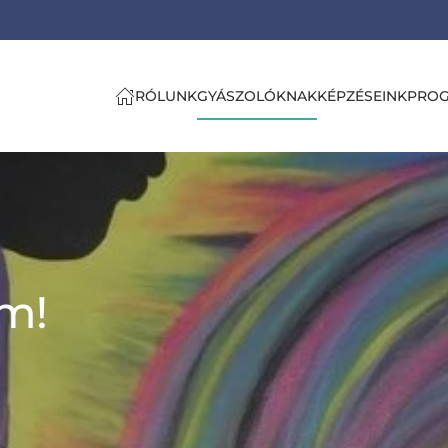
RÓLUNK
GYÁSZOLÓKNAK
KÉPZÉSEINK
PRO
m!