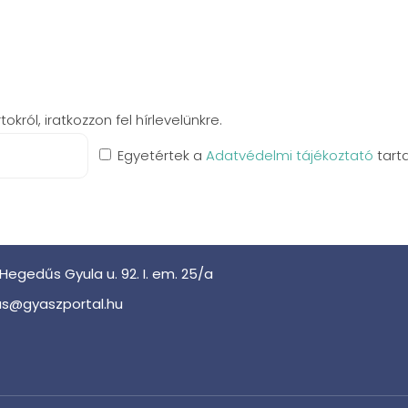
król, iratkozzon fel hírlevelünkre.
Egyetértek a
Adatvédelmi tájékoztató
tart
Hegedűs Gyula u. 92. I. em. 25/a
s@gyaszportal.hu