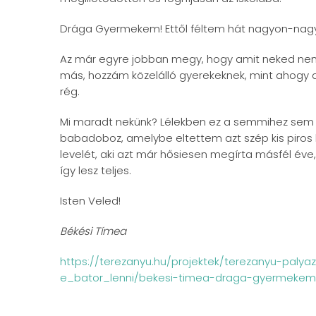
Drága Gyermekem! Ettől féltem hát nagyon-nag
Az már egyre jobban megy, hogy amit neked n
más, hozzám közelálló gyerekeknek, mint ahogy 
rég.
Mi maradt nekünk? Lélekben ez a semmihez sem h
babadoboz, amelybe eltettem azt szép kis piros 
levelét, aki azt már hősiesen megírta másfél éve,
így lesz teljes.
Isten Veled!
Békési Tímea
https://terezanyu.hu/projektek/terezanyu-paly
e_bator_lenni/bekesi-timea-draga-gyermekem