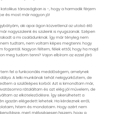
katolikus társaságban is -, hogy a harmadik férjem
 be és most már nagyon jó!
agybátyám, aki apai ágon közvetlenül az utolsó élő
 már nagyszüleink és szüleink is nyugszanak. Szépen
szakadt a mi családunknak. Így már tényleg nem
e nem tudtam, nem voltam képes megtenni: hogy
 fogantál. Nagyon féltem, félek ettől, hogy ha majd
jon meg tudom tenni? Vajon elbírom az ezzel járó
ertem fel a funkcionális meddőségem, amelynek
dálya. A lelki munkának tehát nekigyürkőztem, de
dtem a szülőképes korból. Azt is kimondtam már,
ivatásomra rátaláltam és azt elég jól művelem, de
ltam az elköteleződésre. Így sikerülhetett a
n igazán elégedett lehetek. Ha kérdeznek erről,
dolataim, hitem és mondataim. Hogy azért nem
enyítésre, mert mélységesen hiszem, hogy a