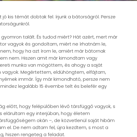
ó kis témát dobtak fel: írjunk a bátorságról. Persze
torságunkról.
 gyomron talált. És tudod miért? Hát azért, mert már
tor vagyok és gondoltam, miért ne írhatnám le,
em, hogy ha azt írom le, amiért már bátornak
nekem nem. Hiszen amit már kimondtam vagy
smereti munka van mögöttem, és ahogy a saját
n vagyok. Megértettem, eldühöngtem, elfájtam,
 enyémek immár. Így már kimondható, persze nem
, mindez legalább 15 évembe telt és belefér egy
g előtt, hogy felépülőben lévő társfüggő vagyok, s
s elárultam egy interjúban, hogy életem
ársfüggőségem okán –, de közvetlenül saját hibám
m el. De nem adtam fel, újra kezdtem, s most a
, hiszen rengeteg a feladat.