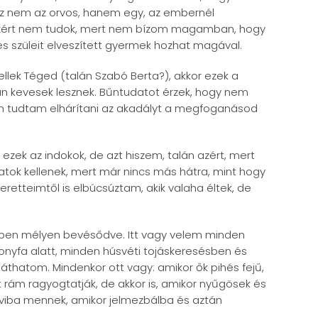
 az nem az orvos, hanem egy, az embernél
azért nem tudok, mert nem bízom magamban, hogy
es szüleit elveszített gyermek hozhat magával.
k Téged (talán Szabó Berta?), akkor ezek a
n kevesek lesznek. Bűntudatot érzek, hogy nem
 tudtam elhárítani az akadályt a megfoganásod
ezek az indokok, de azt hiszem, talán azért, mert
ok kellenek, mert már nincs más hátra, mint hogy
eretteimtől is elbúcsúztam, akik valaha éltek, de
mben mélyen bevésődve. Itt vagy velem minden
nyfa alatt, minden húsvéti tojáskeresésben és
áthatom. Mindenkor ott vagy: amikor ők pihés fejű,
t rám ragyogtatják, de akkor is, amikor nyűgösek és
 oviba mennek, amikor jelmezbálba és aztán