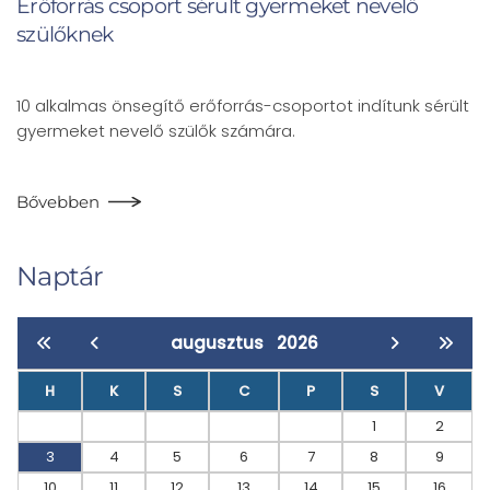
Erőforrás csoport sérült gyermeket nevelő
szülőknek
10 alkalmas önsegítő erőforrás-csoportot indítunk sérült
gyermeket nevelő szülők számára.
Bővebben
Naptár
augusztus
2026
H
K
S
C
P
S
V
1
2
3
4
5
6
7
8
9
10
11
12
13
14
15
16