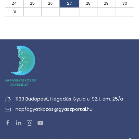
24
25
26
27
28
29
30
31
1133 Budapest,
Hegedűs Gyula u. 92. I. em. 25/a
napfogyatkozas@gyaszportal.hu