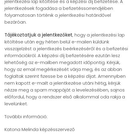
jelentkezési lap kitöltése és a képzési díj befizetése. A
jelentkezések fogadása a befizetéssorrendjében
folyamatosan történik a jelentkezési határidővel
bezáróan.
Tájékoztatjuk a jelentkezőket
, hogy a jelentkezési lap
kitöltése után egy héten belül e-mailen küldünk
visszajelzést a jelentkezés beérkezéséről és a befizetési
információkról. A képzési díj befizetésére ezután lesz
lehetőség az e-mailben megadott időpontig. Kérjük,
hogy az email megérkezését várja meg, és az abban
foglaltak szerint fizesse be a képzési díjat. Amennyiben
nem kapott e-mailt a jelentkezése utáni hétig, kérjük
nézze meg a spam mappáját a levelezésében, sajnos
előfordul, hogy a rendszer első alkalommal oda rakja a
levelünket.
További információ:
Katona Melinda képzésszervező