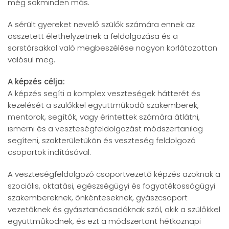
még sokminden más.
A sérült gyereket nevelő szülők számára ennek az
összetett élethelyzetnek a feldolgozása és a
sorstársakkal való megbeszélése nagyon korlátozottan
v
alósul meg.
A képzés célja:
A képzés segíti a komplex veszteségek hátterét és
kezelését a szülőkkel együttműködő szakemberek,
mentorok, segítők, vagy érintettek számára átlátni,
ismerni és a veszteségfeldolgozást módszertanilag
segíteni, szakterületükön és veszteség feldolgozó
csoportok indításával.
A veszteségfeldolgozó csoportvezető képzés azoknak a
szociális, oktatási, egészségügyi és fogyatékosságügyi
szakembereknek, önkénteseknek, gyászcsoport
vezetőknek és gyásztanácsadóknak szól, akik a szülőkkel
együttműködnek, és ezt a módszertant hétköznapi