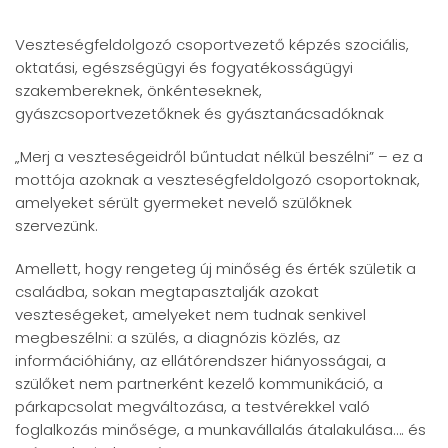
Veszteségfeldolgozó csoportvezető képzés szociális,
oktatási, egészségügyi és fogyatékosságügyi
szakembereknek, önkénteseknek,
gyászcsoportvezetőknek és gyásztanácsadóknak
„Merj a veszteségeidről bűntudat nélkül beszélni” – ez a
mottója azoknak a veszteségfeldolgozó csoportoknak,
amelyeket sérült gyermeket nevelő szülőknek
szervezünk.
Amellett, hogy rengeteg új minőség és érték születik a
családba, sokan megtapasztalják azokat
veszteségeket, amelyeket nem tudnak senkivel
megbeszélni: a szülés, a diagnózis közlés, az
információhiány, az ellátórendszer hiányosságai, a
szülőket nem partnerként kezelő kommunikáció, a
párkapcsolat megváltozása, a testvérekkel való
foglalkozás minősége, a munkavállalás átalakulása…. és