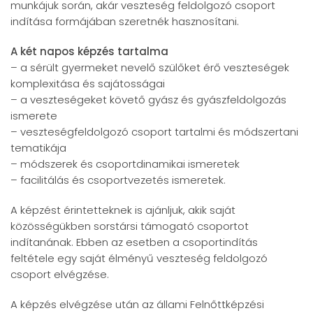
munkájuk során, akár veszteség feldolgozó csoport
indítása formájában szeretnék hasznosítani.
A két napos képzés tartalma
– a sérült gyermeket nevelő szülőket érő veszteségek
komplexitása és sajátosságai
– a veszteségeket követő gyász és gyászfeldolgozás
ismerete
– veszteségfeldolgozó csoport tartalmi és módszertani
tematikája
– módszerek és csoportdinamikai ismeretek
– facilitálás és csoportvezetés ismeretek.
A képzést érintetteknek is ajánljuk, akik saját
közösségükben sorstársi támogató csoportot
indítanának. Ebben az esetben a csoportindítás
feltétele egy saját élményű veszteség feldolgozó
csoport elvégzése.
A képzés elvégzése után az állami Felnőttképzési