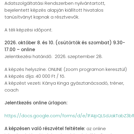
Adatszolgáltatási Rendszerben nyilvántartott,
bejelentett képzés alapján kiállított hivatalos
tanúsítványt kapnak a résztvevők.
A téli képzési időpont:
2026. október 8. és 10. (csütörtök és szombat) 9.30-
17.00 – online
Jelentkezési határidő: 2026. szeptember 28.
A képzés helyszíne: ONLINE (zoom programon keresztül)
A képzés díja: 40 000 Ft / fő.
A képzést vezeti: Kánya Kinga gyásztanácsadó, tréner,
coach
Jelentkezés online űrlapon:
https://docs.google.com/forms/d/e/1FAIpQLSdJakTabZ3bf
A képzésen való részvétel feltétele:
az online