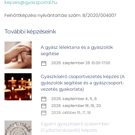
kepzes@gyaszportal.hu
Felnőttképzési nyilvántartási szám: B/2020/004007
További képzéseink
A gyász lélektana és a gyászolók
segítése
2026. szeptember 26. 10.00-17.00
Gyászkísérő csoportvezetés képzés (A
gyászolók segítése és a gyászcsoport-
vezetés gyakorlata)
2026. szeptember 4., 5., 6.
2026. szeptember 18., 19., 20.
2026. október 15., 17., 18.
Egyéni gyászkísérő szakember
(Gyásztanácsadó) képzés