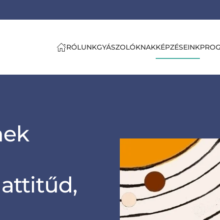
RÓLUNK
GYÁSZOLÓKNAK
KÉPZÉSEINK
PRO
mek
attitűd,