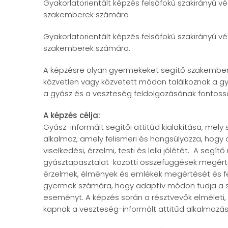
Gyakorlatorientált képzés felsőfokú szakirányú v
szakemberek számára
Gyakorlatorientált képzés felsőfokú szakirányú v
szakemberek számára.
A képzésre olyan gyermekeket segítő szakember
közvetlen vagy közvetett módon találkoznak a gy
a gyász és a veszteség feldolgozásának fontossá
A képzés célja:
Gyász-informált segítői attitűd kialakítása, mel
alkalmaz, amely felismeri és hangsúlyozza, hogy
viselkedési, érzelmi, testi és lelki jólétét. A se
gyásztapasztalat közötti összefüggések megértés
érzelmek, élmények és emlékek megértését és fe
gyermek számára, hogy adaptív módon tudja a s
eseményt. A képzés során a résztvevők elméleti,
kapnak a veszteség-informált attitűd alkalmazá