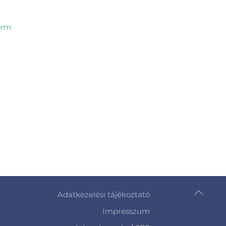
orm
Adatkezelési tájékoztató
Impresszum