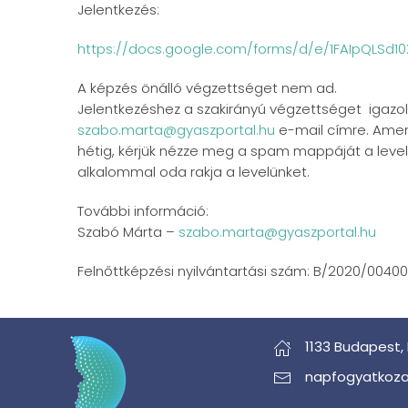
Jelentkezés:
https://docs.google.com/forms/d/e/1FAIpQLSd
A képzés önálló végzettséget nem ad.
Jelentkezéshez a szakirányú végzettséget igazoló 
szabo.marta@gyaszportal.hu
e-mail címre. Amen
hétig, kérjük nézze meg a spam mappáját a level
alkalommal oda rakja a levelünket.
További információ:
Szabó Márta –
szabo.marta@gyaszportal.hu
Felnőttképzési nyilvántartási szám: B/2020/0040
1133 Budapest,
napfogyatkoza