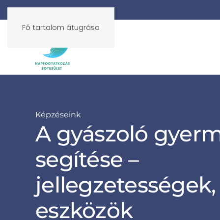
Fő tartalom átugrása
Képzéseink
A gyászoló gyer
segítése –
jellegzetességek, 
eszközök