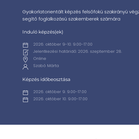
Gyakorlatorientált képzés felsőfokú szakirányú vé
segítő foglalkozású szakemberek számára
Induló képzés(ek)
2026. október 9-10. 9.00-17.00
Jelentkezési határidő: 2026. szeptember 28.
Online
Szabó Márta
Képzés időbeosztása
2026. október 9. 9.00-17.00
2026. október 10. 9.00-17.00