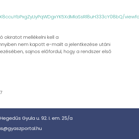
10X8ccuYbPxgZyLIyPqWDgxYK5XdMlaSsRl8uH333cY08bQ/viewf
okiratot mellékelni kell a
nyiben nem kapott e-mailt a jelentkezése utáni
ezésében, sajnos előfordul, hogy a rendszer első
07
Hegedűs Gyula u. 92. I. em. 25/a
s@gyaszportal.hu