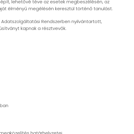
a épít, lehetővé téve az esetek megbeszélésén, az
aját élményű megélésén keresztül történő tanulást.
 Adatszolgáltatási Rendszerben nyilvántartott,
anúsítványt kapnak a résztvevők.
tban
megközelítés határhelyzetei