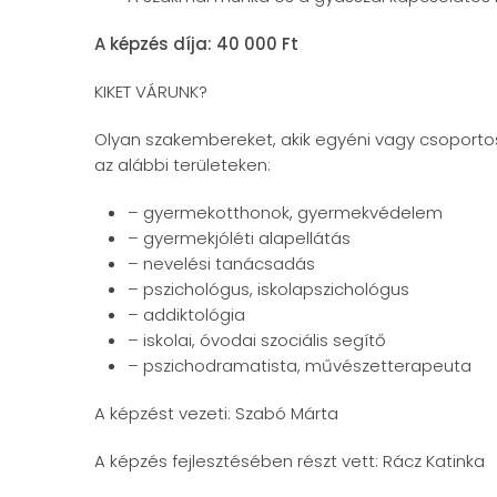
A képzés díja: 40 000 Ft
KIKET VÁRUNK?
Olyan szakembereket, akik egyéni vagy csoport
az alábbi területeken:
– gyermekotthonok, gyermekvédelem
– gyermekjóléti alapellátás
– nevelési tanácsadás
– pszichológus, iskolapszichológus
– addiktológia
– iskolai, óvodai szociális segítő
– pszichodramatista, művészetterapeuta
A képzést vezeti: Szabó Márta
A képzés fejlesztésében részt vett: Rácz Katinka