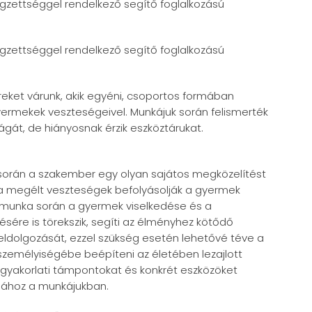
égzettséggel rendelkező segítő foglalkozású
égzettséggel rendelkező segítő foglalkozású
eket várunk, akik egyéni, csoportos formában
ermekek veszteségeivel. Munkájuk során felismerték
gát, de hiányosnak érzik eszköztárukat.
y során a szakember egy olyan sajátos megközelítést
 a megélt veszteségek befolyásolják a gyermek
gítő munka során a gyermek viselkedése és a
ére is törekszik, segíti az élményhez kötődő
ldolgozását, ezzel szükség esetén lehetővé téve a
zemélyiségébe beépíteni az életében lezajlott
 gyakorlati támpontokat és konkrét eszközöket
sához a munkájukban.