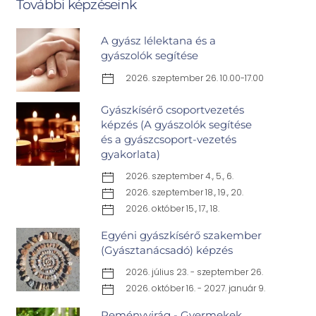
További képzéseink
A gyász lélektana és a
gyászolók segítése
2026. szeptember 26. 10.00-17.00
Gyászkísérő csoportvezetés
képzés (A gyászolók segítése
és a gyászcsoport-vezetés
gyakorlata)
2026. szeptember 4., 5., 6.
2026. szeptember 18., 19., 20.
2026. október 15., 17., 18.
Egyéni gyászkísérő szakember
(Gyásztanácsadó) képzés
2026. július 23. - szeptember 26.
2026. október 16. - 2027. január 9.
Reményvirág - Gyermekek