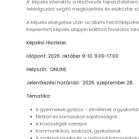
A képzés interaktív, a résztvevők tapasztalatair
feldolgozást segítő megközelítés és eszköztár s
A képzés elvégzése után az állami Felnőttképzési
bejelentett képzés alapján kiállított hivatalos t
Képzési részletei:
Időpont: 2026. október 9-10. 9.00-17.00
Helyszín: ONLINE
Jelentkezési határidő: 2026. szeptember 28.
Tematika:
A gyermekek gyásza – elméletek a gyakorla
Életkori és kamaszkori sajátosságok
A közösségek szerepe
Kommunikáció, eszközök, gyakorlatok
A szakmai munka és a gyásszal kapcsolatos 