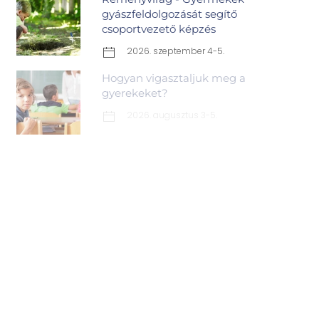
gyászfeldolgozását segítő
csoportvezető képzés
2026. szeptember 4-5.
Hogyan vigasztaljuk meg a
gyerekeket?
2026. augusztus 3-5.
tervezett 2027. február
tervezett 2027 augusztus
2026. szeptember 19.
2026. október 8. és 10.