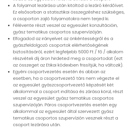
A folyamat lezárása után kitöltöd a lezáró kérdőívet.
Ez elsősorban a statisztikai összegzéshez szükséges,
a csoporton zajló folyamatokra nem terjed ki.
Félévente részt veszel az egyesület konzultációin,
gyász tematikus csoportos szupervízióján.
Elfogadod az irányelvet az önkéntességről és a
gyászfeldolgozó csoportok elérhetőségének
biztosításáról, ezért legfeljebb 5000 Ft / fő / alkalom
részvételi díj áron hirdeted meg a csoportodat (ezt
az összeget az Etikai kódexben frissítjük, ha változik).
Egyéni csoportvezetés esetén és abban az
esetben, ha a csoportvezető társ nem végezte el
az egyesület gyászcsoportvezető képzését két
alkalommal a csoport indítása és zárása körül, részt
veszel az egyesület gyász tematikus csoportos
szupervízióján. Páros csoportvezetés esetén egy
alkalommal az egyesület által szervezett gyász
tematikus csoportos szupervízión vesznek részt a
csoport lezárása után.