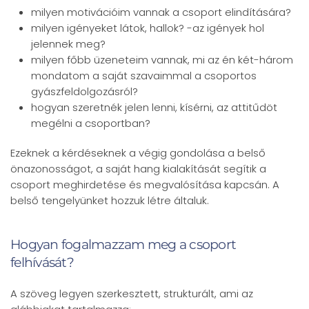
milyen motivációim vannak a csoport elindítására?
milyen igényeket látok, hallok? -az igények hol
jelennek meg?
milyen főbb üzeneteim vannak, mi az én két-három
mondatom a saját szavaimmal a csoportos
gyászfeldolgozásról?
hogyan szeretnék jelen lenni, kísérni, az attitűdöt
megélni a csoportban?
Ezeknek a kérdéseknek a végig gondolása a belső
önazonosságot, a saját hang kialakítását segítik a
csoport meghirdetése és megvalósítása kapcsán. A
belső tengelyünket hozzuk létre általuk.
Hogyan fogalmazzam meg a csoport
felhívását?
A szöveg legyen szerkesztett, strukturált, ami az