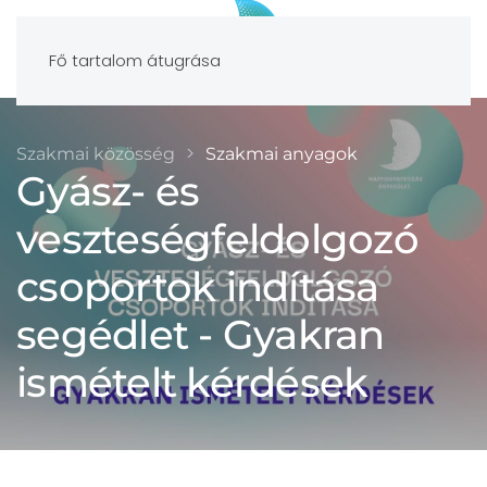
Fő tartalom átugrása
Szakmai közösség
Szakmai anyagok
Gyász- és
veszteségfeldolgozó
csoportok indítása
segédlet - Gyakran
ismételt kérdések