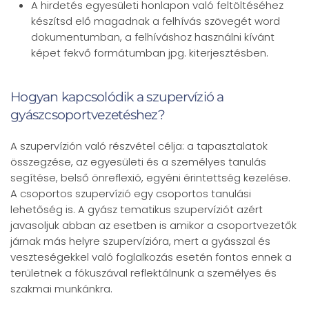
A hirdetés egyesületi honlapon való feltöltéséhez
készítsd elő magadnak a felhívás szövegét word
dokumentumban, a felhíváshoz használni kívánt
képet fekvő formátumban jpg. kiterjesztésben.
Hogyan kapcsolódik a szupervízió a
gyászcsoportvezetéshez?
A szupervízión való részvétel célja: a tapasztalatok
összegzése, az egyesületi és a személyes tanulás
segítése, belső önreflexió, egyéni érintettség kezelése.
A csoportos szupervízió egy csoportos tanulási
lehetőség is. A gyász tematikus szupervíziót azért
javasoljuk abban az esetben is amikor a csoportvezetők
járnak más helyre szupervízióra, mert a gyásszal és
veszteségekkel való foglalkozás esetén fontos ennek a
területnek a fókuszával reflektálnunk a személyes és
szakmai munkánkra.