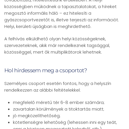
közösségben működnek a tapasztalatokat, a híreket
megosztó informális háló – ez hitelesíti a
gyászcsoportvezetőt is, illetve terjeszti az információt.
Helyi, kerületi újságban is meghirdethető.
A felhívás elküldhető olyan helyi közösségeknek,
szervezeteknek, akik már rendelkeznek tagsággal,
közösséggel, mert ők multiplikátorok lehetnek.
Hol hirdessem meg a csoportot?
Személyes csoport esetén fontos, hogy a helyszín
rendelkezzen az alábbi feltételekkel:
megfelelő méretű tér 6-8 ember számára;
zavartalan körülmények a titoktartás miatt;
jó megközelíthetőség;
kötetlenségre lehetőség (lehessen inni egy teát,
enni a közösen megosztott kekszből, stb.).