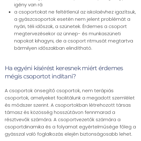
igény van rá
a csoportokat ne feltétlenül az iskolaévhez igazítsuk,
a gyászcsoportok esetén nem jelent problémát a
nyári, téli időszak, a szünetek. Érdemes a csoport
megtervezésekor az ünnep- és munkaszüneti
napokat kihagyni, de a csoport ritmusát megtartva
bármilyen időszakban elindítható.
Ha egyéni kísérést keresnek miért érdemes
mégis csoportot indítani?
A csoportok önsegítő csoportok, nem terápiás
csoportok, amelyeket facilitálunk a megadott szemlélet
és módszer szerint. A csoportokban létrehozott társas
támasz és közösség hosszútávon fennmarad a
résztvevők számára. A csoportvezetők számára a
csoportdinamika és a folyamat egyértelműsége főleg a
gyásszal való foglalkozás elején biztonságosabb lehet.