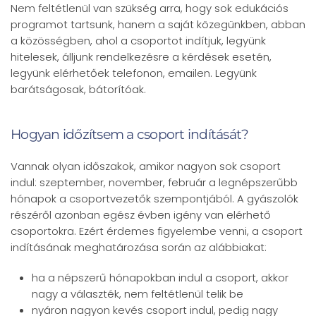
Nem feltétlenül van szükség arra, hogy sok edukációs
programot tartsunk, hanem a saját közegünkben, abban
a közösségben, ahol a csoportot indítjuk, legyünk
hitelesek, álljunk rendelkezésre a kérdések esetén,
legyünk elérhetőek telefonon, emailen. Legyünk
barátságosak, bátorítóak.
Hogyan időzítsem a csoport indítását?
Vannak olyan időszakok, amikor nagyon sok csoport
indul: szeptember, november, február a legnépszerűbb
hónapok a csoportvezetők szempontjából. A gyászolók
részéről azonban egész évben igény van elérhető
csoportokra. Ezért érdemes figyelembe venni, a csoport
indításának meghatározása során az alábbiakat:
ha a népszerű hónapokban indul a csoport, akkor
nagy a választék, nem feltétlenül telik be
nyáron nagyon kevés csoport indul, pedig nagy