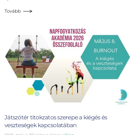
Tovább
Játszótér titokzatos szerepe a kiégés és
veszteségek kapcsolatában
2026. május 27
| Kánya Kinga |
Blog