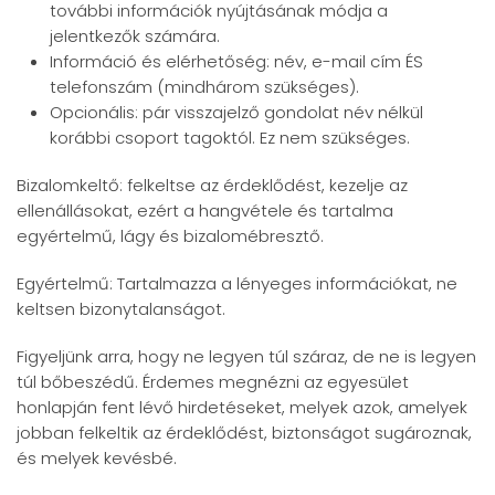
további információk nyújtásának módja a
jelentkezők számára.
Információ és elérhetőség: név, e-mail cím ÉS
telefonszám (mindhárom szükséges).
Opcionális: pár visszajelző gondolat név nélkül
korábbi csoport tagoktól. Ez nem szükséges.
Bizalomkeltő: felkeltse az érdeklődést, kezelje az
ellenállásokat, ezért a hangvétele és tartalma
egyértelmű, lágy és bizalomébresztő.
Egyértelmű: Tartalmazza a lényeges információkat, ne
keltsen bizonytalanságot.
Figyeljünk arra, hogy ne legyen túl száraz, de ne is legyen
túl bőbeszédű. Érdemes megnézni az egyesület
honlapján fent lévő hirdetéseket, melyek azok, amelyek
jobban felkeltik az érdeklődést, biztonságot sugároznak,
és melyek kevésbé.