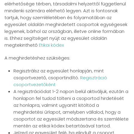
elérhetősége térben, társadalmi helyzettől függetlenül
mindenki számára elérhető legyen. Azt is fontosnak
tartjuk, hogy szemléletében és folyamatában az
egyesület oldalán meghirdetett csoportok egységesek
legyenek, bárhol az országban, illetve online formában
is. Ehhez segítséget nyújt az egyesület oldalán
megtekinthető
Etikai kódex
A meghirdetéshez szükséges:
Regisztrálsz az egyesület honlapján, mint
csoportvezető, csoportindító.
Regisztráció
csoportvezetőként
A regisztrációdat 1-2 napon belül aktiváljuk, ezután a
honlapon fel tudod tölteni a csoportod hirdetését
az honlapra, valmint ugyanitt kitöltöd a
meghirdetési űrlapot, amelyben vállalod, hogy a
csoportot az egyesület módszertana és szemlélete
mentén az etikai kódex betartásával tartod.
Jelzed az egyesület felé, ha elindult a csoport.