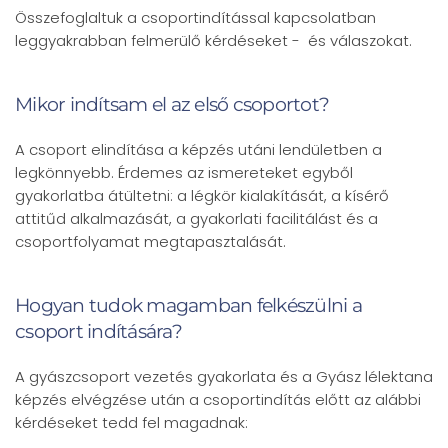
Összefoglaltuk a csoportindítással kapcsolatban
leggyakrabban felmerülő kérdéseket - és válaszokat.
Mikor indítsam el az első csoportot?
A csoport elindítása a képzés utáni lendületben a
legkönnyebb. Érdemes az ismereteket egyből
gyakorlatba átültetni: a légkör kialakítását, a kísérő
attitűd alkalmazását, a gyakorlati facilitálást és a
csoportfolyamat megtapasztalását.
Hogyan tudok magamban felkészülni a
csoport indítására?
A gyászcsoport vezetés gyakorlata és a Gyász lélektana
képzés elvégzése után a csoportindítás előtt az alábbi
kérdéseket tedd fel magadnak: