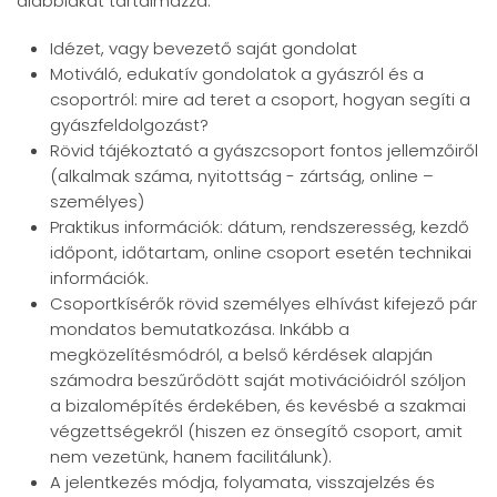
alábbiakat tartalmazza:
Idézet, vagy bevezető saját gondolat
Motiváló, edukatív gondolatok a gyászról és a
csoportról: mire ad teret a csoport, hogyan segíti a
gyászfeldolgozást?
Rövid tájékoztató a gyászcsoport fontos jellemzőiről
(alkalmak száma, nyitottság - zártság, online –
személyes)
Praktikus információk: dátum, rendszeresség, kezdő
időpont, időtartam, online csoport esetén technikai
információk.
Csoportkísérők rövid személyes elhívást kifejező pár
mondatos bemutatkozása. Inkább a
megközelítésmódról, a belső kérdések alapján
számodra beszűrődött saját motivációidról szóljon
a bizalomépítés érdekében, és kevésbé a szakmai
végzettségekről (hiszen ez önsegítő csoport, amit
nem vezetünk, hanem facilitálunk).
A jelentkezés módja, folyamata, visszajelzés és