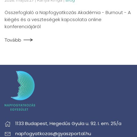
Összefoglaló a Napfogyatkozás Akadémia - Burnout - A
kiégés és a veszteségek kapcsolata online
konferenciájáról
Tovább
1133 Budapest,
Hegedűs Gyula u. 92. I. em. 25/a
napfogyatkozas@gyaszportal.hu