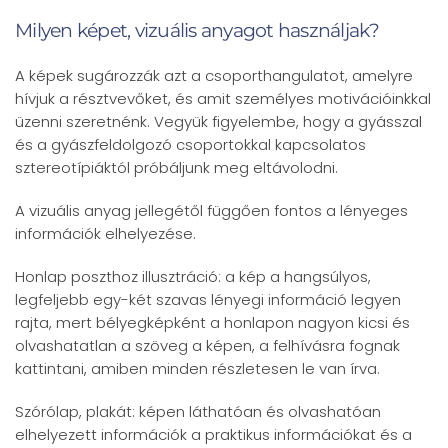
Milyen képet, vizuális anyagot használjak?
A képek sugározzák azt a csoporthangulatot, amelyre
hívjuk a résztvevőket, és amit személyes motivációinkkal
üzenni szeretnénk. Vegyük figyelembe, hogy a gyásszal
és a gyászfeldolgozó csoportokkal kapcsolatos
sztereotípiáktól próbáljunk meg eltávolodni.
A vizuális anyag jellegétől függően fontos a lényeges
információk elhelyezése.
Honlap poszthoz illusztráció: a kép a hangsúlyos,
legfeljebb egy-két szavas lényegi információ legyen
rajta, mert bélyegképként a honlapon nagyon kicsi és
olvashatatlan a szöveg a képen, a felhívásra fognak
kattintani, amiben minden részletesen le van írva.
Szórólap, plakát: képen láthatóan és olvashatóan
elhelyezett információk a praktikus információkat és a