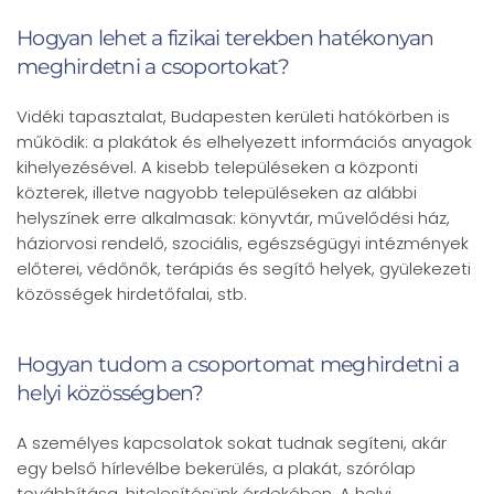
Hogyan lehet a fizikai terekben hatékonyan
meghirdetni a csoportokat?
Vidéki tapasztalat, Budapesten kerületi hatókörben is
működik: a plakátok és elhelyezett információs anyagok
kihelyezésével. A kisebb településeken a központi
közterek, illetve nagyobb településeken az alábbi
helyszínek erre alkalmasak: könyvtár, művelődési ház,
háziorvosi rendelő, szociális, egészségügyi intézmények
előterei, védőnők, terápiás és segítő helyek, gyülekezeti
közösségek hirdetőfalai, stb.
Hogyan tudom a csoportomat meghirdetni a
helyi közösségben?
A személyes kapcsolatok sokat tudnak segíteni, akár
egy belső hírlevélbe bekerülés, a plakát, szórólap
továbbítása, hitelesítésünk érdekében. A helyi