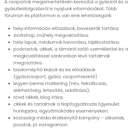
A csoportok megismertetésén keresztül a gyászról és a
gyászfeldolgozásról is nyújtunk információkat. Több
fórumon és platformon is van erre lehetőségünk:
helyi információs előadások, bevezetők tartása;
workshop, műhely megvalósítása;
helyi lapok, médiumok bevonása, tájékoztatása;
podcastok, cikkek, a témáról szóló szemlélettel és a
megközelítéssel szinkronban lévő tartalmak
megosztása;
bizalomépítő klubok és kis előadások
(gyászcsoport, gyász, csoportvezető)
legyen benne marketing (név, feliratkozás,
elérhetőség, értesítés, adatbázis);
rövid cikkek, blog írása;
cikkek és tartalmak a Napfogyatkozás Egyesület
honlapjára, együttműködés eseményeken;
közösségi média érzékenyítő kampány – idézetek,
posztok, pl. instagramon.