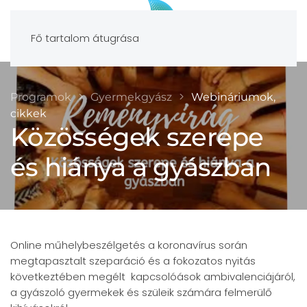
Fő tartalom átugrása
Programok
Gyermekgyász
Webináriumok,
cikkek
Közösségek szerepe
és hiánya a gyászban
Online műhelybeszélgetés a koronavírus során
megtapasztalt szeparáció és a fokozatos nyitás
következtében megélt kapcsolóások ambivalenciájáról,
a gyászoló gyermekek és szüleik számára felmerülő