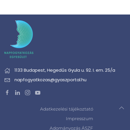
1133 Budapest,
Hegedűs Gyula u. 92. I. em. 25/a
napfogyatkozas@gyaszportal.hu
Adatkezelési tájékoztató
Impresszum
Adományozás ÁSZF