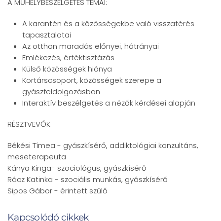
A MŰHELYBESZÉLGETÉS TÉMÁI:
A karantén és a közösségekbe való visszatérés
tapasztalatai
Az otthon maradás előnyei, hátrányai
Emlékezés, értéktisztázás
Külső közösségek hiánya
Kortárscsoport, közösségek szerepe a
gyászfeldolgozásban
Interaktív beszélgetés a nézők kérdései alapján
RÉSZTVEVŐK
Békési Tímea - gyászkísérő, addiktológiai konzultáns,
meseterapeuta
Kánya Kinga- szociológus, gyászkísérő
Rácz Katinka - szociális munkás, gyászkísérő
Sipos Gábor - érintett szülő
Kapcsolódó cikkek