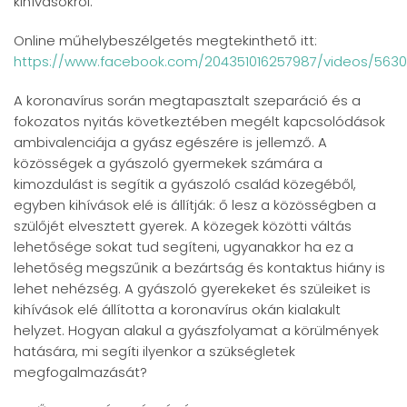
kihívásokról.
Online műhelybeszélgetés megtekinthető itt:
https://www.facebook.com/204351016257987/videos/5630
A koronavírus során megtapasztalt szeparáció és a
fokozatos nyitás következtében megélt kapcsolódások
ambivalenciája a gyász egészére is jellemző. A
közösségek a gyászoló gyermekek számára a
kimozdulást is segítik a gyászoló család közegéből,
egyben kihívások elé is állítják: ő lesz a közösségben a
szülőjét elvesztett gyerek. A közegek közötti váltás
lehetősége sokat tud segíteni, ugyanakkor ha ez a
lehetőség megszűnik a bezártság és kontaktus hiány is
lehet nehézség. A gyászoló gyerekeket és szüleiket is
kihívások elé állította a koronavírus okán kialakult
helyzet. Hogyan alakul a gyászfolyamat a körülmények
hatására, mi segíti ilyenkor a szükségletek
megfogalmazását?