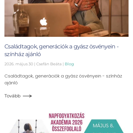
Családtagok, generációk a gyász ösvényein -
színház ajánló
2026. május 30
| Csefán Beáta |
Blog
Családtagok, generációk a gyász ösvényein - színház
ajánló
Tovább