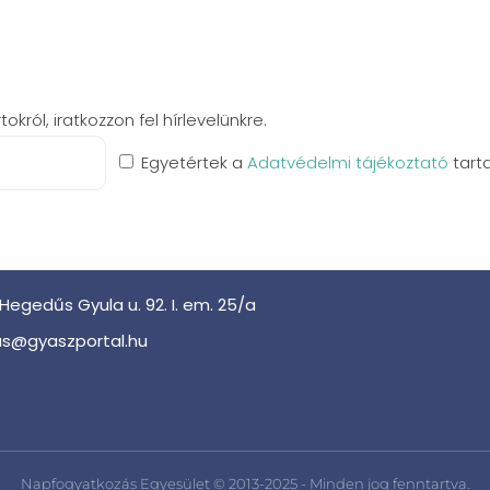
król, iratkozzon fel hírlevelünkre.
Egyetértek a
Adatvédelmi tájékoztató
tart
Hegedűs Gyula u. 92. I. em. 25/a
s@gyaszportal.hu
Napfogyatkozás Egyesület © 2013-2025 - Minden jog fenntartva.