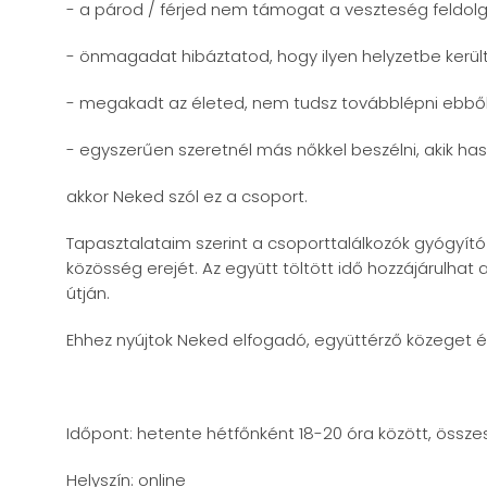
- a párod / férjed nem támogat a veszteség feldol
- önmagadat hibáztatod, hogy ilyen helyzetbe került
- megakadt az életed, nem tudsz továbblépni ebből 
- egyszerűen szeretnél más nőkkel beszélni, akik has
akkor Neked szól ez a csoport.
Tapasztalataim szerint a csoporttalálkozók gyógyító
közösség erejét. Az együtt töltött idő hozzájárulhat
útján.
Ehhez nyújtok Neked elfogadó, együttérző közeget és
Időpont: hetente hétfőnként 18-20 óra között, össze
Helyszín: online