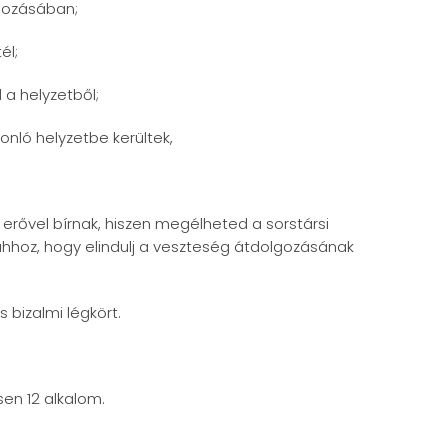
gozásában;
él;
a helyzetből;
onló helyzetbe kerültek,
 erővel bírnak, hiszen megélheted a sorstársi
 ahhoz, hogy elindulj a veszteség átdolgozásának
 bizalmi légkört.
sen 12 alkalom.