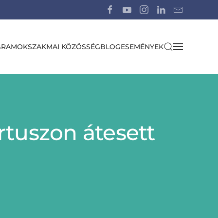
GRAMOK
SZAKMAI KÖZÖSSÉG
BLOG
ESEMÉNYEK
tuszon átesett