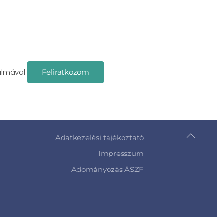
almával
Feliratkozom
Adatkezelési tájékoztató
Impresszum
Adományozás ÁSZF