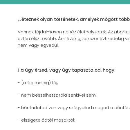
„Léteznek olyan történetek, amelyek mögött töb
Vannak fájdalmasan nehéz élethelyzetek. Az abortusz
aztán élsz tovább. Ám évekig, sokszor évtizedekig v
nem vagy egyedül.
Ha úgy érzed, vagy úgy tapasztalod, hogy:
- (még mindig) fáj;
- nem beszélhetsz róla senkivel sem;
- bűntudatod van vagy szégyelled magad a döntés
- elszigetelődtél másoktól;