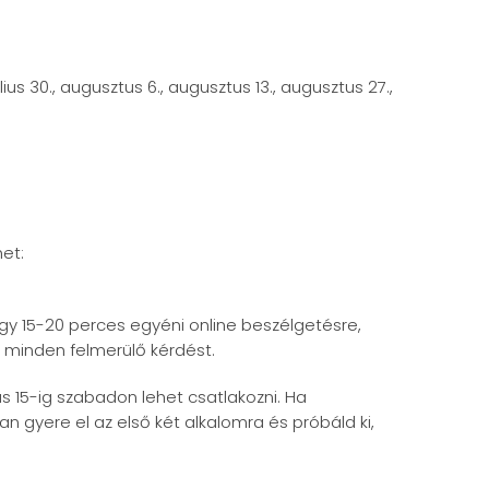
július 30., augusztus 6., augusztus 13., augusztus 27.,
et:
y 15-20 perces egyéni online beszélgetésre,
minden felmerülő kérdést.
us 15-ig szabadon lehet csatlakozni. Ha
n gyere el az első két alkalomra és próbáld ki,