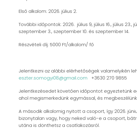
Első alkalom: 2026. július 2.
További időpontok: 2026. július 9, július 16., július 23., 
szeptember 3., szeptember 10. és szeptember 14.
Részvételi díj: 5000 Ft/alkalom/ fő
Jelentkezni az alábbi elérhetőségek valamelyikén leh
eszter.somogyi08@gmail.com
+3630 270 9855
Jelentkezésedet követően időpontot egyeztetünk eg
ahol megismerkedünk egymással, és megbeszélünk 
A második alkalomig nyitott a csoport, így 2026. júni
bizonytalan vagy, hogy neked való-e a csoport, bátra
utána is dönthetsz a csatlakozásról.