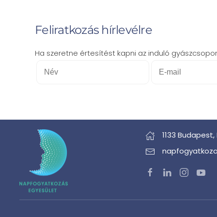
Feliratkozás hírlevélre
Ha szeretne értesítést kapni az induló gyászcsoporto
1133 Budapest,
napfogyatkoza