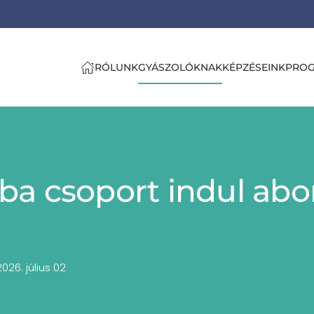
RÓLUNK
GYÁSZOLÓKNAK
KÉPZÉSEINK
PRO
a csoport indul abor
026. július 02