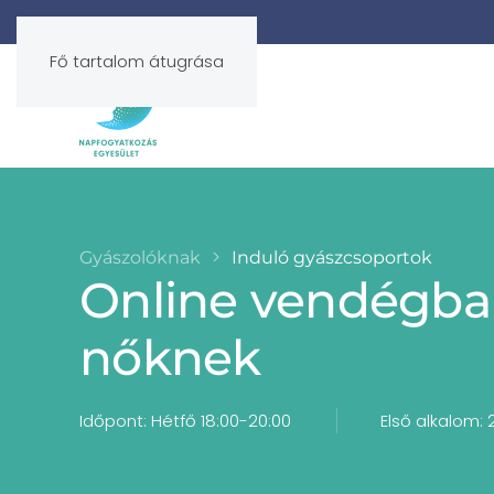
Fő tartalom átugrása
Gyászolóknak
Induló gyászcsoportok
Online vendégbab
nőknek
Időpont: Hétfő 18:00-20:00
Első alkalom: 2