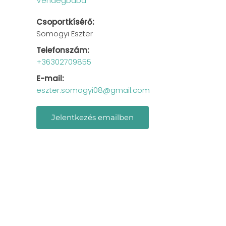
Vendégbaba
Csoportkísérő:
Somogyi Eszter
Telefonszám:
+36302709855
E-mail:
eszter.somogyi08@gmail.com
Jelentkezés emailben