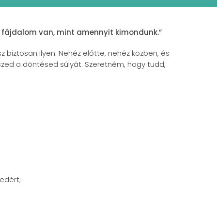
b fájdalom van, mint amennyit kimondunk.”
 biztosan ilyen. Nehéz előtte, nehéz közben, és
iszed a döntésed súlyát. Szeretném, hogy tudd,
edért;