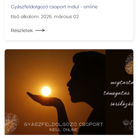
Gyászfeldolgozó csoport indul - online
Első alkalom: 2026. március 02
Részletek