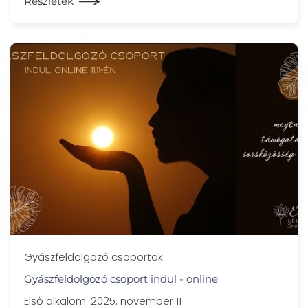
Részletek
Gyászfeldolgozó csoportok
Gyászfeldolgozó csoport indul - online
Első alkalom: 2025. november 11