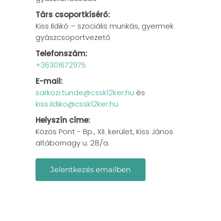
Társ csoportkísérő:
Kiss Ildikó – szociális munkás, gyermek
gyászcsoportvezető
Telefonszám:
+36301672975
E-mail:
sarkozi.tunde@cssk12ker.hu
és
kiss.ildiko@cssk12ker.hu
Helyszín címe:
Közös Pont - Bp., XII. kerület, Kiss János
altábornagy u. 28/a.
Jelentkezés emailben