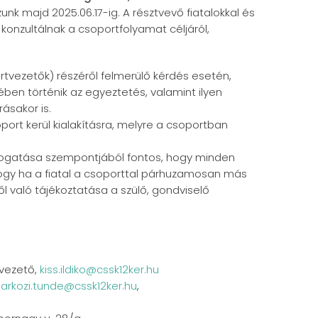
unk majd 2025.06.17-ig. A résztvevő fiatalokkal és
 konzultálnak a csoportfolyamat céljáról,
rtvezetők) részéről felmerülő kérdés esetén,
ben történik az egyeztetés, valamint ilyen
ásakor is.
ort kerül kialakításra, melyre a csoportban
mogatása szempontjából fontos, hogy minden
hogy ha a fiatal a csoporttal párhuzamosan más
l való tájékoztatása a szülő, gondviselő
tvezető,
kiss.ildiko@cssk12ker.hu
sarkozi.tunde@cssk12ker.hu
,