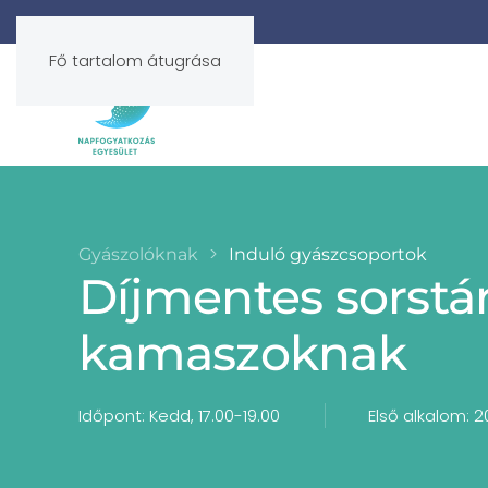
Fő tartalom átugrása
Gyászolóknak
Induló gyászcsoportok
Díjmentes sorstár
kamaszoknak
Időpont: Kedd, 17.00-19.00
Első alkalom: 20