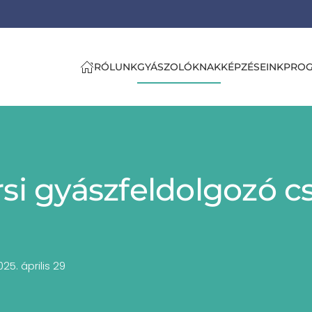
RÓLUNK
GYÁSZOLÓKNAK
KÉPZÉSEINK
PRO
si gyászfeldolgozó c
25. április 29