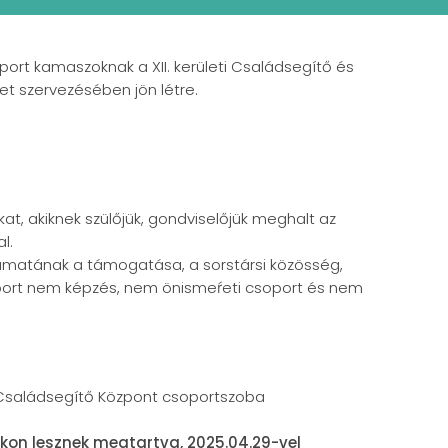
ort kamaszoknak a XII. kerületi Családsegítő és
t szervezésében jön létre.
kat, akiknek szülőjük, gondviselőjük meghalt az
l.
lyamatának a támogatása, a sorstársi közösség,
port nem képzés, nem önismeŕeti csoport és nem
 Családsegítő Központ csoportszoba
okon lesznek megtartva, 2025.04.29-vel