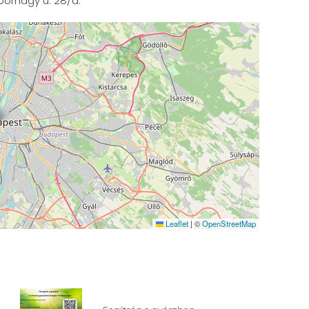
tábornagy u. 28/a.
Leaflet
|
©
OpenStreetMap