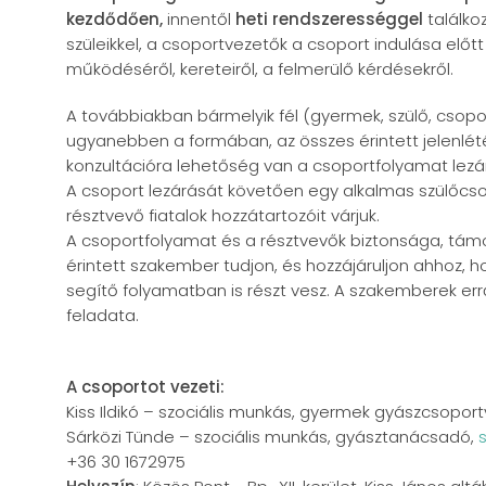
kezdődően,
innentől
heti rendszerességgel
találkoz
szüleikkel, a csoportvezetők a csoport indulása előtt
működéséről, kereteiről, a felmerülő kérdésekről.
A továbbiakban bármelyik fél (gyermek, szülő, csopo
ugyanebben a formában, az összes érintett jelenlété
konzultációra lehetőség van a csoportfolyamat lezár
A csoport lezárását követően egy alkalmas szülőcsop
résztvevő fiatalok hozzátartozóit várjuk.
A csoportfolyamat és a résztvevők biztonsága, tá
érintett szakember tudjon, és hozzájáruljon ahhoz, 
segítő folyamatban is részt vesz. A szakemberek errő
feladata.
A csoportot vezeti:
Kiss Ildikó – szociális munkás, gyermek gyászcsopor
Sárközi Tünde – szociális munkás, gyásztanácsadó,
+36 30 1672975