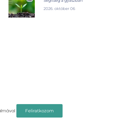
Segítség a gyászban
2026. október 06
almával
Feliratkozom