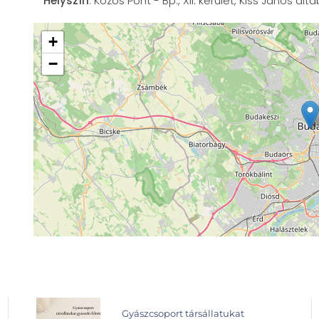
Helyszín
: Közös Pont - Bp., XII. kerület, Kiss János al
+
−
Gyászcsoport társállatukat