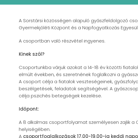
A Sorstársi közösségen alapuló gyászfeldolgozó csop
Gyermekjóléti Központ és a Napfogyatkozás Egyesüle
A csoportban való részvétel ingyenes.
Kinek szól?
Csoportunkba várjuk azokat a 14-18 év közötti fiatalo
elmúlt években, és szeretnének foglalkozni a gyássza
A csoport célja a fiatalok veszteségeinek, gyászfo
beszélgetések, feladatok segítségével. A gyászcso
célja pszichés betegségek kezelése.
Időpont:
A 8 alkalmas csoportfolyamat személyesen zajlik a
helyiségében.
A
csoportfoglalkozások 17.00-19.00-ig keddi nap