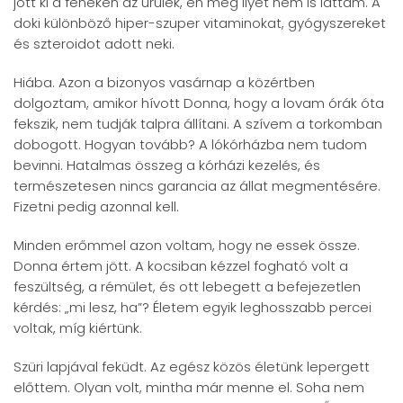
jött ki a fenekén az ürülék, én még ilyet nem is láttam. A
doki különböző hiper-szuper vitaminokat, gyógyszereket
és szteroidot adott neki.
Hiába. Azon a bizonyos vasárnap a közértben
dolgoztam, amikor hívott Donna, hogy a lovam órák óta
fekszik, nem tudják talpra állítani. A szívem a torkomban
dobogott. Hogyan tovább? A lókórházba nem tudom
bevinni. Hatalmas összeg a kórházi kezelés, és
természetesen nincs garancia az állat megmentésére.
Fizetni pedig azonnal kell.
Minden erőmmel azon voltam, hogy ne essek össze.
Donna értem jött. A kocsiban kézzel fogható volt a
feszültség, a rémület, és ott lebegett a befejezetlen
kérdés: „mi lesz, ha”? Életem egyik leghosszabb percei
voltak, míg kiértünk.
Szüri lapjával feküdt. Az egész közös életünk lepergett
előttem. Olyan volt, mintha már menne el. Soha nem