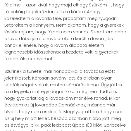
félelme – azon kívül, hogy majd elhagy Szürkém –, hogy
túl sokáig fogok küzdeni érte a kárára. Ahogy
közeledtem a lovarda felé, próbáltam megnyugodni.
Letöröltem a könnyeim. Nem akartam, hogy a gyerekek
lássák rajtam, hogy fájdalmaim vannak. Szerettem ebbe
a lovardába járni, ahová utoljára került a lovam, és
annak ellenére, hogy a lovam állapota életem
legnehezebb időszakának a kezdete volt, a gyerekek
feldobták a kedvemet.
Szürinek a tünetei már hónapokkal a távozása előtt
jelentkeztek. Kórosan sovány lett, és a lábán olyan
sebféleségek voltak, mintha sömörös lenne. Úgy jöttek
rá a legyek, mint egy dögre. Ekkor még nem tudtam,
hogy gyakorlatilag a lovacskám már élve rohad. Mikor
átvittem az új lovardába Donnáékhoz, másnap már
hívott, hogy nem eszik a ló. Megnyugtattam, hogy csak
az új hely miatt lehet. Később azonban hiába jött meg
az étvágya, pikk-pakk ledobott újabb 100 kilót. Spriccelve