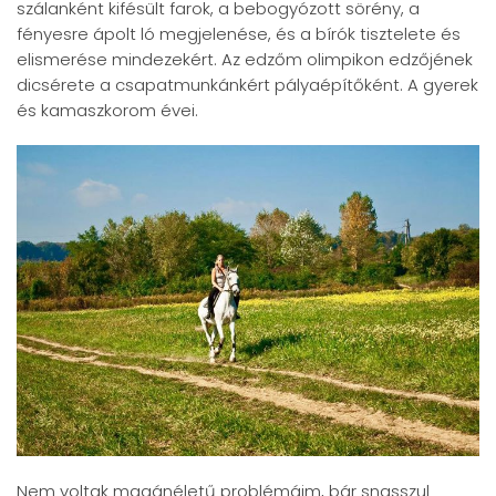
szálanként kifésült farok, a bebogyózott sörény, a
fényesre ápolt ló megjelenése, és a bírók tisztelete és
elismerése mindezekért. Az edzőm olimpikon edzőjének
dicsérete a csapatmunkánkért pályaépítőként. A gyerek
és kamaszkorom évei.
Nem voltak magánéletű problémáim, bár snasszul