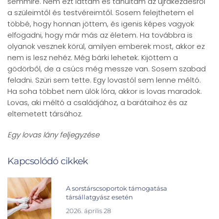
semmire. Nem ezt láttam és tanultam az újrakezdésről
a szüleimtől és testvéreimtől. Sosem felejthetem el
többé, hogy honnan jöttem, és igenis képes vagyok
elfogadni, hogy már más az életem. Ha továbbra is
olyanok vesznek körül, amilyen emberek most, akkor ez
nem is lesz nehéz. Még bárki lehetek. Kijöttem a
gödörből, de a csúcs még messze van. Sosem szabad
feladni. Szüri sem tette. Egy lovastól sem lenne méltó.
Ha soha többet nem ülök lóra, akkor is lovas maradok.
Lovas, aki méltó a családjához, a barátaihoz és az
eltemetett társához.
Egy lovas lány feljegyzése
Kapcsolódó cikkek
A sorstárscsoportok támogatása
társállatgyász esetén
2026. április 28