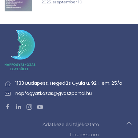
2025. szeptember 10
1133 Budapest,
Hegedűs Gyula u. 92. I. em. 25/a
napfogyatkozas@gyaszportal.hu
Adatkezelési tájékoztató
Impresszum