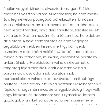
Padlón vagyok. Mindent elvesztettem. Igen. És? Most
már nincs veszteni valóm. Mikor máskor, ha nem most?
És a legmélyebb pöcegödörből elkezdtem kimászni.
Mert emlékeztem, amire a lovam tanított: a lehetetlen
nem létezik! Minden, amit ideig tanultam, fölösleges lett
volna és méltatlan hozzám és a társamhoz, ha eldobom
az életem. A halál természetes és nem végleges.
Legalábbis én ebben hiszek, mert így könnyebb
elviselnem a fiacskám halálát. Azóta két lábon állok a
földön. Van otthonom, munkám, csodálatos barátaim,
akikért ölnék is. Ha eldobtam volna az életemet, a
rengeteg fájdalmon kívül, amit okoztam volna a
páromnak, a családomnak, barátaimnak,
bemocskoltam volna azokat az éveket, amiknek úgy
örültem. Ez méltatlan lett volna hozzánk. Elviselhetetlen a
fájdalom, hogy már nincs, de a legjobb dolog, hogy volt,
hogy létezett, és az bennem van. Olyasmikkel lettem
gazdagabb, amiket soha, de soha nem cserélnék el