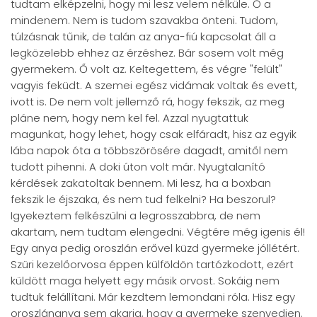
tudtam elképzelni, hogy mi lesz velem nélküle. Ő a
mindenem. Nem is tudom szavakba önteni. Tudom,
túlzásnak tűnik, de talán az anya-fiú kapcsolat áll a
legközelebb ehhez az érzéshez. Bár sosem volt még
gyermekem. Ő volt az. Keltegettem, és végre "felült"
vagyis feküdt. A szemei egész vidámak voltak és evett,
ivott is. De nem volt jellemző rá, hogy fekszik, az meg
pláne nem, hogy nem kel fel. Azzal nyugtattuk
magunkat, hogy lehet, hogy csak elfáradt, hisz az egyik
lába napok óta a többszörösére dagadt, amitől nem
tudott pihenni. A doki úton volt már. Nyugtalanító
kérdések zakatoltak bennem. Mi lesz, ha a boxban
fekszik le éjszaka, és nem tud felkelni? Ha beszorul?
Igyekeztem felkészülni a legrosszabbra, de nem
akartam, nem tudtam elengedni. Végtére még igenis él!
Egy anya pedig oroszlán erővel küzd gyermeke jóllétért.
Szüri kezelőorvosa éppen külföldön tartózkodott, ezért
küldött maga helyett egy másik orvost. Sokáig nem
tudtuk felállítani. Már kezdtem lemondani róla. Hisz egy
oroszlánanya sem akarja, hogy a gyermeke szenvedjen.