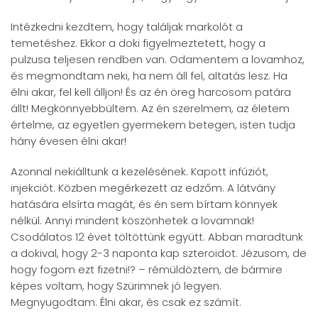
Intézkedni kezdtem, hogy találjak markolót a
temetéshez. Ekkor a doki figyelmeztetett, hogy a
pulzusa teljesen rendben van. Odamentem a lovamhoz,
és megmondtam neki, ha nem áll fel, altatás lesz. Ha
élni akar, fel kell álljon! És az én öreg harcosom patára
állt! Megkönnyebbültem. Az én szerelmem, az életem
értelme, az egyetlen gyermekem betegen, isten tudja
hány évesen élni akar!
Azonnal nekiálltunk a kezelésének. Kapott infúziót,
injekciót. Közben megérkezett az edzőm. A látvány
hatására elsírta magát, és én sem bírtam könnyek
nélkül. Annyi mindent köszönhetek a lovamnak!
Csodálatos 12 évet töltöttünk együtt. Abban maradtunk
a dokival, hogy 2-3 naponta kap szteroidot. Jézusom, de
hogy fogom ezt fizetni!? – rémüldöztem, de bármire
képes voltam, hogy Szürimnek jó legyen.
Megnyugodtam. Élni akar, és csak ez számít.