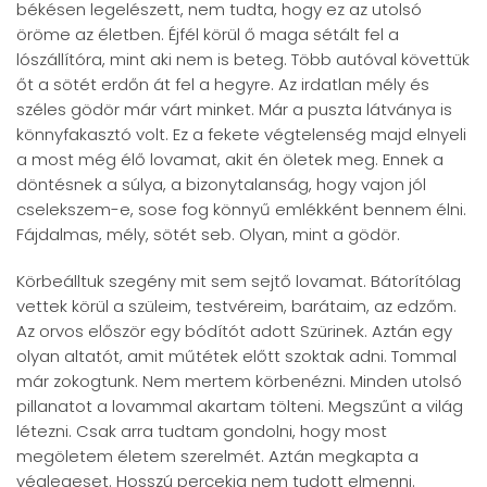
békésen legelészett, nem tudta, hogy ez az utolsó
öröme az életben. Éjfél körül ő maga sétált fel a
lószállítóra, mint aki nem is beteg. Több autóval követtük
őt a sötét erdőn át fel a hegyre. Az irdatlan mély és
széles gödör már várt minket. Már a puszta látványa is
könnyfakasztó volt. Ez a fekete végtelenség majd elnyeli
a most még élő lovamat, akit én öletek meg. Ennek a
döntésnek a súlya, a bizonytalanság, hogy vajon jól
cselekszem-e, sose fog könnyű emlékként bennem élni.
Fájdalmas, mély, sötét seb. Olyan, mint a gödör.
Körbeálltuk szegény mit sem sejtő lovamat. Bátorítólag
vettek körül a szüleim, testvéreim, barátaim, az edzőm.
Az orvos először egy bódítót adott Szürinek. Aztán egy
olyan altatót, amit műtétek előtt szoktak adni. Tommal
már zokogtunk. Nem mertem körbenézni. Minden utolsó
pillanatot a lovammal akartam tölteni. Megszűnt a világ
létezni. Csak arra tudtam gondolni, hogy most
megöletem életem szerelmét. Aztán megkapta a
véglegeset. Hosszú percekig nem tudott elmenni.