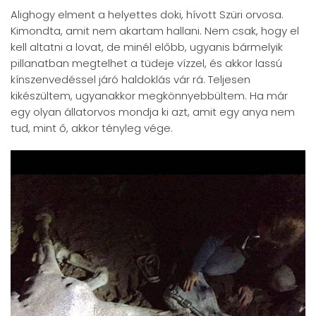
Alighogy elment a helyettes doki, hívott Szüri orvosa.
Kimondta, amit nem akartam hallani. Nem csak, hogy el
kell altatni a lovat, de minél előbb, ugyanis bármelyik
pillanatban megtelhet a tüdeje vízzel, és akkor lassú
kínszenvedéssel járó haldoklás vár rá. Teljesen
kikészültem, ugyanakkor megkönnyebbültem. Ha már
egy olyan állatorvos mondja ki azt, amit egy anya nem
tud, mint ő, akkor tényleg vége.