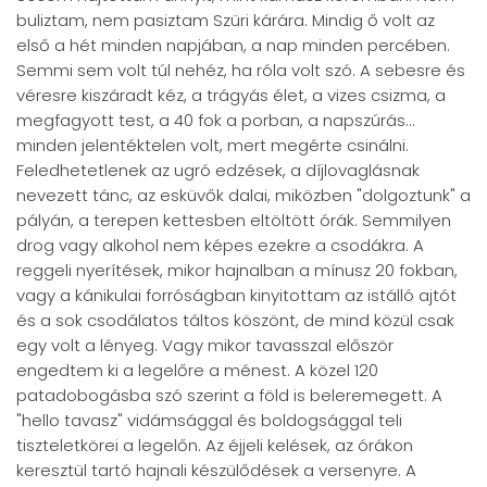
buliztam, nem pasiztam Szüri kárára. Mindig ő volt az
első a hét minden napjában, a nap minden percében.
Semmi sem volt túl nehéz, ha róla volt szó. A sebesre és
véresre kiszáradt kéz, a trágyás élet, a vizes csizma, a
megfagyott test, a 40 fok a porban, a napszúrás...
minden jelentéktelen volt, mert megérte csinálni.
Feledhetetlenek az ugró edzések, a díjlovaglásnak
nevezett tánc, az esküvők dalai, miközben "dolgoztunk" a
pályán, a terepen kettesben eltöltött órák. Semmilyen
drog vagy alkohol nem képes ezekre a csodákra. A
reggeli nyerítések, mikor hajnalban a mínusz 20 fokban,
vagy a kánikulai forróságban kinyitottam az istálló ajtót
és a sok csodálatos táltos köszönt, de mind közül csak
egy volt a lényeg. Vagy mikor tavasszal először
engedtem ki a legelőre a ménest. A közel 120
patadobogásba szó szerint a föld is beleremegett. A
"hello tavasz" vidámsággal és boldogsággal teli
tiszteletkörei a legelőn. Az éjjeli kelések, az órákon
keresztül tartó hajnali készülődések a versenyre. A