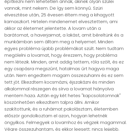
építkezni nem lehetetlen annak, akinek olyan szülei
vannak, mint nekem. De így sem könnyű. Szüri
elvesztése után, 25 évesen éltem meg a kihagyott
kamaszkort. Hirtelen mindenemet elvesztettem, ami
akkor az életemet jelentette. A lovam után a
barátomat, a haverjaimat, a lakást, amit béreltünk és a
munkáimban sem álltam meg a helyemet. Minden
egyes probléma újabb problémákat szült. Nem tudtam
megölelni a lovamat, hogy érezzem, hogy probléma
nem létezik. Minden, amit addig tettem, róla szólt, és ez
egy csapásra megszűnt, hatalmas űrt hagyva maga
után. Nem engedtem magam összezuhanni és ez sem
tett jót. Elkezdtem kocsmázni, éjszakázni és minden
alkalommal részegen és sírva a lovamat hiányolva
mentem haza. Aztán egy két hetes "kapcsolatomnak"
köszönhetően elkezdtem talpra állni. Amikor
szakítottunk, és a ruháimat pakolásztam, életemben
először gondolkoztam el azon, hogyan lehetnék
öngyilkos. Felmegyek a lovamhoz és végzek magammal.
Végre összezuhantam, és ekkor leesett: nincs lejjebb.