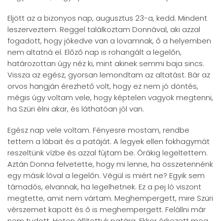
Eljött az a bizonyos nap, augusztus 23-a, kedd. Mindent
leszerveztem. Reggel találkoztam Donnával, aki azzal
fogadott, hogy jókedve van a lovamnak, ő a helyemben
nem altatná el. Előző nap is rohangált a legelőn,
határozottan úgy néz ki, mint akinek semmi baja sincs.
Vissza az egész, gyorsan lemondtam az altatást. Bár az
orvos hangján érezhető volt, hogy ez nem jó döntés,
mégis úgy voltam vele, hogy képtelen vagyok megtenni,
ha Szüri élni akar, és láthatóan jól van.
Egész nap vele voltam. Fényesre mostam, rendbe
tettem a lábait és a patáját. A legyek ellen fokhagymát
reszeltünk vízbe és azzal fújtam be. Órákig legeltettem.
Aztán Donna felvetette, hogy mi lenne, ha összetennénk
egy másik lóval a legelőn. Végül is miért ne? Egyik sem
támadós, elvannak, ha legelhetnek. Ez a pej ló viszont
megtette, amit nem vártam. Meghempergett, mire Szüri
vérszemet kapott és ő is meghempergett. Felállni már
nem tudott. Heten állítottuk patára. Ekkor érkezett meg