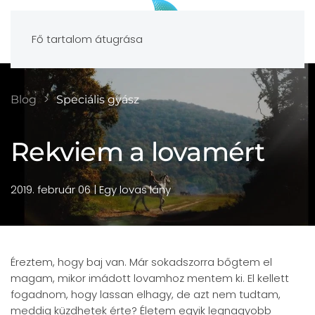
Fő tartalom átugrása
Blog
Speciális gyász
Rekviem a lovamért
2019. február 06
| Egy lovas lány
Éreztem, hogy baj van. Már sokadszorra bőgtem el
magam, mikor imádott lovamhoz mentem ki. El kellett
fogadnom, hogy lassan elhagy, de azt nem tudtam,
meddig küzdhetek érte? Életem egyik legnagyobb