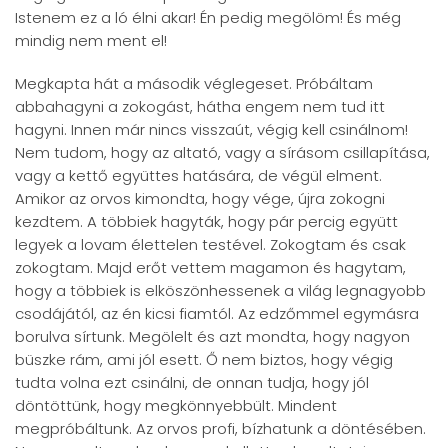
Istenem ez a ló élni akar! Én pedig megölöm! És még
mindig nem ment el!
Megkapta hát a második véglegeset. Próbáltam
abbahagyni a zokogást, hátha engem nem tud itt
hagyni. Innen már nincs visszaút, végig kell csinálnom!
Nem tudom, hogy az altató, vagy a sírásom csillapítása,
vagy a kettő együttes hatására, de végül elment.
Amikor az orvos kimondta, hogy vége, újra zokogni
kezdtem. A többiek hagyták, hogy pár percig együtt
legyek a lovam élettelen testével. Zokogtam és csak
zokogtam. Majd erőt vettem magamon és hagytam,
hogy a többiek is elköszönhessenek a világ legnagyobb
csodájától, az én kicsi fiamtól. Az edzőmmel egymásra
borulva sírtunk. Megölelt és azt mondta, hogy nagyon
büszke rám, ami jól esett. Ő nem biztos, hogy végig
tudta volna ezt csinálni, de onnan tudja, hogy jól
döntöttünk, hogy megkönnyebbült. Mindent
megpróbáltunk. Az orvos profi, bízhatunk a döntésében.