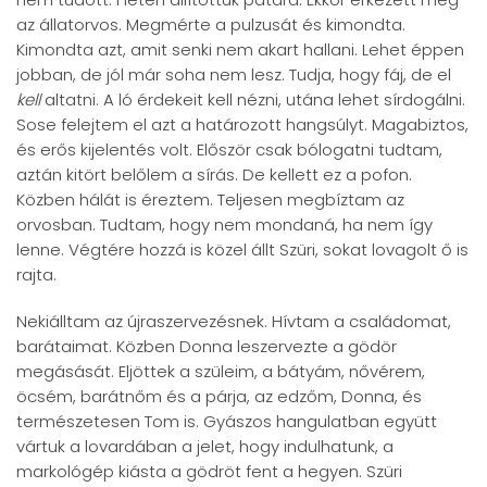
az állatorvos. Megmérte a pulzusát és kimondta.
Kimondta azt, amit senki nem akart hallani. Lehet éppen
jobban, de jól már soha nem lesz. Tudja, hogy fáj, de el
kell
altatni. A ló érdekeit kell nézni, utána lehet sírdogálni.
Sose felejtem el azt a határozott hangsúlyt. Magabiztos,
és erős kijelentés volt. Először csak bólogatni tudtam,
aztán kitört belőlem a sírás. De kellett ez a pofon.
Közben hálát is éreztem. Teljesen megbíztam az
orvosban. Tudtam, hogy nem mondaná, ha nem így
lenne. Végtére hozzá is közel állt Szüri, sokat lovagolt ő is
rajta.
Nekiálltam az újraszervezésnek. Hívtam a családomat,
barátaimat. Közben Donna leszervezte a gödör
megásását. Eljöttek a szüleim, a bátyám, nővérem,
öcsém, barátnőm és a párja, az edzőm, Donna, és
természetesen Tom is. Gyászos hangulatban együtt
vártuk a lovardában a jelet, hogy indulhatunk, a
markológép kiásta a gödröt fent a hegyen. Szüri