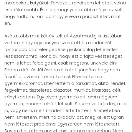
malacokat, kutyákat. Tervezett randi sem lehetett volna
csodálatosabb. És a legmegnyugtatóbb mégis az volt,
hogy tudtam, Tom pont így élvezi a parasztlétet, mint
én.
Azóta több mint két év telt el. Azzal mindig is tisztában
voltam, hogy egy ennyire szeretett és mindennél
fontosabb állat elengedése gyakorlatilag lehetetlen
lesz számomra. Mondják, hogy ezt a fajta veszteséget
nem is lehet feldolgozni, csak megtanulunk vele élni.
Ebben a két és fél évben rá kellett jönnöm, hogy nem
"csak" a lovamat temettem el. Eltemettem a
gyermekkoromat. Eltemettem a társamat, akitől rendet,
fegyelmet, tiszteletet, alázatot, munkát, kitartást, célt,
irányt kaptam. Egy olyan gyermekkort, ami mégsem
gyermek, hanem felnőtt lét volt. Sosem volt kérdés, mi a
jó, vagy nem, mert mindent érte tettem. A lehetetlen
nem ismertem, mert ha akadály jött, meg kellett ugrani.
Nem létezett probléma. Egyszerűen nem létezhetett.
Sosem hajtottam annyit, mint kamasz koromban. Nem