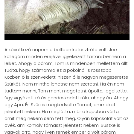
A következő napom a boltban katasztrófa volt. Joe
kollegám minden erejével igyekezett tartani bennem a
lelket. Ahogy a párom, Tom is mindenben mellettem állt.
Tudta, hogy számomra ez a pokolnál is rosszabb.
Közben ő is szenvedett, hiszen ő is nagyon megszerette
Szürkét. Nem mintha lehetne nem szeretni. Ha én nem
tudtam menni, Tom ment megetetni, ápolta, legeltette,
úgy vigyázott rá és gondoskodott róla, ahogy én. Ahogy
egy Apa. És Szüri is megkedvelte Tomot, ami sokat
jelentett nekem. Ha meglátta, már a kapuban várta,
amit még nekem sem tett meg. Olyan kapcsolat volt az
övék, ami komoly támaszt jelentett nekem. Büszke is
vagyok arra, hogy ilyen remek ember a volt párom.