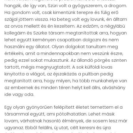
hangzik, de így van, Szüri volt a gyógyszerem, a drogom.
Ha gondom volt, csak kimentünk terepre és fülig erő
szájjal jöttem vissza. Ha beteg volt egy lovunk, én álltam
az orvos mellett és én kezeltem. Az edzőm, a négylábú
kollegáim és Szürke társam megtanítottak arra, hogyan
lehet együtt keményen csapatban dolgozni és nem
használni egy állatot. Olyan dolgokat tanultam meg
értékelni, amit a mindennapokban nem veszünk észre,
pedig ezzel sokat mulasztunk. Az állandó pörgés szinten
tartott, mégis megnyugtatott. A sok külföldi lovas
kinyitotta a világot, az éjszakázás a pultban pedig
megtanított arra, hogy milyen, ha több munkahelye van
az embernek és minden téren helyt kell állni, alváshiány
ide vagy oda.
Egy olyan gyönyörűen felépített életet temettem el a
társammal együtt, ami pótolhatatlan. Lehet másik
lovam, várhatnak hasonló élmények, de sosem lesz már
ugyanaz. Ebből felállni, új utat, célt keresni és újra