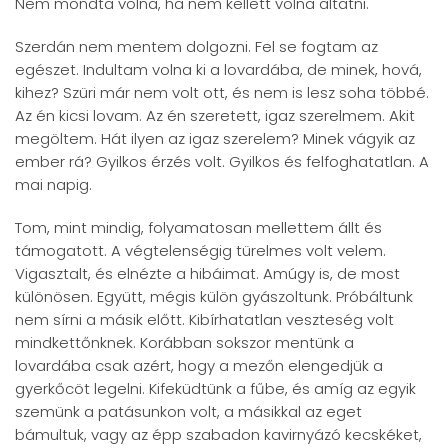
Nem mondta volna, ha nem kellett volna altatni.
Szerdán nem mentem dolgozni. Fel se fogtam az
egészet. Indultam volna ki a lovardába, de minek, hová,
kihez? Szüri már nem volt ott, és nem is lesz soha többé.
Az én kicsi lovam. Az én szeretett, igaz szerelmem. Akit
megöltem. Hát ilyen az igaz szerelem? Minek vágyik az
ember rá? Gyilkos érzés volt. Gyilkos és felfoghatatlan. A
mai napig.
Tom, mint mindig, folyamatosan mellettem állt és
támogatott. A végtelenségig türelmes volt velem.
Vigasztalt, és elnézte a hibáimat. Amúgy is, de most
különösen. Együtt, mégis külön gyászoltunk. Próbáltunk
nem sírni a másik előtt. Kibírhatatlan veszteség volt
mindkettőnknek. Korábban sokszor mentünk a
lovardába csak azért, hogy a mezőn elengedjük a
gyerkőcöt legelni. Kifeküdtünk a fűbe, és amíg az egyik
szemünk a patásunkon volt, a másikkal az eget
bámultuk, vagy az épp szabadon kavirnyázó kecskéket,