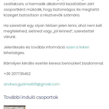
csatlakozni; a harmadik alkalomtól kezdődően zárt
csoportként működik, hogy biztonságos és megtartó
közeget biztosítson a résztvevők számára.
Ha szeretnél egy olyan térben jelen lenni, ahol nem kell
megfelelned, sietned vagy „jól lenned”, szeretettel
várunk.
Jelentkezés és további információ
ezen a linken
lehetséges.
Bármilyen kérdés esetén keress bennünket bizalommal.
+36 207735452
andrea.gyarmati01@gmail.com
További induló csoportok