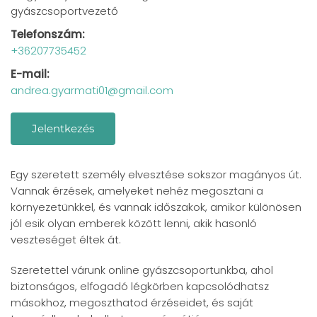
gyászcsoportvezető
Telefonszám:
+36207735452
E-mail:
andrea.gyarmati01@gmail.com
Jelentkezés
Egy szeretett személy elvesztése sokszor magányos út.
Vannak érzések, amelyeket nehéz megosztani a
környezetünkkel, és vannak időszakok, amikor különösen
jól esik olyan emberek között lenni, akik hasonló
veszteséget éltek át.
Szeretettel várunk online gyászcsoportunkba, ahol
biztonságos, elfogadó légkörben kapcsolódhatsz
másokhoz, megoszthatod érzéseidet, és saját