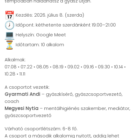
tempódban haladhatsz a gyász útján.
Kezdés: 2026. július 8. (szerda)
Időpont: kéthetente szerdánként 19:00–21:00
Helyszín: Google Meet
Időtartam: 10 alkalom
Alkalmak:
07.08 • 07.22 • 08.05 • 08.19 • 09.02 • 09.16 • 09.30 • 10.14 •
10.28 • 11.11
A csoportot vezetik:
Gyarmati Andi
– gyászkísérő, gyászcsoportvezető,
coach
Megyesi Nytia
– mentálhigiénés szakember, mediátor,
gyászcsoportvezető
Várható csoportlétszám: 6-8 fő.
A csoport a második alkalomig nyitott, addig lehet