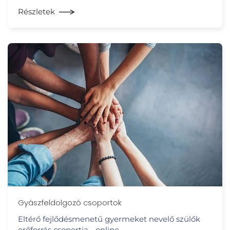
Részletek
Gyászfeldolgozó csoportok
Eltérő fejlődésmenetű gyermeket nevelő szülők
erőforrás csoportja - online