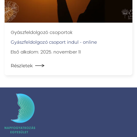
Gyászfeldolgozó csoportok
Gyászfeldolgozó csoport indul - online
Első alkalom: 2025. november 11
Részletek