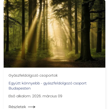
Gyászfeldolgozó csoportok
Együtt könnyebb - gyászfeldolgozó csoport
Budapesten
Első alkalom: 2026. március 09
Részletek