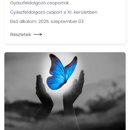
Gyászfeldolgozó csoportok
Gyászfeldolgozó csoport a XI. kerületben
Első alkalom: 2025. szeptember 03
Részletek