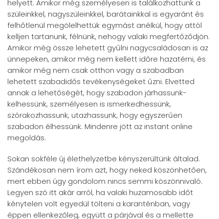
helyett. Amikor még személyesen is találkozhattunk a
szüleinkkel, nagyszüleinkkel, barátainkkal is egyaránt és
felhőtlenül megölelhettük egymást anélkül, hogy attól
kelljen tartanunk, félnünk, nehogy valaki megfertőződjön.
Amikor még össze lehetett gyűlni nagycsaládosan is az
ünnepeken, amikor még nem kellett időre hazatérni, és
amikor még nem csak otthon vagy a szabadban
lehetett szabadidős tevékenységeket űzni. Elvetted
annak a lehetőségét, hogy szabadon járhassunk-
kelhessünk, személyesen is ismerkedhessünk,
szórakozhassunk, utazhassunk, hogy egyszerűen
szabadon élhessünk. Mindenre jött az instant online
megoldás.
Sokan sokféle új élethelyzetbe kényszerültünk általad.
Szándékosan nem írom azt, hogy neked köszönhetően,
mert ebben úgy gondolom nincs semmi köszönnivaló.
Legyen szó itt akár arról, ha valaki huzamosabb időt
kénytelen volt egyedül tölteni a karanténban, vagy
éppen ellenkezőleg, együtt a párjával és a mellette