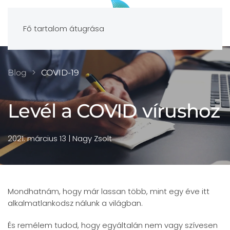
Fő tartalom átugrása
Blog
COVID-19
Levél a COVID vírushoz
2021. március 13
| Nagy Zsolt
Mondhatnám, hogy már lassan több, mint egy éve itt
alkalmatlankodsz nálunk a világban.
És remélem tudod, hogy egyáltalán nem vagy szívesen