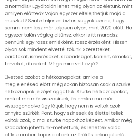
a normális? Egyáltalán lehet még olyan az életünk, mint
amilyen előtted? Vajon egyszer elfelejthetjük majd a
maszkot? Szinte teljesen biztos vagyok benne, hogy
semmi nem lesz már teljesen olyan, mint 2020 előtt. Ha
egyszer talán végleg eltűnsz, akkor is itt maradsz
bennünk egy rossz emlékként, rossz érzésként. Hiszen
olyan sok mindent elvettél tőlünk. Szeretteket,
barátokat, ismerősöket, szabadságot, karriert, álmokat,
terveket, rítusokat. Mégis mire volt ez jó?
Elvetted azokat a hétköznapokat, amikre a
megjelenésed előtt még sokan biztosan csak a szürke
hétköznapok jelzőjét aggattuk. Szürke hétköznapokat,
amiket ma már visszasírunk, és amikre ma már
visszagondolva úgy látjuk, hogy nem is voltak azok
annyira szürkék. Pont, hogy színesek és élettel teliek
voltak azok, a mai szürke napokhoz képest. Amikor még
szabadon jöhettünk-mehettünk, és lehettek valódi
offline emberi kapcsolataink az örökös online jelenlét