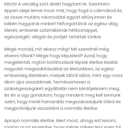
látott! A vendég szót direkt hagytam le. Szerintem
éppen ideje lenne most már, hogy fogd a cókmókod és
az össze mutáns rokonoddal együtt eltűnj innen és
békén hagyjatok minket! Felforgattátok az egész világ
életét, emberek százmillióinak hétköznapjait,
egészségét, világát és jövőjét tettétek tönkre.
Mégis mondd, mit akarsz még? Mit szeretnél még
elvenni tőlünk? Mégis hogy képzeled? Azzal, hogy
megjelentél, rögtön korlátozások léptek életbe kisebb
nagyobb megszakításokkal az életünkben, az egész
emberiség életében, melyek időről időre, mint egy rossz
álom újra visszatérnek. Természetesen a
szükségességüket egyáltalán nem kérdőjelezem meg,
és én is úgy gondolom, hogy mindent meg kell tennünk
azért, hogy minél hamarabb megszabaduljunk tőled és
megpróbáljunk visszatérni a normális életbe.
Apropó normális életbe. Mert most, ahogy ezt leírom,
rögtön az jut eszembe, hogy mégis milyen lesz ezen túl