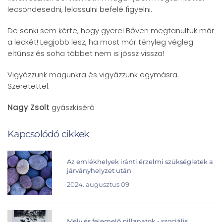
lecsöndesedni, lelassulni befelé figyelni.
De senki sem kérte, hogy gyere! Bőven megtanultuk már
a leckét! Legjobb lesz, ha most már tényleg végleg
eltűnsz és soha többet nem is jössz vissza!
Vigyázzunk magunkra és vigyázzunk egymásra.
Szeretettel:
Nagy Zsolt
gyászkísérő
Kapcsolódó cikkek
Az emlékhelyek iránti érzelmi szükségletek a
járványhelyzet után
2024. augusztus 09
Mély és felemelő pillanatok - szociális