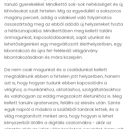
tanuló gyerekekkel. Mindkettő sok-sok nehézséget és új
kihívásokat szült hirtelen. Míg az egyedüllét a sokszoros
magány perceit, addig a valakivel való folyamatos
összezártság meg az ebből adódó új helyzeteket hozta
a hétköznapokba. Mindkettőben meg kellett találni
önmagunkat, kapcsolódásainkat, saját utunkat és
lehetőségeinket egy megváltozott élethelyzetben, egy
kibontakozó és újra fel-feléledő világjárvány
kibontakozásában és mára közepén.
De nem csak magunkat és a családunkat kellett
megtalálnunk ebben a hirtelen jött helyzetben, hanem
azt is, hogy hogyan tudunk ebben kapcsolódni a
világhoz, a munkánkhoz, oktatáshoz, szolgáltatásokhoz
és valahogyan az eddig megszokott életünkhöz is. Meg
kellett tanulni újratervezni, felállni az elesés után. Szinte
egyik napról a másikra a szülőkből tanárok lettek, és a
világ megtanított minket arra, hogy hogyan is lehet
kényszerből átállni a digitális csatornákra - akár az