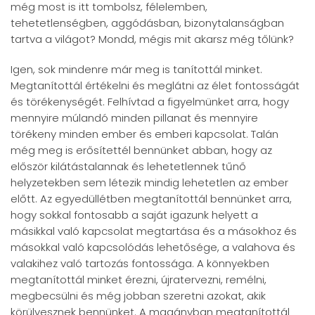
még most is itt tombolsz, félelemben,
tehetetlenségben, aggódásban, bizonytalanságban
tartva a világot? Mondd, mégis mit akarsz még tőlünk?
Igen, sok mindenre már meg is tanítottál minket.
Megtanítottál értékelni és meglátni az élet fontosságát
és törékenységét. Felhívtad a figyelmünket arra, hogy
mennyire múlandó minden pillanat és mennyire
törékeny minden ember és emberi kapcsolat. Talán
még meg is erősítettél bennünket abban, hogy az
először kilátástalannak és lehetetlennek tűnő
helyzetekben sem létezik mindig lehetetlen az ember
előtt. Az egyedüllétben megtanítottál bennünket arra,
hogy sokkal fontosabb a saját igazunk helyett a
másikkal való kapcsolat megtartása és a másokhoz és
másokkal való kapcsolódás lehetősége, a valahova és
valakihez való tartozás fontossága. A könnyekben
megtanítottál minket érezni, újratervezni, remélni,
megbecsülni és még jobban szeretni azokat, akik
körülvesznek bennünket. A magányban megtanítottál