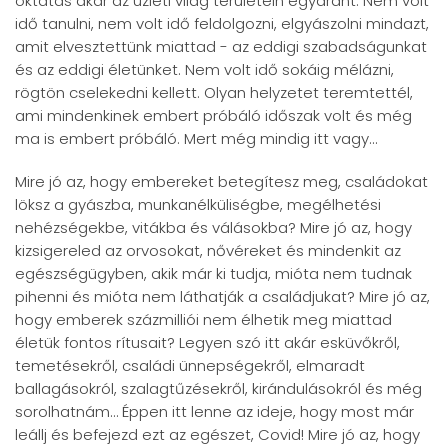
oktatás akár az üzleti világ területein egyaránt. Nem volt
idő tanulni, nem volt idő feldolgozni, elgyászolni mindazt,
amit elvesztettünk miattad - az eddigi szabadságunkat
és az eddigi életünket. Nem volt idő sokáig mélázni,
rögtön cselekedni kellett. Olyan helyzetet teremtettél,
ami mindenkinek embert próbáló időszak volt és még
ma is embert próbáló. Mert még mindig itt vagy...
Mire jó az, hogy embereket betegítesz meg, családokat
löksz a gyászba, munkanélküliségbe, megélhetési
nehézségekbe, vitákba és válásokba? Mire jó az, hogy
kizsigereled az orvosokat, nővéreket és mindenkit az
egészségügyben, akik már ki tudja, mióta nem tudnak
pihenni és mióta nem láthatják a családjukat? Mire jó az,
hogy emberek százmilliói nem élhetik meg miattad
életük fontos rítusait? Legyen szó itt akár esküvőkről,
temetésekről, családi ünnepségekről, elmaradt
ballagásokról, szalagtűzésekről, kirándulásokról és még
sorolhatnám… Éppen itt lenne az ideje, hogy most már
leállj és befejezd ezt az egészet, Covid! Mire jó az, hogy